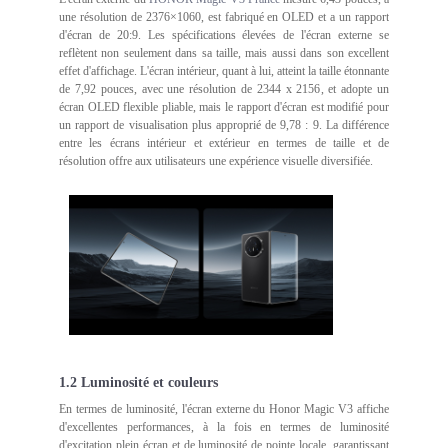
une résolution de 2376×1060, est fabriqué en OLED et a un rapport
d'écran de 20:9. Les spécifications élevées de l'écran externe se
reflètent non seulement dans sa taille, mais aussi dans son excellent
effet d'affichage. L'écran intérieur, quant à lui, atteint la taille étonnante
de 7,92 pouces, avec une résolution de 2344 x 2156, et adopte un
écran OLED flexible pliable, mais le rapport d'écran est modifié pour
un rapport de visualisation plus approprié de 9,78 : 9. La différence
entre les écrans intérieur et extérieur en termes de taille et de
résolution offre aux utilisateurs une expérience visuelle diversifiée.
1.2 Luminosité et couleurs
En termes de luminosité, l'écran externe du Honor Magic V3 affiche
d'excellentes performances, à la fois en termes de luminosité
d'excitation plein écran et de luminosité de pointe locale, garantissant