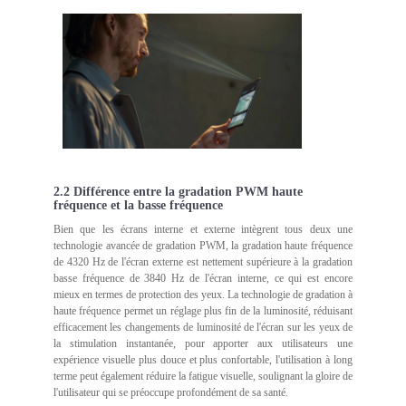
2.2 Différence entre la gradation PWM haute
fréquence et la basse fréquence
Bien que les écrans interne et externe intègrent tous deux une
technologie avancée de gradation PWM, la gradation haute fréquence
de 4320 Hz de l'écran externe est nettement supérieure à la gradation
basse fréquence de 3840 Hz de l'écran interne, ce qui est encore
mieux en termes de protection des yeux. La technologie de gradation à
haute fréquence permet un réglage plus fin de la luminosité, réduisant
efficacement les changements de luminosité de l'écran sur les yeux de
la stimulation instantanée, pour apporter aux utilisateurs une
expérience visuelle plus douce et plus confortable, l'utilisation à long
terme peut également réduire la fatigue visuelle, soulignant la gloire de
l'utilisateur qui se préoccupe profondément de sa santé.