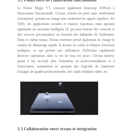
3.2 Points forts de l'innovation fonctionnelle
Le Honor Magic V3 consacre également beaucoup d'efforts à
l'innovation fonctionnelle. L'écran externe est petit mais entièrement
fonctionnel, prenant en charge non seulement les appels réguliers, les
SMS, les applications sociales et d'autres fonctions, mais ajoutant
également un assistant intelligent IA qui peut fournir des conseils et
des services personnalisés en fonction des habitudes de l'utilisateur.
Dans le même temps, l'écran extérieur prend également en charge la
caméra de démarrage rapide, la lecture de codes et d'autres fonctions
pratiques, ce qui permet aux utilisateurs d'effectuer rapidement
diverses opérations dans la vie de tous les jours. L'écran interne,
quant à lui, accorde plus d'attention au professionnalisme et à
l'innovation, notamment en ajoutant des logiciels de traitement
d'images de qualité professionnelle, des outils d'édition vidéo, etc.
3.3 Collaboration entre écrans et intégration