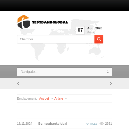
Aug
,
2026
07
Friday
Navigate...
Emplacement:
Accueil
Article
18/11/2024
By: testbankglobal
2351
ARTICLE