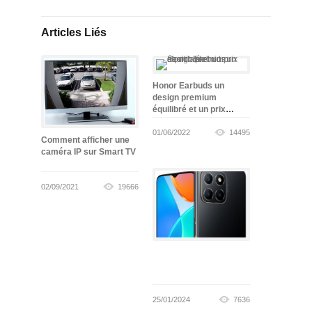
Articles Liés
Honor Earbuds un
design premium
équilibré et un prix
abordable
01/06/2022
14495
Comment afficher une
caméra IP sur Smart TV
02/09/2021
19666
25/01/2024
7636