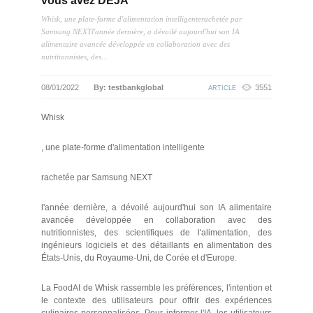
vous avez DÉJÀ
Whisk, une plate-forme d'alimentation intelligenterachetée par
Samsung NEXTl'année dernière, a dévoilé aujourd'hui son IA
alimentaire avancée développée en collaboration avec des
nutritionnistes, des...
08/01/2022
By: testbankglobal
3551
ARTICLE
Whisk
, une plate-forme d'alimentation intelligente
rachetée par Samsung NEXT
l'année dernière, a dévoilé aujourd'hui son IA alimentaire
avancée développée en collaboration avec des
nutritionnistes, des scientifiques de l'alimentation, des
ingénieurs logiciels et des détaillants en alimentation des
États-Unis, du Royaume-Uni, de Corée et d'Europe.
La FoodAI de Whisk rassemble les préférences, l'intention et
le contexte des utilisateurs pour offrir des expériences