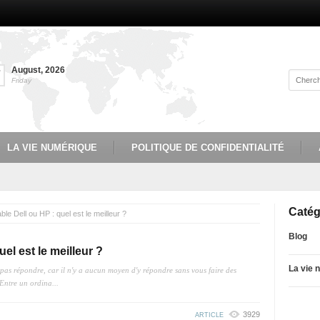
August
,
2026
7
Friday
LA VIE NUMÉRIQUE
POLITIQUE DE CONFIDENTIALITÉ
Catég
ble Dell ou HP : quel est le meilleur ?
Blog
el est le meilleur ?
La vie 
 pas répondre, car il n'y a aucun moyen d'y répondre sans vous faire des
 Entre un ordina...
3929
ARTICLE