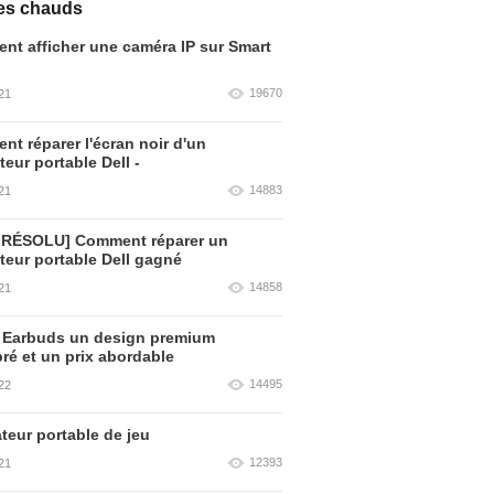
les chauds
t afficher une caméra IP sur Smart
19670
21
t réparer l'écran noir d'un
teur portable Dell -
14883
21
 RÉSOLU] Comment réparer un
teur portable Dell gagné
14858
21
 Earbuds un design premium
bré et un prix abordable
14495
22
teur portable de jeu
12393
21