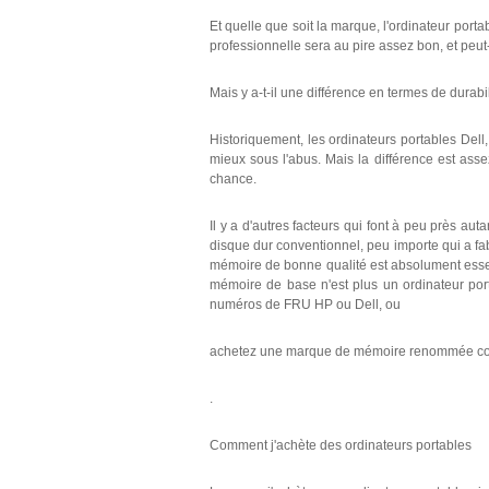
Et quelle que soit la marque, l'ordinateur port
professionnelle sera au pire assez bon, et peut
Mais y a-t-il une différence en termes de durabil
Historiquement, les ordinateurs portables Dell
mieux sous l'abus. Mais la différence est assez 
chance.
Il y a d'autres facteurs qui font à peu près au
disque dur conventionnel, peu importe qui a fabr
mémoire de bonne qualité est absolument essen
mémoire de base n'est plus un ordinateur por
numéros de FRU HP ou Dell, ou
achetez une marque de mémoire renommée co
.
Comment j'achète des ordinateurs portables