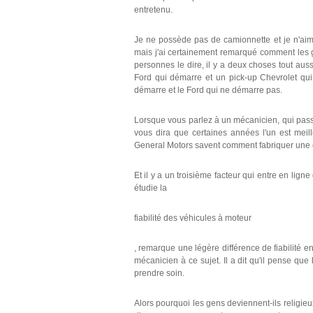
entretenu.
Je ne possède pas de camionnette et je n'aime
mais j'ai certainement remarqué comment les g
personnes le dire, il y a deux choses tout auss
Ford qui démarre et un pick-up Chevrolet qui
démarre et le Ford qui ne démarre pas.
Lorsque vous parlez à un mécanicien, qui passe 
vous dira que certaines années l'un est meil
General Motors savent comment fabriquer une c
Et il y a un troisième facteur qui entre en li
étudie la
fiabilité des véhicules à moteur
, remarque une légère différence de fiabilité
mécanicien à ce sujet. Il a dit qu'il pense q
prendre soin.
Alors pourquoi les gens deviennent-ils religi