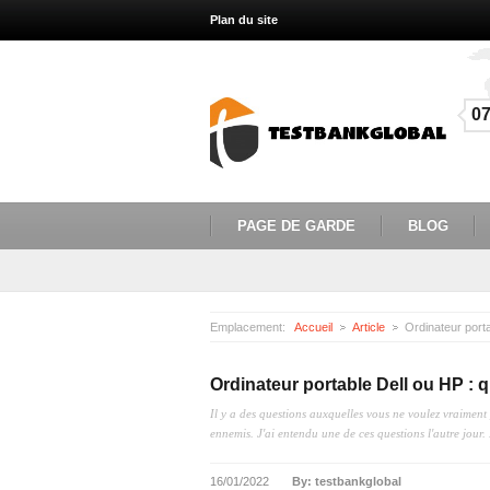
Plan du site
0
PAGE DE GARDE
BLOG
Emplacement:
Accueil
Article
Ordinateur porta
Ordinateur portable Dell ou HP : qu
Il y a des questions auxquelles vous ne voulez vraiment
ennemis. J'ai entendu une de ces questions l'autre jour.
16/01/2022
By: testbankglobal