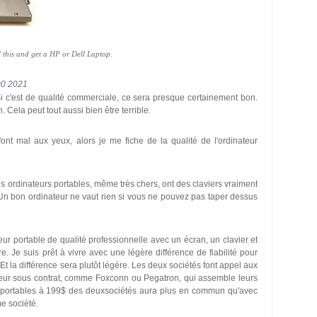
 this and get a HP or Dell Laptop.
00 2021
Si c'est de qualité commerciale, ce sera presque certainement bon.
. Cela peut tout aussi bien être terrible.
ont mal aux yeux, alors je me fiche de la qualité de l'ordinateur
ins ordinateurs portables, même très chers, ont des claviers vraiment
 Un bon ordinateur ne vaut rien si vous ne pouvez pas taper dessus
ateur portable de qualité professionnelle avec un écran, un clavier et
. Je suis prêt à vivre avec une légère différence de fiabilité pour
Et la différence sera plutôt légère. Les deux sociétés font appel aux
eur sous contrat, comme Foxconn ou Pegatron, qui assemble leurs
s portables à 199$ des deuxsociétés aura plus en commun qu'avec
e société.