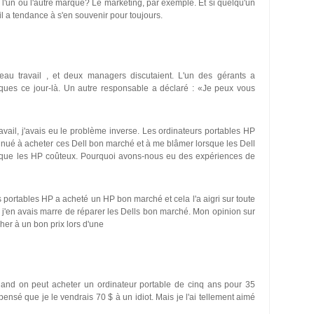
l'un ou l'autre marque? Le marketing, par exemple. Et si quelqu'un
 a tendance à s'en souvenir pour toujours.
u travail , et deux managers discutaient. L'un des gérants a
iques ce jour-là. Un autre responsable a déclaré : «Je peux vous
avail, j'avais eu le problème inverse. Les ordinateurs portables HP
tinué à acheter ces Dell bon marché et à me blâmer lorsque les Dell
 que les HP coûteux. Pourquoi avons-nous eu des expériences de
 portables HP a acheté un HP bon marché et cela l'a aigri sur toute
 j'en avais marre de réparer les Dells bon marché. Mon opinion sur
her à un bon prix lors d'une
uand on peut acheter un ordinateur portable de cinq ans pour 35
ai pensé que je le vendrais 70 $ à un idiot. Mais je l'ai tellement aimé