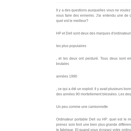
Il y a des questions auxquelles vous ne voulez
vous faire des ennemis. J'ai entendu une de ce
quel est le meilleur?
HP et Dell sont deux des marques d'ordinateur
les plus populaires
, et les deux ont perduré. Tous deux sont e
brutales
années 1990
, ce qui a été un exploit. Il y avait plusieurs 
des années 90 mortellement blessées. Les deux 
Un peu comme une camionnette
Ordinateur portable Dell ou HP: quel est le m
prenez soin font une bien plus grande différen
le fabrique. Et quand vous écrasez votre ordina