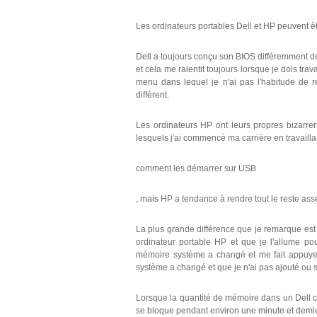
Les ordinateurs portables Dell et HP peuvent êtr
Dell a toujours conçu son BIOS différemment de to
et cela me ralentit toujours lorsque je dois trav
menu dans lequel je n'ai pas l'habitude de 
différent.
Les ordinateurs HP ont leurs propres bizarre
lesquels j'ai commencé ma carrière en travail
comment les démarrer sur USB
, mais HP a tendance à rendre tout le reste ass
La plus grande différence que je remarque est
ordinateur portable HP et que je l'allume pou
mémoire système a changé et me fait appuyer 
système a changé et que je n'ai pas ajouté ou
Lorsque la quantité de mémoire dans un Dell c
se bloque pendant environ une minute et demie 