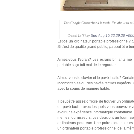
This Google Chromebook is trash. I’m about to sell
Sun Aug 15 22:29:20 +00
— Crystal La’Shay
Est-ce un ordinateur portable professionnel? 
Si c'est de qualité grand public, ça peut être bon
Aimez-vous l'écran? Les écrans brillants me f
portable si ça fait mal de le regarder.
Aimez-vous le clavier et le pavé tactile? Certa
inconfortables ou des pavés tactiles imprécis.
avec la souris de manière fiable.
Il peut être assez difficile de trouver un ordin
un pavé tactile avec lesquels vous pouvez vivre
avoir une expérience informatique confortable. 
mêmes fournisseurs. Les deux ont un fourniss
ordinateurs pour eux. Une paire d'ordinateur
un ordinateur portable professionnel de la mêm