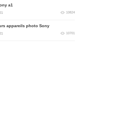
ony a1
10824
21
urs appareils photo Sony
10701
21