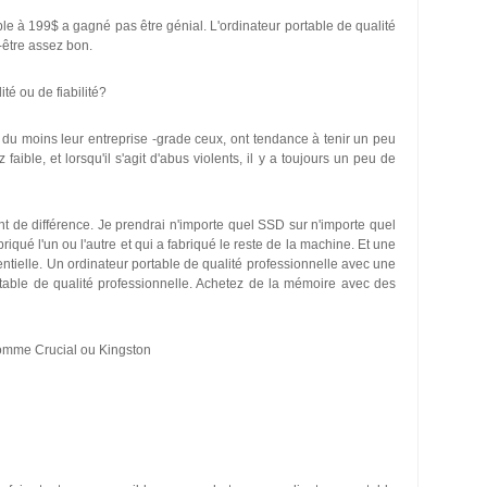
able à 199$ a gagné pas être génial. L'ordinateur portable de qualité
-être assez bon.
ité ou de fiabilité?
, du moins leur entreprise -grade ceux, ont tendance à tenir un peu
faible, et lorsqu'il s'agit d'abus violents, il y a toujours un peu de
tant de différence. Je prendrai n'importe quel SSD sur n'importe quel
iqué l'un ou l'autre et qui a fabriqué le reste de la machine. Et une
tielle. Un ordinateur portable de qualité professionnelle avec une
table de qualité professionnelle. Achetez de la mémoire avec des
mme Crucial ou Kingston