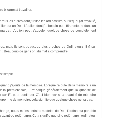
e bizarres à travailler.
us les autres dont j'utilise les ordinateurs. sur lequel j'ai travaillé,
ailler sur un Dell. L'option dont j'ai besoin peut être enfouie dans un
regarder. L'option peut s'appeler quelque chose de complètement
ries, mais ils sont beaucoup plus proches du Ordinateurs IBM sur
lant. Beaucoup de gens ont du mal à comprendre
ez simple.
 quand j'ajoute de la mémoire. Lorsque j'ajoute de la mémoire à un
r la première fois, il m'indique généralement que la quantité de
sur F1 pour continuer. C'est bien, car si la quantité de mémoire
 supprimé de mémoire, cela signifie que quelque chose ne va pas.
hange, ou au moins certains modèles de Dell, l'ordinateur portable
avant de redémarrer. Cela signifie que si je redémarre l'ordinateur