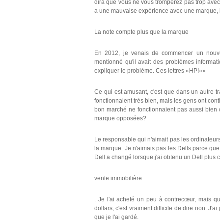
dira que vous ne vous tromperez pas trop avec 
a une mauvaise expérience avec une marque, il
La note compte plus que la marque
En 2012, je venais de commencer un nouvea
mentionné qu'il avait des problèmes informat
expliquer le problème. Ces lettres «HP!»»
Ce qui est amusant, c'est que dans un autre tr
fonctionnaient très bien, mais les gens ont con
bon marché ne fonctionnaient pas aussi bien
marque opposées?
Le responsable qui n'aimait pas les ordinateurs
la marque. Je n'aimais pas les Dells parce que
Dell a changé lorsque j'ai obtenu un Dell plus c
vente immobilière
. Je l'ai acheté un peu à contrecœur, mais q
dollars, c'est vraiment difficile de dire non. J'
que je l'ai gardé.