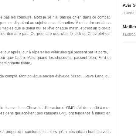
Avis S
08/09/20
 pas les conduire, alors je Je n'ai pas de chien dans ce combat,
ens se disputent au sujet des camionnettes. À entendre certaines
Meille
i fiables que le soleil qui se lève chaque matin, et c'est un pick-up
 ne démarre pas. Ou peut-être que c'est le pick-up Chevrolet qui
31/08/20
jour après jour à réparer les véhicules qui passent par la porte, il
leur que l'autre. Mais quand les choses se passent bien, Ford et
amionnette fiable.
gne de compte. Mon collègue ancien élève de Mizzou, Steve Lang, qui
 entre les camions Chevrolet d'occasion et GMC. J'ai demandé à mon
ue les gens qui achètent des camions GMC ont tendance à mieux en
eux à propos des camionnettes alors qu'un mécanicien honnête vous