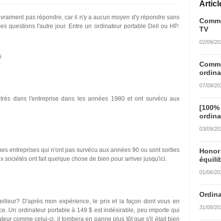
Artic
 vraiment pas répondre, car il n'y a aucun moyen d'y répondre sans
Commen
s questions l'autre jour. Entre un ordinateur portable Dell ou HP:
TV
02/09/20
s
Commen
ordina
07/09/20
ntrés dans l'entreprise dans les années 1980 et ont survécu aux
[100%
ordina
03/09/20
bonnes entreprises qui n'ont pas survécu aux années 90 ou sont sorties
Honor
sociétés ont fait quelque chose de bien pour arriver jusqu'ici.
équili
01/06/20
Ordina
eilleur? D'après mon expérience, le prix et la façon dont vous en
31/08/20
ce. Un ordinateur portable à 149 $ est indésirable, peu importe qui
teur comme celui-ci, il tombera en panne plus tôt que s'il était bien