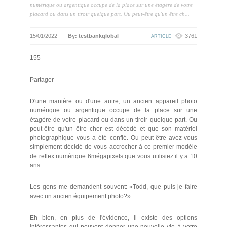
numérique ou argentique occupe de la place sur une étagère de votre
placard ou dans un tiroir quelque part. Ou peut-être qu'un être ch...
15/01/2022
By: testbankglobal
3761
ARTICLE
155
Partager
D'une manière ou d'une autre, un ancien appareil photo
numérique ou argentique occupe de la place sur une
étagère de votre placard ou dans un tiroir quelque part. Ou
peut-être qu'un être cher est décédé et que son matériel
photographique vous a été confié. Ou peut-être avez-vous
simplement décidé de vous accrocher à ce premier modèle
de reflex numérique 6mégapixels que vous utilisiez il y a 10
ans.
Les gens me demandent souvent: «Todd, que puis-je faire
avec un ancien équipement photo?»
Eh bien, en plus de l'évidence, il existe des options