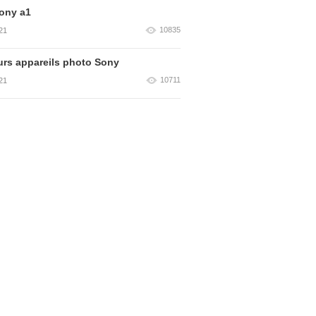
ony a1
10835
21
urs appareils photo Sony
10711
21