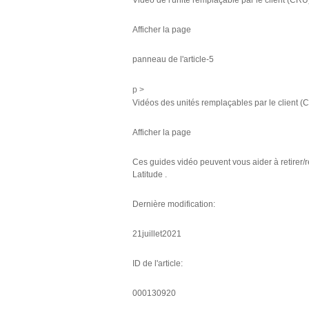
Vidéo de l'unité remplaçable par le client (CRU
Afficher la page
panneau de l'article-5
p >
Vidéos des unités remplaçables par le client (
Afficher la page
Ces guides vidéo peuvent vous aider à retirer
Latitude .
Dernière modification:
21juillet2021
ID de l'article:
000130920