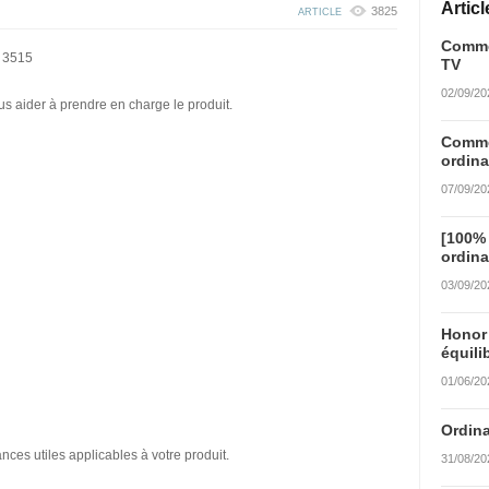
Artic
3825
ARTICLE
Commen
5 3515
TV
02/09/20
us aider à prendre en charge le produit.
Commen
ordina
07/09/20
[100%
ordina
03/09/20
Honor
équili
01/06/20
Ordina
nces utiles applicables à votre produit.
31/08/20