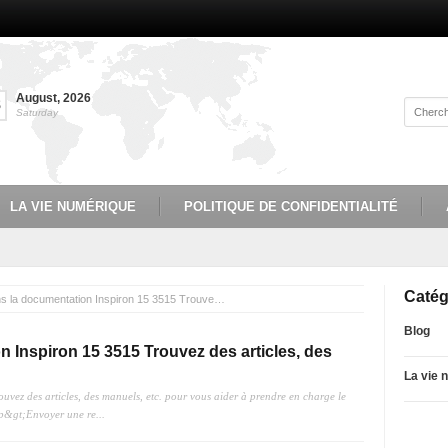
August
,
2026
8
Saturday
LA VIE NUMÉRIQUE
POLITIQUE DE CONFIDENTIALITÉ
Catég
Rechercher dans la documentation Inspiron 15 3515 Trouvez des articles, des manuels, etc. pour vous aider
Blog
 Inspiron 15 3515 Trouvez des articles, des
La vie 
ez des articles, des manuels, etc. pour vous aider à prendre en charge le
p&gt;Envoyer une re...