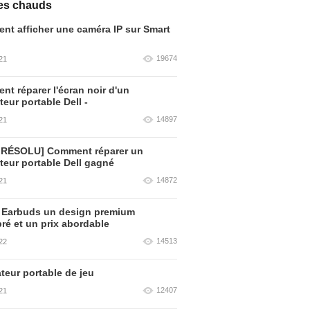
les chauds
t afficher une caméra IP sur Smart
19674
21
t réparer l'écran noir d'un
teur portable Dell -
14897
21
 RÉSOLU] Comment réparer un
teur portable Dell gagné
14872
21
 Earbuds un design premium
bré et un prix abordable
14513
22
teur portable de jeu
12407
21