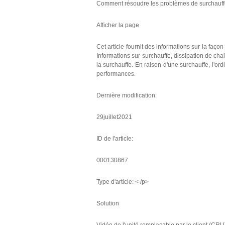
Comment résoudre les problèmes de surchauffe,
Afficher la page
Cet article fournit des informations sur la faç
Informations sur surchauffe, dissipation de cha
la surchauffe. En raison d'une surchauffe, l'or
performances.
Dernière modification:
29juillet2021
ID de l'article:
000130867
Type d'article: < /p>
Solution