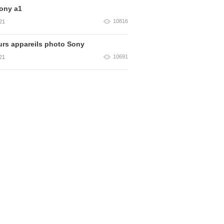
ony a1
10816
21
urs appareils photo Sony
10691
21