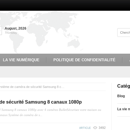
August
,
2026
6
Thursday
LA VIE NUMÉRIQUE
POLITIQUE DE CONFIDENTIALITÉ
Catég
SDH-B74041 Système de caméra de sécurité Samsung 8 canaux 1080p
Blog
de sécurité Samsung 8 canaux 1080p
La vie 
 Samsung 8 canaux 1080p avec 4 caméras BulletSécurisez votre maison ou
naux Système de caméra de s...
3492
ARTICLE