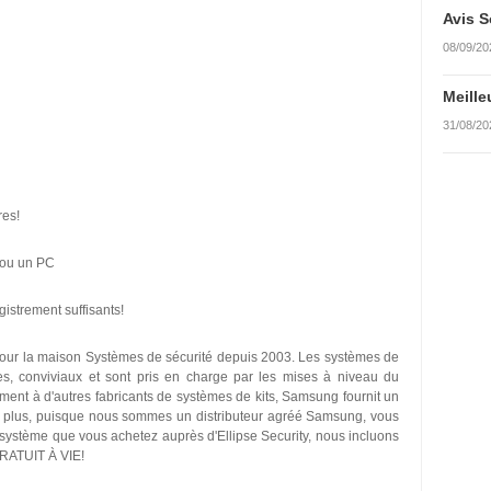
Avis S
08/09/20
Meille
31/08/20
res!
e ou un PC
istrement suffisants!
pour la maison Systèmes de sécurité depuis 2003. Les systèmes de
s, conviviaux et sont pris en charge par les mises à niveau du
ement à d'autres fabricants de systèmes de kits, Samsung fournit un
De plus, puisque nous sommes un distributeur agréé Samsung, vous
t système que vous achetez auprès d'Ellipse Security, nous incluons
ATUIT À VIE!