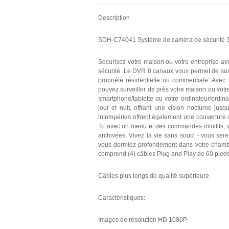
Description
SDH-C74041 Système de caméra de sécurité S
Sécurisez votre maison ou votre entreprise
sécurité. Le DVR 8 canaux vous permet de survei
propriété résidentielle ou commerciale. Avec
pouvez surveiller de près votre maison ou votr
smartphone/tablette ou votre ordinateur/ordin
jour et nuit, offrant une vision nocturne jus
intempéries offrent également une couverture 
To avec un menu et des commandes intuitifs, v
archivées. Vivez la vie sans souci - vous sere
vous dormiez profondément dans votre cham
comprend (4) câbles Plug and Play de 60 pieds !
Câbles plus longs de qualité supérieure
Caractéristiques:
Images de résolution HD 1080P