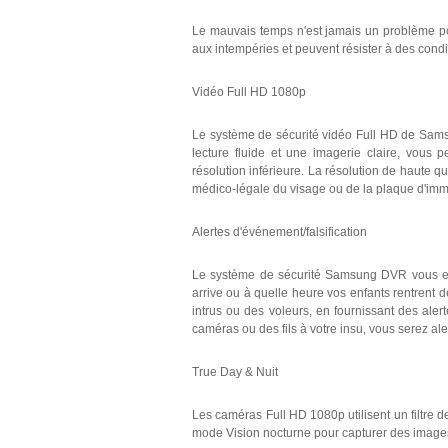
Le mauvais temps n'est jamais un problème p
aux intempéries et peuvent résister à des conditi
Vidéo Full HD 1080p
Le système de sécurité vidéo Full HD de Sams
lecture fluide et une imagerie claire, vous 
résolution inférieure. La résolution de haute q
médico-légale du visage ou de la plaque d'imm
Alertes d'événement/falsification
Le système de sécurité Samsung DVR vous envo
arrive ou à quelle heure vos enfants rentrent 
intrus ou des voleurs, en fournissant des alert
caméras ou des fils à votre insu, vous serez ale
True Day & Nuit
Les caméras Full HD 1080p utilisent un filtre 
mode Vision nocturne pour capturer des images c