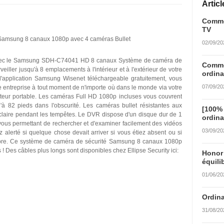
Artic
Commen
TV
amsung 8 canaux 1080p avec 4 caméras Bullet
02/09/20
 avec le Samsung SDH-C74041 HD 8 canaux Système de caméra de
Commen
ller jusqu'à 8 emplacements à l'intérieur et à l'extérieur de votre
ordina
 l'application Samsung Wisenet téléchargeable gratuitement, vous
07/09/20
e entreprise à tout moment de n'importe où dans le monde via votre
ateur portable. Les caméras Full HD 1080p incluses vous couvrent
qu'à 82 pieds dans l'obscurité. Les caméras bullet résistantes aux
[100%
claire pendant les tempêtes. Le DVR dispose d'un disque dur de 1
ordina
ous permettant de rechercher et d'examiner facilement des vidéos
03/09/20
z alerté si quelque chose devait arriver si vous étiez absent ou si
bre. Ce système de caméra de sécurité Samsung 8 canaux 1080p
 Des câbles plus longs sont disponibles chez Ellipse Security ici:
Honor
équili
01/06/20
Ordina
31/08/20