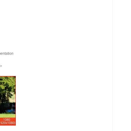
mentation
p>