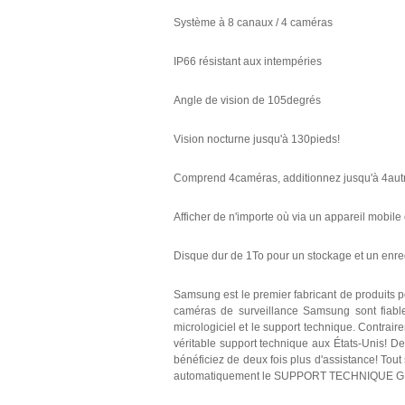
Système à 8 canaux / 4 caméras
IP66 résistant aux intempéries
Angle de vision de 105degrés
Vision nocturne jusqu'à 130pieds!
Comprend 4caméras, additionnez jusqu'à 4aut
Afficher de n'importe où via un appareil mobil
Disque dur de 1To pour un stockage et un enreg
Samsung est le premier fabricant de produits 
caméras de surveillance Samsung sont fiable
micrologiciel et le support technique. Contrair
véritable support technique aux États-Unis! 
bénéficiez de deux fois plus d'assistance! Tou
automatiquement le SUPPORT TECHNIQUE GR