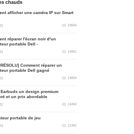
les chauds
t afficher une caméra IP sur Smart
19664
21
t réparer l'écran noir d'un
teur portable Dell -
14881
21
 RÉSOLU] Comment réparer un
teur portable Dell gagné
14854
21
 Earbuds un design premium
bré et un prix abordable
14494
22
teur portable de jeu
12382
21