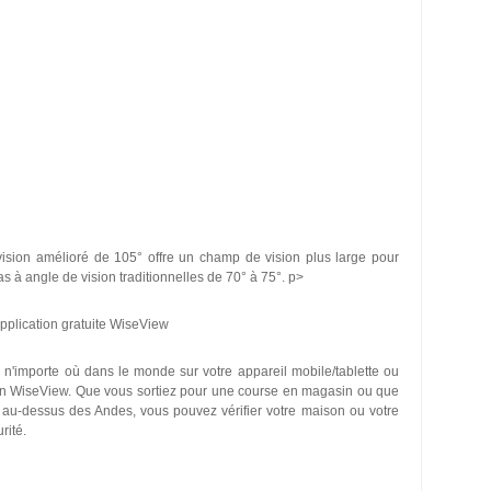
 vision amélioré de 105° offre un champ de vision plus large pour
 à angle de vision traditionnelles de 70° à 75°. p>
pplication gratuite WiseView
n'importe où dans le monde sur votre appareil mobile/tablette ou
tion WiseView. Que vous sortiez pour une course en magasin ou que
 au-dessus des Andes, vous pouvez vérifier votre maison ou votre
rité.