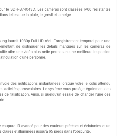
our le SDH-B74043D. Les caméras sont classées IP66 résistantes
ons telles que la pluie, le grésil et la neige.
ung fournit 1080p Full HD réel -Enregistrement temporel pour une
permettant de distinguer les détails manqués sur les caméras de
ualité offre une vidéo plus nette permettant une meilleure inspection
atriculation d'une personne.
ie des notifications instantanées lorsque votre le colis attendu
des activités parascolaires. Le système vous protège également des
es de falsification. Ainsi, si quelqu'un essaie de changer l'une des
rté.
de coupure IR avancé pour des couleurs précises et éclatantes et un
laires et illuminées jusqu'à 65 pieds dans l'obscurité.