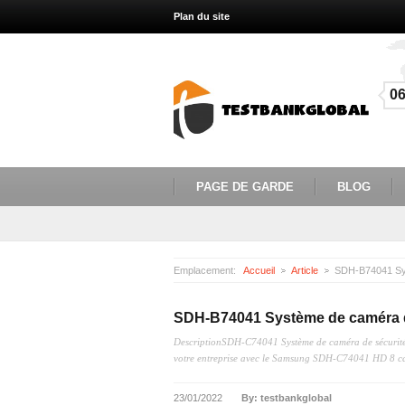
Plan du site
0
PAGE DE GARDE
BLOG
Emplacement:
Accueil
Article
SDH-B74041 Système de caméra 
DescriptionSDH-C74041 Système de caméra de sécurité
votre entreprise avec le Samsung SDH-C74041 HD 8 ca
23/01/2022
By: testbankglobal