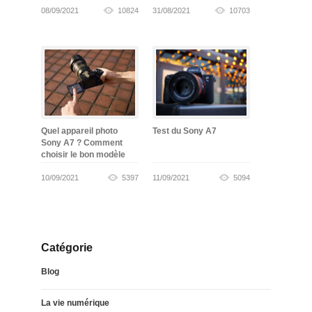
08/09/2021
10824
31/08/2021
10703
Quel appareil photo
Test du Sony A7
Sony A7 ? Comment
choisir le bon modèle
10/09/2021
5397
11/09/2021
5094
Catégorie
Blog
La vie numérique