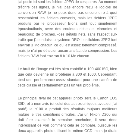
j'ai posté ici sont les fichiers JPEG de ces paires. Au moment
d'écrire ces lignes, je n'ai pas encore reçu le logiciel de
conversion RAW, je ne peux donc pas encore dire à quoi
ressemblent les fichiers convertis, mais les fichiers JPEG
produits par le processeur Bionz sont tout simplement
époustouflants, avec des couleurs riches et vibrantes et
beaucoup de broches. -des détails nets, sans l'aspect sur-
traité que j'attendais du système DRO. Les fichiers JPEG font
environ 3 Mo chacun, ce qui est assez fortement compressé,
mais je n'ai pu détecter aucun artefact de compression. Les
fichiers RAW font environ 8 à 10 Mo chacun.
Le bruit de l'image est très bien contrôlé à 100-400 ISO, bien
que cela devienne un problème à 800 et 1600. Cependant,
c'est une performance assez standard pour une caméra de
cette classe et certainement pas un vrai problème.
Le principal rival de cet appareil photo sera le Canon EOS
30D, et à mon avis (et celui des autres critiques avec qui j'ai
parlé) le α100 a produit des résultats toujours meilleurs
malgré le très conditions difficiles. J'ai un Nikon D200 qui
doit être examiné la semaine prochaine, il sera donc
intéressant de voir comment cela se compare, puisque les
deux appareils photo utilisent le même CCD, mais je dirais