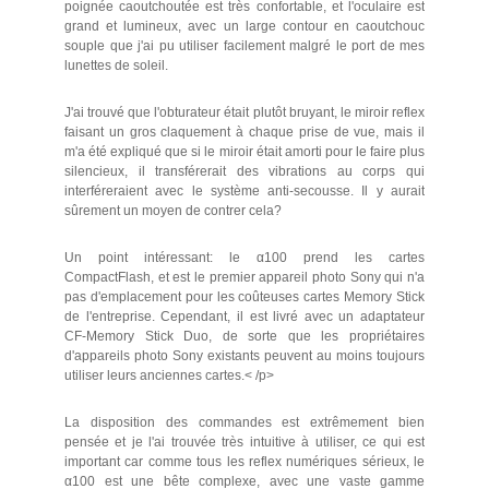
poignée caoutchoutée est très confortable, et l'oculaire est
grand et lumineux, avec un large contour en caoutchouc
souple que j'ai pu utiliser facilement malgré le port de mes
lunettes de soleil.
J'ai trouvé que l'obturateur était plutôt bruyant, le miroir reflex
faisant un gros claquement à chaque prise de vue, mais il
m'a été expliqué que si le miroir était amorti pour le faire plus
silencieux, il transférerait des vibrations au corps qui
interféreraient avec le système anti-secousse. Il y aurait
sûrement un moyen de contrer cela?
Un point intéressant: le α100 prend les cartes
CompactFlash, et est le premier appareil photo Sony qui n'a
pas d'emplacement pour les coûteuses cartes Memory Stick
de l'entreprise. Cependant, il est livré avec un adaptateur
CF-Memory Stick Duo, de sorte que les propriétaires
d'appareils photo Sony existants peuvent au moins toujours
utiliser leurs anciennes cartes.< /p>
La disposition des commandes est extrêmement bien
pensée et je l'ai trouvée très intuitive à utiliser, ce qui est
important car comme tous les reflex numériques sérieux, le
α100 est une bête complexe, avec une vaste gamme