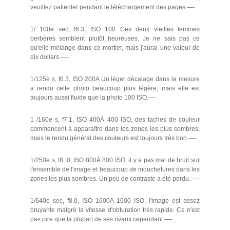
veuillez patienter pendant le téléchargement des pages.—-
1/ 100e sec, f6.3, ISO 100 Ces deux vieilles femmes
berbères semblent plutôt heureuses. Je ne sais pas ce
qu'elle mélange dans ce mortier, mais j'aurai une valeur de
dix dollars.—-
1/125e s, f6.3, ISO 200A Un léger décalage dans la mesure
a rendu cette photo beaucoup plus légère, mais elle est
toujours aussi fluide que la photo 100 ISO.—-
1 /160e s, f7.1, ISO 400À 400 ISO, des taches de couleur
commencent à apparaître dans les zones les plus sombres,
mais le rendu général des couleurs est toujours très bon.—-
1/250e s, f8. 0, ISO 800À 800 ISO, il y a pas mal de bruit sur
l'ensemble de l'image et beaucoup de mouchetures dans les
zones les plus sombres. Un peu de contraste a été perdu.—-
1/640e sec, f8.0, ISO 1600A 1600 ISO, l'image est assez
bruyante malgré la vitesse d'obturation très rapide. Ce n'est
pas pire que la plupart de ses rivaux cependant.—-