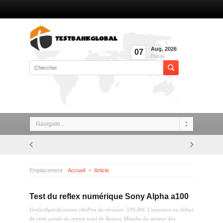
Aug
,
2026
07
Friday
Navigate...
Emplacement:
Accueil
Article
Test du reflex numérique Sony Alpha a100
Test du reflex numérique Sony Alpha a100
VerdictSpécifications clésPrix de révision: 599,00£ L'annonce au début
de cette année du retrait total de Konica Minolta du secteur des