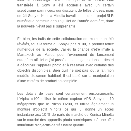
toute la technologie SLR numérique de la société était
transférée à Sony a été accueillie avec un certain
scepticisme parmi ceux qui discutent de telles choses, mais
en fait Sony et Konica Minolta travaillaient sur un projet SLR
numérique commun depuis juillet de l'année dernière, donc
la nouvelle n'était pas si surprenante.
Eh bien, les fruits de cette collaboration ont maintenant été
révélés, sous la forme du Sony Alpha α100, le premier reflex
numérique de la société. J'ai eu la chance d'être invité à
Marrakech au Maroc pour l'événement de lancement
européen officiel et j'ai passé quelques jours dans le désert
à découvrir l'appareil photo et à l'essayer avec certains des
objectifs disponibles. Bien qu'il ne soit pas tout à fait mon
modèle d'examen habituel, il est basé sur la manipulation
d'une caméra de production complète.
Les détails de base sont certainement encourageants.
L'Alpha α100 utilise le même capteur APS Sony de 10
mégapixels que le Nikon D200, et utilise également la
monture d'objectif Minolta, ce qui lui donne un accès
instantané aux 10 % de parts de marché de Konica Minolta
sur le marché des appareils photo numériques et à une offre
immédiate d'objectifs de très haute qualité. .