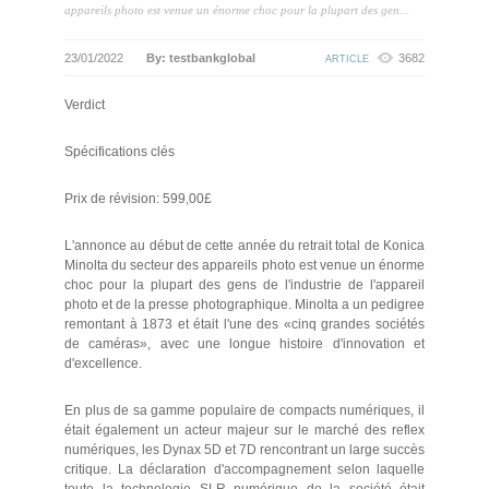
appareils photo est venue un énorme choc pour la plupart des gen...
23/01/2022
By: testbankglobal
3682
ARTICLE
Verdict
Spécifications clés
Prix de révision: 599,00£
L'annonce au début de cette année du retrait total de Konica
Minolta du secteur des appareils photo est venue un énorme
choc pour la plupart des gens de l'industrie de l'appareil
photo et de la presse photographique. Minolta a un pedigree
remontant à 1873 et était l'une des «cinq grandes sociétés
de caméras», avec une longue histoire d'innovation et
d'excellence.
En plus de sa gamme populaire de compacts numériques, il
était également un acteur majeur sur le marché des reflex
numériques, les Dynax 5D et 7D rencontrant un large succès
critique. La déclaration d'accompagnement selon laquelle