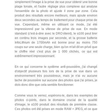
simplement l'image à la prise de vue pour obtenir une bonne
plage tonale, et l'autre réglage plus complexe qui analyse
l'ensemble de la photo et ajuste il zone par zone. Cela
produit des résultats encore meilleurs, mais ajoute environ
deux secondes au temps de traitement pour chaque prise de
vue. Cependant, même en utilisant ce mode, j'ai été
impressionné par la vitesse de prise de vue. En mode
standard (c'est-à-dire avec le DRO éteint), le α100 peut tirer
en continu trois images par seconde, et la grosse batterie
InfoLithium de 1700mAh est bonne pour au moins 750
coups sur une seule charge, bien qu'on m'ait dit en privé que
le chiffre réel c'est plus de 1 000 clichés, ce qui est
extrêmement impressionnant.
En ce qui concerne le système anti-poussière, j'ai changé
d'objectif plusieurs fois lors de la prise de vue dans un
environnement très poussiéreux, mais je n'ai vu aucune
tache de poussière sur aucune des photos que j'ai prises, je
dois donc dire que cela semble fonctionner.
Comme vous le verrez, espérons-le, dans les exemples de
photos ci-joints, dans le domaine crucial de la qualité
d'image, le α100 produit des résultats de première classe.
Ces photos ont été prises en mode RAW + JPEG, et ce que