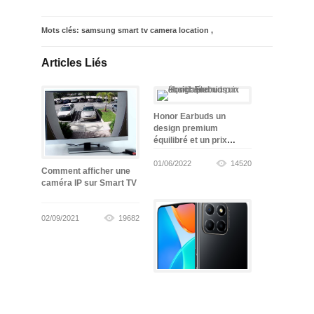
Mots clés:
samsung smart tv camera location
,
Articles Liés
Honor Earbuds un
design premium
équilibré et un prix
abordable
01/06/2022
14520
Comment afficher une
caméra IP sur Smart TV
02/09/2021
19682