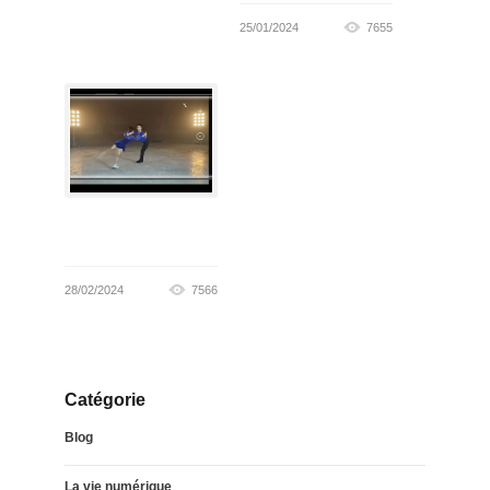
25/01/2024
7655
28/02/2024
7566
Catégorie
Blog
La vie numérique