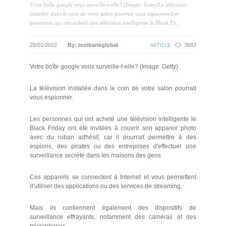
Votre boîte google vous surveille-t-elle? (Image: Getty)La télévision
installée dans le coin de votre salon pourrait vous espionner.Les
personnes qui ont acheté une télévision intelligente le Black Fr...
26/01/2022
By: testbankglobal
3683
ARTICLE
Votre boîte google vous surveille-t-elle? (Image: Getty)
La télévision installée dans le coin de votre salon pourrait
vous espionner.
Les personnes qui ont acheté une télévision intelligente le
Black Friday ont été invitées à couvrir son appareil photo
avec du ruban adhésif, car il pourrait permettre à des
espions, des pirates ou des entreprises d'effectuer une
surveillance secrète dans les maisons des gens.
Ces appareils se connectent à Internet et vous permettent
d'utiliser des applications ou des services de streaming.
Mais ils contiennent également des dispositifs de
surveillance effrayants, notamment des caméras et des