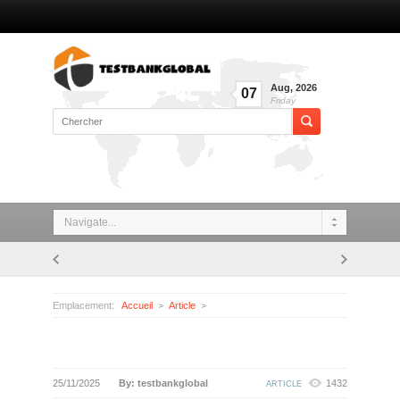
Aug
,
2026
07
Friday
Navigate...
Emplacement:
Accueil
Article
25/11/2025
By: testbankglobal
1432
ARTICLE