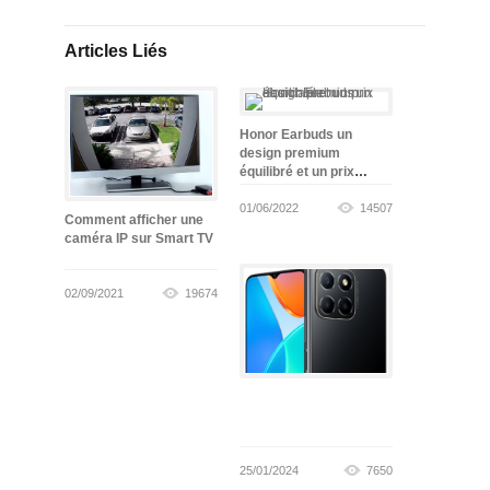
Articles Liés
Honor Earbuds un
design premium
équilibré et un prix
abordable
01/06/2022
14507
Comment afficher une
caméra IP sur Smart TV
02/09/2021
19674
25/01/2024
7650