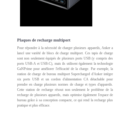
Plaques de recharge multiport
Pour répondre à la nécessité de charger plusieurs appareils, Anker a
lancé une variété de blocs de charge multiport. Ces tapis de charge
sont non seulement équipés de plusieurs ports USB (y compris des
ports USB-A et USB-C), mais ils utilisent également la technologie
GaNPrime pour améliorer l'efficacité de la charge. Par exemple, la
station de charge de bureau multiport Supercharged d'Anker intègre
six ports USB et un cordon d'alimentation CA détachable pour
prendre en charge plusieurs normes de charge et types d'appareils.
Cette station de recharge résout non seulement le problème de la
recharge de plusieurs appareils, mais optimise également l'espace de
bureau grâce à sa conception compacte, ce qui rend la recharge plus
pratique et plus efficace.