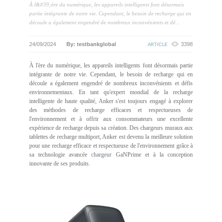
À l&#39;ère du numérique, les appareils intelligents font désormais
partie intégrante de notre vie. Cependant, le besoin de recharge qui en
découle a également engendré de nombreux inconvénients et dé...
24/09/2024
By: testbankglobal
3398
ARTICLE
À l'ère du numérique, les appareils intelligents font désormais partie
intégrante de notre vie. Cependant, le besoin de recharge qui en
découle a également engendré de nombreux inconvénients et défis
environnementaux. En tant qu'expert mondial de la recharge
intelligente de haute qualité, Anker s'est toujours engagé à explorer
des méthodes de recharge efficaces et respectueuses de
l'environnement et à offrir aux consommateurs une excellente
expérience de recharge depuis sa création. Des chargeurs muraux aux
tablettes de recharge multiport, Anker est devenu la meilleure solution
pour une recharge efficace et respectueuse de l'environnement grâce à
sa technologie avancée
chargeur
GaNPrime et à la conception
innovante de ses produits.