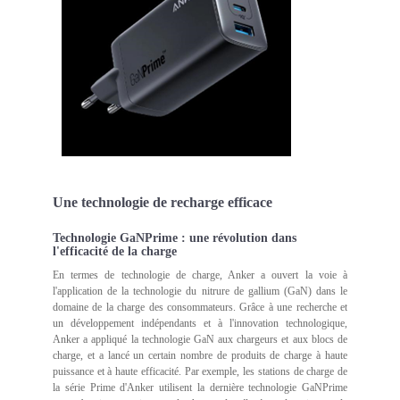
Une technologie de recharge efficace
Technologie GaNPrime : une révolution dans
l'efficacité de la charge
En termes de technologie de charge, Anker a ouvert la voie à
l'application de la technologie du nitrure de gallium (GaN) dans le
domaine de la charge des consommateurs. Grâce à une recherche et
un développement indépendants et à l'innovation technologique,
Anker a appliqué la technologie GaN aux chargeurs et aux blocs de
charge, et a lancé un certain nombre de produits de charge à haute
puissance et à haute efficacité. Par exemple, les stations de charge de
la série Prime d'Anker utilisent la dernière technologie GaNPrime