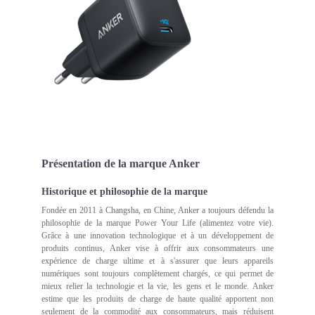
Présentation de la marque Anker
Historique et philosophie de la marque
Fondée en 2011 à Changsha, en Chine, Anker a toujours défendu la
philosophie de la marque Power Your Life (alimentez votre vie).
Grâce à une innovation technologique et à un développement de
produits continus, Anker vise à offrir aux consommateurs une
expérience de charge ultime et à s'assurer que leurs appareils
numériques sont toujours complètement chargés, ce qui permet de
mieux relier la technologie et la vie, les gens et le monde. Anker
estime que les produits de charge de haute qualité apportent non
seulement de la commodité aux consommateurs, mais réduisent