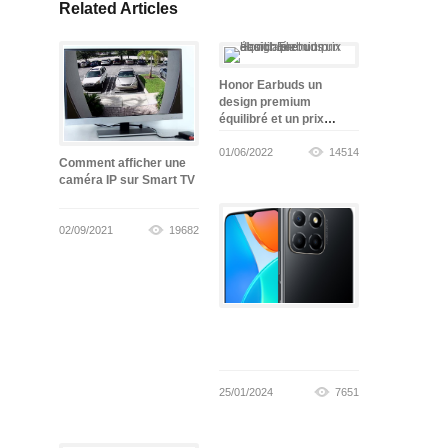
Related Articles
Honor Earbuds un
design premium
équilibré et un prix
abordable
01/06/2022
14514
Comment afficher une
caméra IP sur Smart TV
02/09/2021
19682
25/01/2024
7651