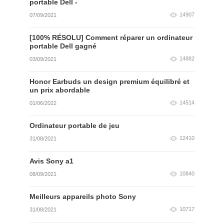
portable Dell -
14907
07/09/2021
[100% RÉSOLU] Comment réparer un ordinateur
portable Dell gagné
14882
03/09/2021
Honor Earbuds un design premium équilibré et
un prix abordable
14514
01/06/2022
Ordinateur portable de jeu
12410
31/08/2021
Avis Sony a1
10840
08/09/2021
Meilleurs appareils photo Sony
10717
31/08/2021