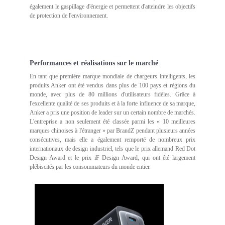
également le gaspillage d'énergie et permettent d'atteindre les objectifs
de protection de l'environnement.
Performances et réalisations sur le marché
En tant que première marque mondiale de chargeurs intelligents, les
produits Anker ont été vendus dans plus de 100 pays et régions du
monde, avec plus de 80 millions d'utilisateurs fidèles. Grâce à
l'excellente qualité de ses produits et à la forte influence de sa marque,
Anker a pris une position de leader sur un certain nombre de marchés.
L'entreprise a non seulement été classée parmi les « 10 meilleures
marques chinoises à l'étranger » par BrandZ pendant plusieurs années
consécutives, mais elle a également remporté de nombreux prix
internationaux de design industriel, tels que le prix allemand Red Dot
Design Award et le prix iF Design Award, qui ont été largement
plébiscités par les consommateurs du monde entier.