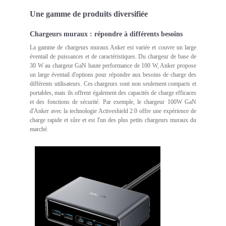
Une gamme de produits diversifiée
Chargeurs muraux : répondre à différents besoins
La gamme de chargeurs muraux Anker est variée et couvre un large
éventail de puissances et de caractéristiques. Du chargeur de base de
30 W au chargeur GaN haute performance de 100 W, Anker propose
un large éventail d'options pour répondre aux besoins de charge des
différents utilisateurs. Ces chargeurs sont non seulement compacts et
portables, mais ils offrent également des capacités de charge efficaces
et des fonctions de sécurité. Par exemple, le chargeur 100W GaN
d'Anker avec la technologie Activeshield 2.0 offre une expérience de
charge rapide et sûre et est l'un des plus petits chargeurs muraux du
marché.