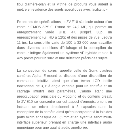
flou d'arrière-plan et la vitrine de produits vous aident à
mettre en évidence des sujets spécifiques avec facilité. p>
En termes de spécifications, le ZV-E10 s'articule autour d'un
capteur CMOS APS-C Exmor de 24,2 MP, qui permet un
enregistrement vidéo UHD 4K jusqu'à 30p, un
enregistrement Full HD à 120p et des prises de vue jusqu'à
11 ips. La sensibilité varie de 100 à 32 000 pour travailler
dans diverses conditions d'éclairage et la conception du
capteur intègre également un système AF hybride rapide à
425 points pour un suivi et une détection précis des sujets.
La conception du corps rappelle celle de Sony. d'autres
caméras Alpha E-mount et dispose d'une disposition de
commande intuitive ainsi que d'un écran LCD tactile
fonctionnel de 3,0" à angle variable pour un contrôle et un
cadrage intuitifs des paramètres. L'audio étant une
préoccupation principale du vlogging et du contenu créatif,
le ZV-E10 se concentre sur cet aspect d'enregistrement en
incluant un micro directionnel à 3 capsules dans la
conception de la caméra ainsi qu'en incorporant à la fois des
ports micro et casque de 3,5 mm et en ayant le sabot multi-
interface supérieur prenant en charge une interface audio
numérique pour une qualité audio améliorée.