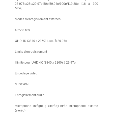
23,976p/25p/29,97p/50p/59,94p/100p/119,88p [16 à 100
Mb/s]
Modes d'enregistrement externes
4:2:2 8 bits
UHD 4K (3840 x 2160) jusqu'à 29,97p
Limite d'enregistrement
Illimité pour UHD 4K (3840 x 2160) à 29,97p
Encodage vidéo
NTSC/PAL
Enregistrement audio
Microphone intégré ( Stéréo)Entrée microphone externe
(stéréo)