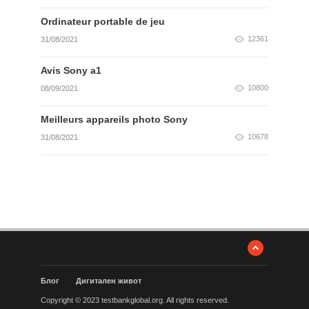
Ordinateur portable de jeu
12361
31/08/2021
Avis Sony a1
10800
08/09/2021
Meilleurs appareils photo Sony
10678
31/08/2021
Блог
Дигитален живот
Copyright © 2023 testbankglobal.org. All rights reserved.