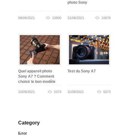
photo Sony
08/09/2021
10800
31/08/2021
10678
Quel appareil photo
Test du Sony A7
Sony A7 ? Comment
choisir le bon modèle
10/09/2021
5374
11/09/2021
5073
Category
Блог