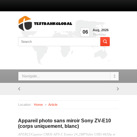
Aug
,
2026
06
Thursday
Navigate...
Location:
Home
Article
Appareil photo sans miroir Sony ZV-E10 (corps uniquement, blanc)
Appareil photo sans miroir Sony ZV-E10
(corps uniquement, blanc)
APERÇUCapteur CMOS APS-C Exmor 24,2MPVidéo UHD 4K30p et