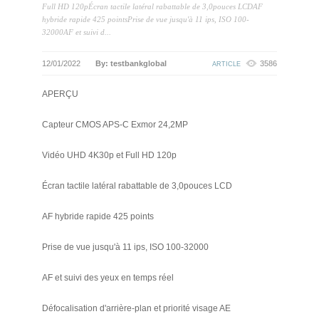
Full HD 120pÉcran tactile latéral rabattable de 3,0pouces LCDAF
hybride rapide 425 pointsPrise de vue jusqu'à 11 ips, ISO 100-
32000AF et suivi d...
12/01/2022
By: testbankglobal
3586
ARTICLE
APERÇU
Capteur CMOS APS-C Exmor 24,2MP
Vidéo UHD 4K30p et Full HD 120p
Écran tactile latéral rabattable de 3,0pouces LCD
AF hybride rapide 425 points
Prise de vue jusqu'à 11 ips, ISO 100-32000
AF et suivi des yeux en temps réel
Défocalisation d'arrière-plan et priorité visage AE