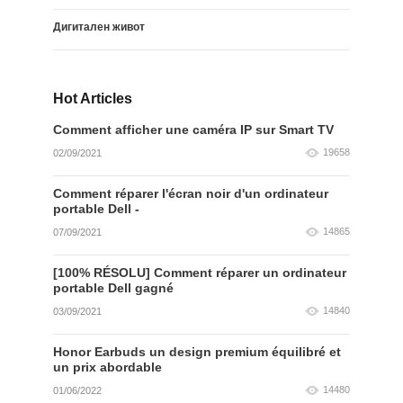
Дигитален живот
Hot Articles
Comment afficher une caméra IP sur Smart TV
19658
02/09/2021
Comment réparer l'écran noir d'un ordinateur
portable Dell -
14865
07/09/2021
[100% RÉSOLU] Comment réparer un ordinateur
portable Dell gagné
14840
03/09/2021
Honor Earbuds un design premium équilibré et
un prix abordable
14480
01/06/2022