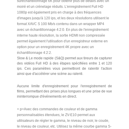
suréchantillonnage 6K pour obtenir plus de détails avec un
moiré et un crénelage réduits. L'enregistrement Full HD
1080p est également pris en charge à des fréquences
d'images jusqu'à 120 ips, et les deux résolutions utilisent le
format XAVC S 100 Mb/s contenu dans un wrapper MP4
avec un échantillonnage 4:2:0. En plus de l'enregistrement
interne haute résolution, la sortie HDMI non compressée
permet également l'utilisation d'un enregistreur externe en
option pour un enregistrement 4K propre avec un
échantillonnage 4:2:2.
Slow & Le mode rapide (S&Q) permet aux tireurs de capturer
des vidéos Full HD à des étapes spécifiées entre 1 et 120
ips. Ces paramètres vous permettront de ralentir l'action
ainsi que d'accélérer une scène au ralenti.
Aucune limite d'enregistrement pour l'enregistrement de
films, permettant des prises plus longues et une prise de vue
ininterrompue d'événements en direct.
< p>Avec des commandes de couleur et de gamma
personnalisables étendues, le ZV-E10 permet aux
utilisateurs de régler le gamma, le niveau de noir, le coude,
le niveau de couleur, etc. Utilisez la même courbe gamma S-