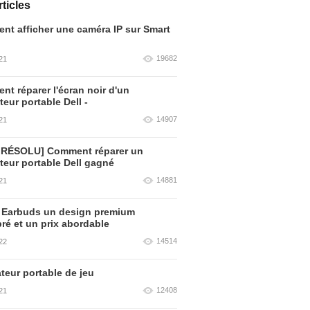
ticles
t afficher une caméra IP sur Smart
19682
21
t réparer l'écran noir d'un
teur portable Dell -
14907
21
 RÉSOLU] Comment réparer un
teur portable Dell gagné
14881
21
 Earbuds un design premium
bré et un prix abordable
14514
22
teur portable de jeu
12408
21