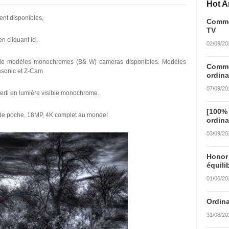
Hot Ar
nt disponibles,
Commen
TV
 cliquant ici.
02/09/20
e modèles monochromes (B& W) caméras disponibles. Modèles
Commen
asonic et Z-Cam
ordina
07/09/20
i en lumière visible monochrome.
[100%
de poche, 18MP, 4K complet au monde!
ordina
03/09/20
Honor
équili
01/06/20
Ordina
31/08/20