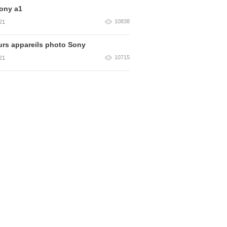
ony a1
10838
21
urs appareils photo Sony
10715
21