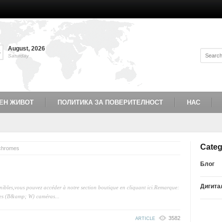
August
,
2026
8
Saturday
ЕН ЖИВОТ
ПОЛИТИКА ЗА ПОВЕРИТЕЛНОСТ
НАС
Categ
ochromes
Блог
Дигита
ibles,vous pouvez accéder à notre section boutique en cliquant ici.Remarque:
es (B&amp; W) caméras...
3582
ARTICLE