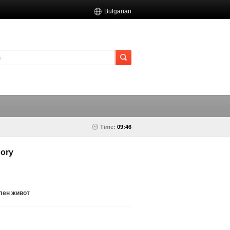
Bulgarian
Time:
09:46
ory
лен живот