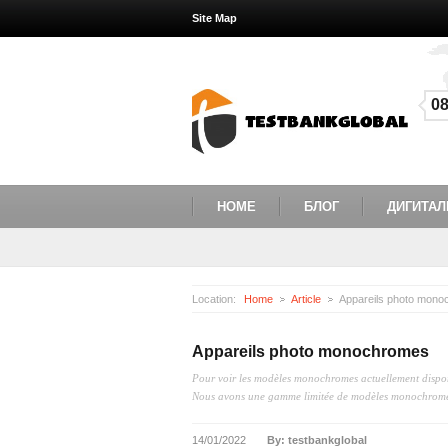
Site Map
0
HOME
БЛОГ
ДИГИТАЛ
Location:
Home
Article
Appareils photo mon
Appareils photo monochromes
Pour voir les modèles monochromes actuellement dispon
Nous avons une gamme limitée de modèles monochrom
14/01/2022
By: testbankglobal