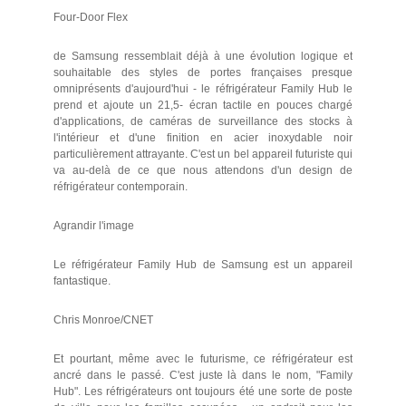
Four-Door Flex
de Samsung ressemblait déjà à une évolution logique et
souhaitable des styles de portes françaises presque
omniprésents d'aujourd'hui - le réfrigérateur Family Hub le
prend et ajoute un 21,5- écran tactile en pouces chargé
d'applications, de caméras de surveillance des stocks à
l'intérieur et d'une finition en acier inoxydable noir
particulièrement attrayante. C'est un bel appareil futuriste qui
va au-delà de ce que nous attendons d'un design de
réfrigérateur contemporain.
Agrandir l'image
Le réfrigérateur Family Hub de Samsung est un appareil
fantastique.
Chris Monroe/CNET
Et pourtant, même avec le futurisme, ce réfrigérateur est
ancré dans le passé. C'est juste là dans le nom, "Family
Hub". Les réfrigérateurs ont toujours été une sorte de poste