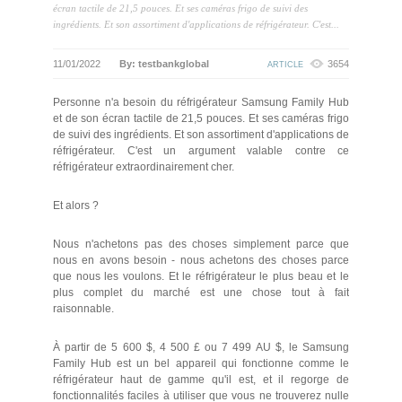
écran tactile de 21,5 pouces. Et ses caméras frigo de suivi des
ingrédients. Et son assortiment d'applications de réfrigérateur. C'est...
11/01/2022
By: testbankglobal
3654
ARTICLE
Personne n'a besoin du réfrigérateur Samsung Family Hub
et de son écran tactile de 21,5 pouces. Et ses caméras frigo
de suivi des ingrédients. Et son assortiment d'applications de
réfrigérateur. C'est un argument valable contre ce
réfrigérateur extraordinairement cher.
Et alors ?
Nous n'achetons pas des choses simplement parce que
nous en avons besoin - nous achetons des choses parce
que nous les voulons. Et le réfrigérateur le plus beau et le
plus complet du marché est une chose tout à fait
raisonnable.
À partir de 5 600 $, 4 500 £ ou 7 499 AU $, le Samsung
Family Hub est un bel appareil qui fonctionne comme le
réfrigérateur haut de gamme qu'il est, et il regorge de
fonctionnalités faciles à utiliser que vous ne trouverez nulle