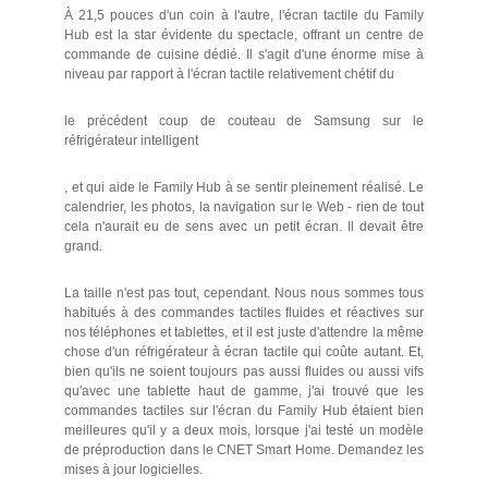
À 21,5 pouces d'un coin à l'autre, l'écran tactile du Family
Hub est la star évidente du spectacle, offrant un centre de
commande de cuisine dédié. Il s'agit d'une énorme mise à
niveau par rapport à l'écran tactile relativement chétif du
le précédent coup de couteau de Samsung sur le
réfrigérateur intelligent
, et qui aide le Family Hub à se sentir pleinement réalisé. Le
calendrier, les photos, la navigation sur le Web - rien de tout
cela n'aurait eu de sens avec un petit écran. Il devait être
grand.
La taille n'est pas tout, cependant. Nous nous sommes tous
habitués à des commandes tactiles fluides et réactives sur
nos téléphones et tablettes, et il est juste d'attendre la même
chose d'un réfrigérateur à écran tactile qui coûte autant. Et,
bien qu'ils ne soient toujours pas aussi fluides ou aussi vifs
qu'avec une tablette haut de gamme, j'ai trouvé que les
commandes tactiles sur l'écran du Family Hub étaient bien
meilleures qu'il y a deux mois, lorsque j'ai testé un modèle
de préproduction dans le CNET Smart Home. Demandez les
mises à jour logicielles.