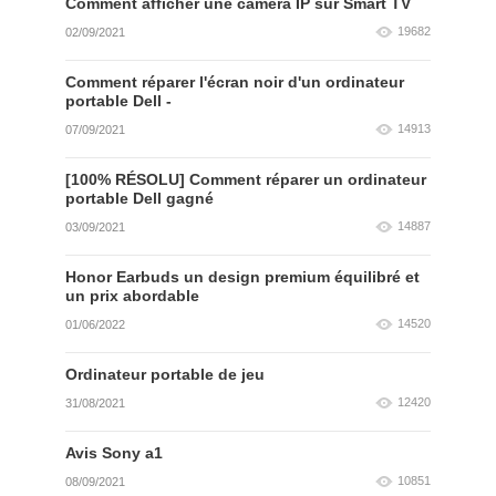
Comment afficher une caméra IP sur Smart TV
19682
02/09/2021
Comment réparer l'écran noir d'un ordinateur
portable Dell -
14913
07/09/2021
[100% RÉSOLU] Comment réparer un ordinateur
portable Dell gagné
14887
03/09/2021
Honor Earbuds un design premium équilibré et
un prix abordable
14520
01/06/2022
Ordinateur portable de jeu
12420
31/08/2021
Avis Sony a1
10851
08/09/2021