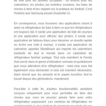
de ville pour les familles occupées - un endroit pour les
calendriers, les photos, les bulletins scolaires, les listes de
choses à faire et les rappels sur la pratique du football. C'est
l'histoire que Samsung essaie d'exploiter ici.
En conséquence, vous trouverez des applications visant à
aider ce réfrigérateur du futur à faire ce que les réfrigérateurs
ont toujours fait. Il existe une application de liste de courses
et une application pour afficher des photos. Il existe une
application de tableau blanc pour dessiner un doodle rapide
ou écrire une note à maman. Il existe une application de
calendrier appelée StickiBoard qui importe les calendriers
existants de tout le monde dans un calendrier de
réfrigérateur familial partagé. Tout cela maintient le Family
Hub ancré dans le genre d'utilisation normale et quotidienne
que nous attendons d'un réfrigérateur - mais cela vous fait
également vous demander si cela est vraiment nécessaire,
étant donné que les aimants et le papier brouillon font le
travail depuis des générations. maintenant.
Peut-être à cette fin, d'autres fonctionnalités semblent
conçues uniquement pour vous permettre de faire des
choses que vous ne pouviez jamais faire avec votre
réfrigérateur auparavant. Les caméras de réfrigérateur en