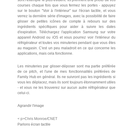
sont l'exemple le plus évident. Ils prennent une photo de vos
courses chaque fois que vous fermez les portes - appuyez
sur le bouton "Voir à l'intérieur" sur l'écran tactile, et vous
verrez la dernière série d'images, avec la possibilité de faire
glisser de petites icônes de compte à rebours sur des
ingrédients spécifiques pour aider à suivre les dates
d'expiration. Téléchargez l'application Samsung sur votre
appareil Android ou iOS et vous pourrez voir l'intérieur du
réfrigérateur et toutes vos minuteries pendant que vous êtes
au magasin. C'est un peu maladroit en ce qui concerne les
applications, mais cela fonctionne.
Les minuteries par glisser-déposer sont ma partie préférée
de ce pitch, et l'une de mes fonctionnalités préférées de
Family Hub en général. Ils ne suivront pas les ingrédients si
vous les déplacez, mais ils sont toujours étonnamment utiles
- et vous ne les trouverez sur aucun autre réfrigérateur que
celui-ci.
Agrandir l'image
< p>Chris Monroe/CNET
Parlons écran tactile