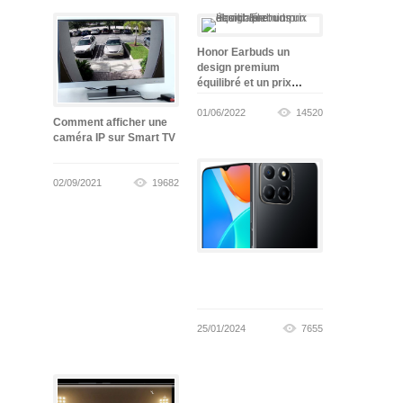
Honor Earbuds un
design premium
équilibré et un prix
abordable
01/06/2022
14520
Comment afficher une
caméra IP sur Smart TV
02/09/2021
19682
25/01/2024
7655