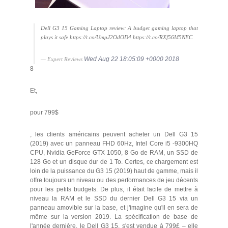
Dell G3 15 Gaming Laptop review: A budget gaming laptop that
plays it safe https://t.co/UmpJ2OdOD4 https://t.co/RXf56M5NEC
Wed Aug 22 18:05:09 +0000 2018
— Expert Reviews
8
Et,
pour 799$
, les clients américains peuvent acheter un Dell G3 15
(2019) avec un panneau FHD 60Hz, Intel Core i5 -9300HQ
CPU, Nvidia GeForce GTX 1050, 8 Go de RAM, un SSD de
128 Go et un disque dur de 1 To. Certes, ce chargement est
loin de la puissance du G3 15 (2019) haut de gamme, mais il
offre toujours un niveau ou des performances de jeu décents
pour les petits budgets. De plus, il était facile de mettre à
niveau la RAM et le SSD du dernier Dell G3 15 via un
panneau amovible sur la base, et j'imagine qu'il en sera de
même sur la version 2019. La spécification de base de
l'année dernière, le Dell G3 15, s'est vendue à 799£ – elle