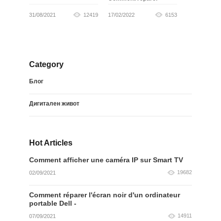
31/08/2021
12419
17/02/2022
6153
Category
Блог
Дигитален живот
Hot Articles
Comment afficher une caméra IP sur Smart TV
19682
02/09/2021
Comment réparer l'écran noir d'un ordinateur
portable Dell -
14911
07/09/2021