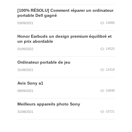
[100% RÉSOLU] Comment réparer un ordinateur
portable Dell gagné
14886
03/09/2021
Honor Earbuds un design premium équilibré et
un prix abordable
14520
01/06/2022
Ordinateur portable de jeu
12419
31/08/2021
Avis Sony a1
10848
08/09/2021
Meilleurs appareils photo Sony
10721
31/08/2021