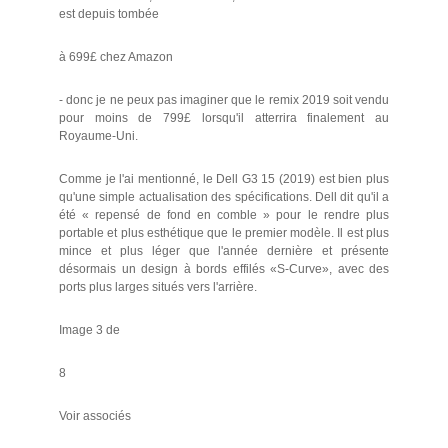
est depuis tombée
à 699£ chez Amazon
- donc je ne peux pas imaginer que le remix 2019 soit vendu
pour moins de 799£ lorsqu'il atterrira finalement au
Royaume-Uni.
Comme je l'ai mentionné, le Dell G3 15 (2019) est bien plus
qu'une simple actualisation des spécifications. Dell dit qu'il a
été « repensé de fond en comble » pour le rendre plus
portable et plus esthétique que le premier modèle. Il est plus
mince et plus léger que l'année dernière et présente
désormais un design à bords effilés «S-Curve», avec des
ports plus larges situés vers l'arrière.
Image 3 de
8
Voir associés