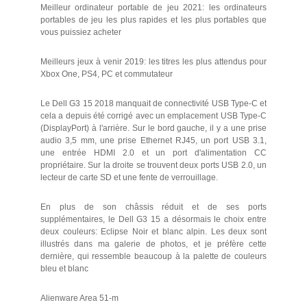
Meilleur ordinateur portable de jeu 2021: les ordinateurs
portables de jeu les plus rapides et les plus portables que
vous puissiez acheter
Meilleurs jeux à venir 2019: les titres les plus attendus pour
Xbox One, PS4, PC et commutateur
Le Dell G3 15 2018 manquait de connectivité USB Type-C et
cela a depuis été corrigé avec un emplacement USB Type-C
(DisplayPort) à l'arrière. Sur le bord gauche, il y a une prise
audio 3,5 mm, une prise Ethernet RJ45, un port USB 3.1,
une entrée HDMI 2.0 et un port d'alimentation CC
propriétaire. Sur la droite se trouvent deux ports USB 2.0, un
lecteur de carte SD et une fente de verrouillage.
En plus de son châssis réduit et de ses ports
supplémentaires, le Dell G3 15 a désormais le choix entre
deux couleurs: Eclipse Noir et blanc alpin. Les deux sont
illustrés dans ma galerie de photos, et je préfère cette
dernière, qui ressemble beaucoup à la palette de couleurs
bleu et blanc
Alienware Area 51-m