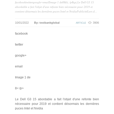
facebooktwittergoogle+emailImage 1 de8&lt; /p&gt;Le Dell G3 15
abordable a fait l'objet d'une refonte bien nécessaire pour 2019 et
contient désormais les dernières puces Intel et NvidiaPublicitéLors d...
10/01/2022
By: testbankglobal
3906
ARTICLE
facebook
twitter
google+
email
Image 1 de
8< /p>
Le Dell G3 15 abordable a fait l'objet d'une refonte bien
nécessaire pour 2019 et contient désormais les dernières
puces Intel et Nvidia