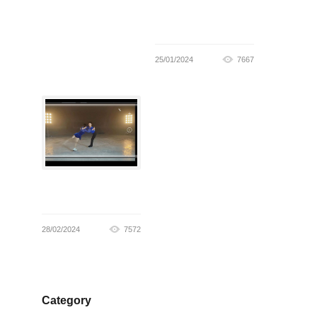
25/01/2024
7667
28/02/2024
7572
Category