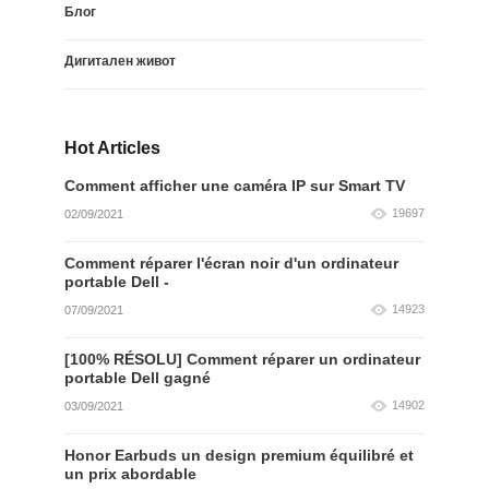
Блог
Дигитален живот
Hot Articles
Comment afficher une caméra IP sur Smart TV
19697
02/09/2021
Comment réparer l'écran noir d'un ordinateur
portable Dell -
14923
07/09/2021
[100% RÉSOLU] Comment réparer un ordinateur
portable Dell gagné
14902
03/09/2021
Honor Earbuds un design premium équilibré et
un prix abordable