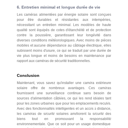
6. Entretien minimal et longue durée de vie
Les caméras alimentées par énergie solaire sont conçues
pour être durables et résistantes aux intempéries,
nécessitant un entretien minimal. Les modèles de haute
qualité sont équipés de cotes d'étanchéité et de protection
contre la poussière, garantissant leur longévité dans
diverses conditions météorologiques. Avec moins de pièces
mobiles et aucune dépendance au câblage électrique, elles
subissent moins d'usure, ce qui se traduit par une durée de
vie plus longue et moins de besoins en maintenance par
rapport aux caméras de sécurité traditionnelles.
Conclusion
Maintenant, vous savez qu'installer une cam
é
ra ext
é
rieure
solaire offre de nombreux avantages. Ces cam
é
ras
fournissent une surveillance continue sans besoin de
sources d'alimentation câbl
é
es, ce qui les rend id
é
ales tant
pour les zones urbaines que pour les emplacements recul
é
s.
Avec des fonctionnalit
é
s intelligentes et un acc
è
s
à
distance,
les cam
é
ras de s
é
curit
é
solaires am
é
liorent la s
é
curit
é
des
biens tout en promouvant la responsabilit
é
environnementale. Que ce soit pour un usage domestique