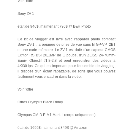
Voir l'offre
Sony ZV-1
était de 946$, maintenant 796$ @ B&H Photo
Ce kit de vlogger est livré avec l'appareil photo compact
Sony ZV-1 , la poignée de prise de vue sans fil GP-VPT2BT
et une carte mémoire. Le ZV-1 est doté d'un capteur CMOS
Exmor RS BSI 20,1MP de 1 pouce, d'un ZEISS 24-70mm-
Equiv. Objectif f/1.8-2.8 et peut enregistrer des vidéos à
4K/30 ips. Ce qui est important pour l'ensemble de vlogging,
il dispose d'un écran rabattable, de sorte que vous pouvez
facilement vous encadrer dans la vidéo.
Voir l'offre
Offres Olympus Black Friday
Olympus OM-D E-M1 Mark II (corps uniquement):
était de 1699$ maintenant 849$ @ Amazon