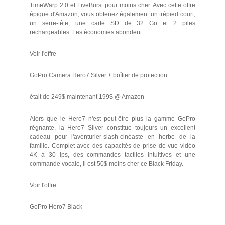
TimeWarp 2.0 et LiveBurst pour moins cher. Avec cette offre
épique d'Amazon, vous obtenez également un trépied court,
un serre-tête, une carte SD de 32 Go et 2 piles
rechargeables. Les économies abondent.
Voir l'offre
GoPro Camera Hero7 Silver + boîtier de protection:
était de 249$ maintenant 199$ @ Amazon
Alors que le Hero7 n'est peut-être plus la gamme GoPro
régnante, la Hero7 Silver constitue toujours un excellent
cadeau pour l'aventurier-slash-cinéaste en herbe de la
famille. Complet avec des capacités de prise de vue vidéo
4K à 30 ips, des commandes tactiles intuitives et une
commande vocale, il est 50$ moins cher ce Black Friday.
Voir l'offre
GoPro Hero7 Black