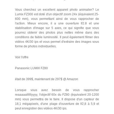
Vous cherchez un excellent appareil photo animalier? Le
Lumix FZ300 est doté d'un objectif zoom 24x (équivalent 25-
600 mm), vous permettant ainsi de vous rapprocher de
l'action. Mieux encore, il a une ouverture f/2.8 et une
stabilisation d'image sur 5 axes, ce qui signifie que vous
pourrez obtenir des photos plus nettes même dans des
conditions de faible luminosité. Il peut également filmer des
vidéos 4K/30 ips et vous permet d'extraire des images sous
forme de photos individuelles.
Voir l'offre
Panasonic LUMIX FZ80
était de 399$, maintenant de 297$ @ Amazon
Lorsque vous avez besoin de vous rapprocher
reaaaaallllllyyyy, l'objectif 60x du FZ80 (équivalent 20-1200
mm) vous permettra de le faire. Il dispose d'un capteur de
18,1 mégapixels, d'une plage d'ouverture de f/2,8 à 5,9 et
peut enregistrer des vidéos 4K/30 ips.