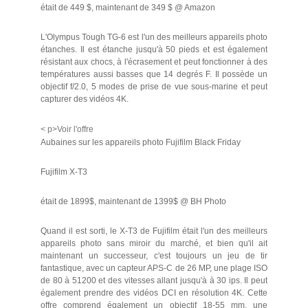
était de 449 $, maintenant de 349 $ @ Amazon
L'Olympus Tough TG-6 est l'un des meilleurs appareils photo
étanches. Il est étanche jusqu'à 50 pieds et est également
résistant aux chocs, à l'écrasement et peut fonctionner à des
températures aussi basses que 14 degrés F. Il possède un
objectif f/2.0, 5 modes de prise de vue sous-marine et peut
capturer des vidéos 4K.
< p>Voir l'offre
Aubaines sur les appareils photo Fujifilm Black Friday
Fujifilm X-T3
était de 1899$, maintenant de 1399$ @ BH Photo
Quand il est sorti, le X-T3 de Fujifilm était l'un des meilleurs
appareils photo sans miroir du marché, et bien qu'il ait
maintenant un successeur, c'est toujours un jeu de tir
fantastique, avec un capteur APS-C de 26 MP, une plage ISO
de 80 à 51200 et des vitesses allant jusqu'à à 30 ips. Il peut
également prendre des vidéos DCI en résolution 4K. Cette
offre comprend également un objectif 18-55 mm, une