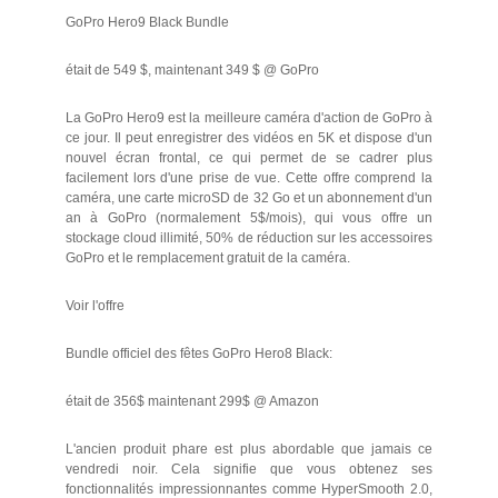
GoPro Hero9 Black Bundle
était de 549 $, maintenant 349 $ @ GoPro
La GoPro Hero9 est la meilleure caméra d'action de GoPro à
ce jour. Il peut enregistrer des vidéos en 5K et dispose d'un
nouvel écran frontal, ce qui permet de se cadrer plus
facilement lors d'une prise de vue. Cette offre comprend la
caméra, une carte microSD de 32 Go et un abonnement d'un
an à GoPro (normalement 5$/mois), qui vous offre un
stockage cloud illimité, 50% de réduction sur les accessoires
GoPro et le remplacement gratuit de la caméra.
Voir l'offre
Bundle officiel des fêtes GoPro Hero8 Black:
était de 356$ maintenant 299$ @ Amazon
L'ancien produit phare est plus abordable que jamais ce
vendredi noir. Cela signifie que vous obtenez ses
fonctionnalités impressionnantes comme HyperSmooth 2.0,