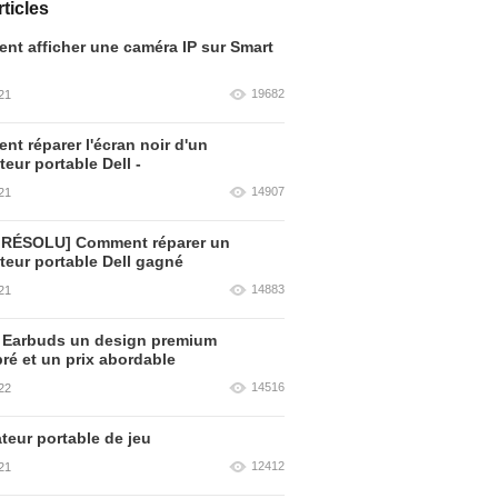
ticles
t afficher une caméra IP sur Smart
19682
21
t réparer l'écran noir d'un
teur portable Dell -
14907
21
 RÉSOLU] Comment réparer un
teur portable Dell gagné
14883
21
 Earbuds un design premium
bré et un prix abordable
14516
22
teur portable de jeu
12412
21