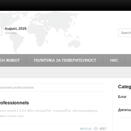
August
,
2026
8
Saturday
ЕН ЖИВОТ
ПОЛИТИКА ЗА ПОВЕРИТЕЛНОСТ
НАС
Categ
strement professionnels
Блог
rofessionnels
Дигита
illeure venteA à Z Z à APar révisionPrix: croissantPrix: décroissantAperçu
mni-cravate sans...
4057
ARTICLE