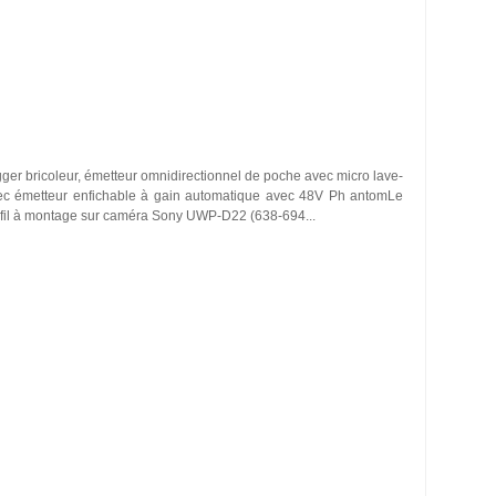
gger bricoleur, émetteur omnidirectionnel de poche avec micro lave-
avec émetteur enfichable à gain automatique avec 48V Ph antomLe
fil à montage sur caméra Sony UWP-D22 (638-694...