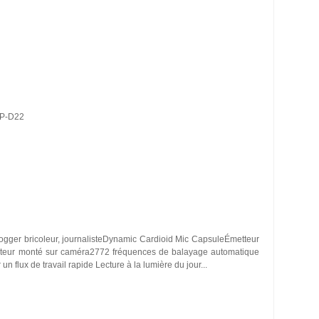
WP-D22
vlogger bricoleur, journalisteDynamic Cardioid Mic CapsuleÉmetteur
pteur monté sur caméra2772 fréquences de balayage automatique
n flux de travail rapide Lecture à la lumière du jour...