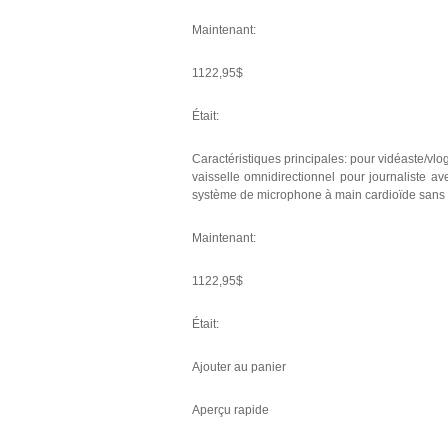
Maintenant:
1122,95$
Était:
Caractéristiques principales: pour vidéaste/vlo
vaisselle omnidirectionnel pour journaliste 
système de microphone à main cardioïde sans 
Maintenant:
1122,95$
Était:
Ajouter au panier
Aperçu rapide