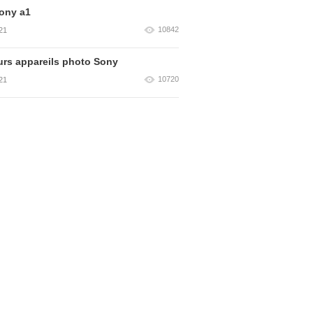
ony a1
10842
21
urs appareils photo Sony
10720
21