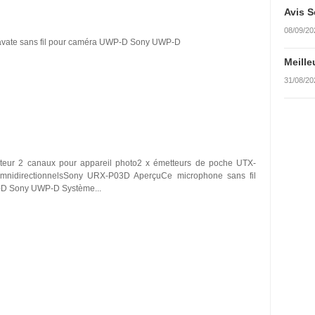
Avis S
08/09/20
cravate sans fil pour caméra UWP-D Sony UWP-D
Meille
31/08/20
teur 2 canaux pour appareil photo2 x émetteurs de poche UTX-
mnidirectionnelsSony URX-P03D AperçuCe microphone sans fil
P-D Sony UWP-D Système...