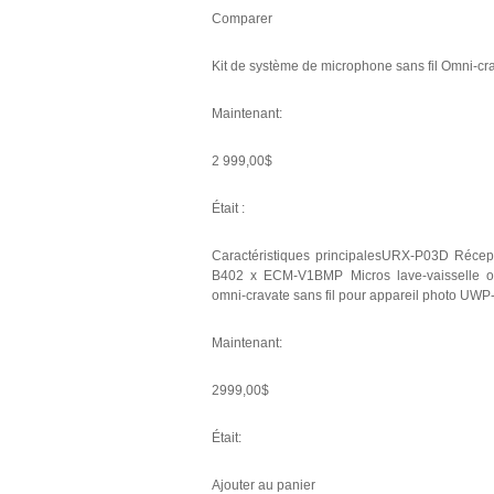
Comparer
Kit de système de microphone sans fil Omni-
Maintenant:
2 999,00$
Était :
Caractéristiques principalesURX-P03D Récep
B402 x ECM-V1BMP Micros lave-vaisselle o
omni-cravate sans fil pour appareil photo UW
Maintenant:
2999,00$
Était:
Ajouter au panier