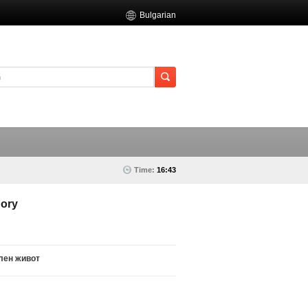
Bulgarian
Time:
16:43
ory
лен живот