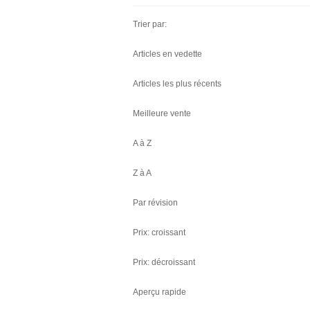
Trier par:
Articles en vedette
Articles les plus récents
Meilleure vente
A à Z
Z à A
Par révision
Prix: croissant
Prix: décroissant
Aperçu rapide