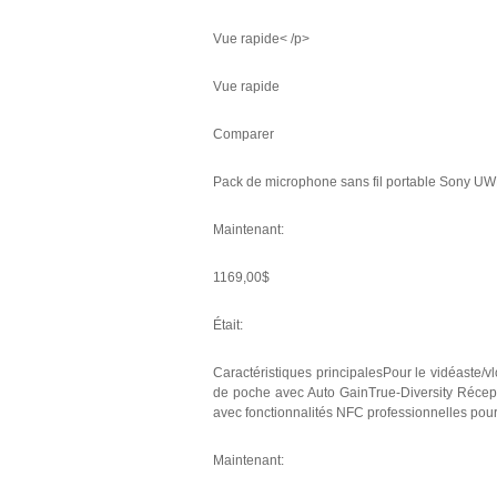
Vue rapide< /p>
Vue rapide
Comparer
Pack de microphone sans fil portable Sony U
Maintenant:
1169,00$
Était:
Caractéristiques principalesPour le vidéaste/
de poche avec Auto GainTrue-Diversity Réce
avec fonctionnalités NFC professionnelles pour u
Maintenant: