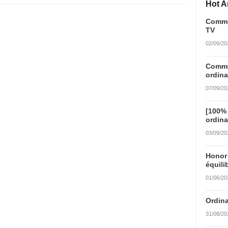
Hot Ar
Commen
TV
02/09/20
Commen
ordina
07/09/20
[100%
ordina
03/09/20
Honor
équili
01/06/20
Ordina
31/08/20