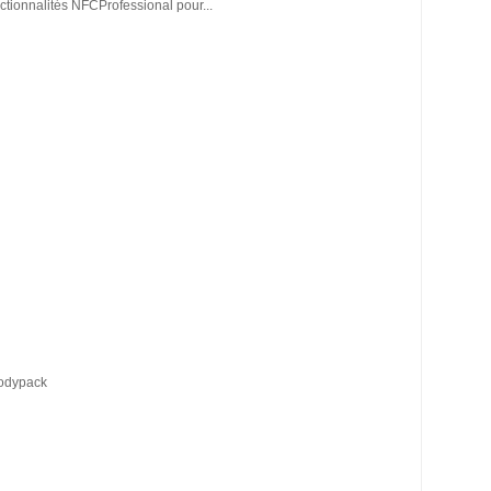
tionnalités NFCProfessional pour...
Bodypack