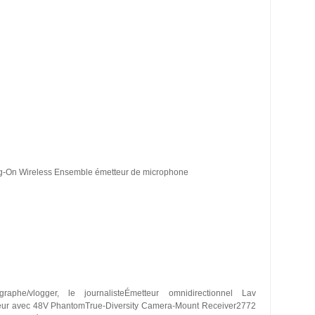
-On Wireless Ensemble émetteur de microphone
graphe/vlogger, le journalisteÉmetteur omnidirectionnel Lav
teur avec 48V PhantomTrue-Diversity Camera-Mount Receiver2772