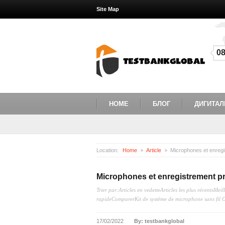
Site Map
0
HOME
БЛОГ
ДИГИТАЛ
Location:
Home
Article
Microphones et enregi
Microphones et enregistrement p
Trier par:Articles en vedetteArticles les plus récentsMe
rapideComparerKit de système de microphone sans fil O
17/02/2022
By: testbankglobal