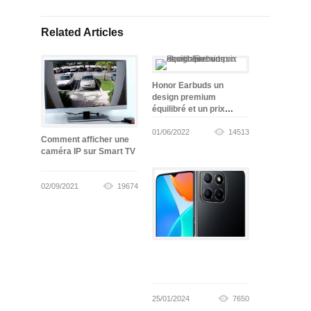
Related Articles
Honor Earbuds un
design premium
équilibré et un prix
abordable
01/06/2022
14513
Comment afficher une
caméra IP sur Smart TV
02/09/2021
19674
25/01/2024
7650