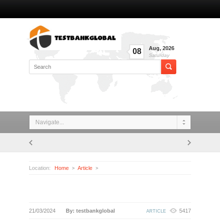
Aug
,
2026
08
Saturday
Navigate...
Location:
Home
Article
21/03/2024
By: testbankglobal
5417
ARTICLE