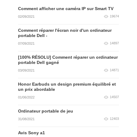
Comment afficher une caméra IP sur Smart TV
19674
02/09/2021
Comment réparer l'écran noir d'un ordinateur
portable Dell -
14897
07/09/2021
[100% RÉSOLU] Comment réparer un ordinateur
portable Dell gagné
14871
03/09/2021
Honor Earbuds un design premium équilibré et
un prix abordable
14507
01/06/2022
Ordinateur portable de jeu
12403
31/08/2021
Avis Sony a1