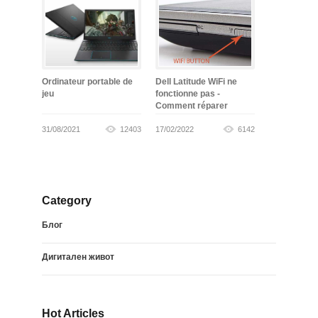
Ordinateur portable de
Dell Latitude WiFi ne
jeu
fonctionne pas -
Comment réparer
31/08/2021
12403
17/02/2022
6142
Category
Блог
Дигитален живот
Hot Articles