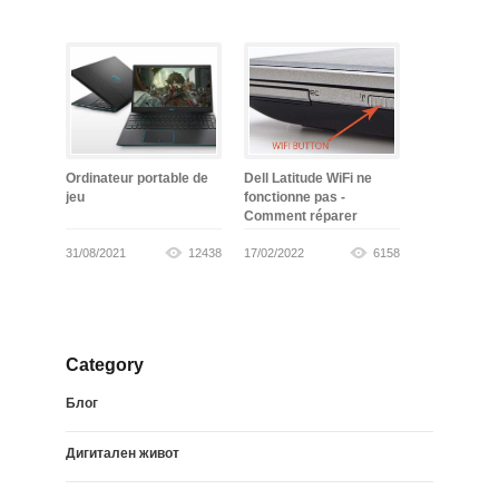
Ordinateur portable de
Dell Latitude WiFi ne
jeu
fonctionne pas -
Comment réparer
31/08/2021
12438
17/02/2022
6158
Category
Блог
Дигитален живот