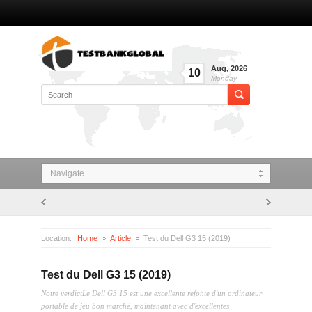
Aug
,
2026
10
Monday
Navigate...
Location:
Home
Article
Test du Dell G3 15 (2019)
Test du Dell G3 15 (2019)
Notre verdictLe Dell G3 15 est une excellente refonte d'un ordinateur
portable de jeu bon marché, maintenant avec d'excellentes