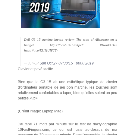
Dell G3 15 gaming laptop review: The taste of Alienware on a
budget https://t.co/uUTbhvkpeF #Iwork4Dell
https://t.co/KUTIUIP7Yr
Sun Oct 27 07:30:15 +0000 2019
— Jo Worf
Clavier et pavé tactile
Bien que le G3 15 ait une esthétique typique de clavier
d'ordinateur portable de jeu bon marché, les touches sont
relativement confortables à taper, bien qu'elles soient un peu
petites.< /p>
(Crédit image: Laptop Mag)
J'ai tapé 71 mots par minute sur le test de dactylographie
10FastFingers.com, ce qui est juste au-dessus de ma
moyenne de 70 mots par minute. Dans l'ensemble, le clavier