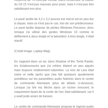
du G3 15 n'est pas mauvais pour jouer, mais il n'est pas très
satisfaisant non plus.
Le pavé tactile de 4,2 x 3,2 pouces est mat et est un peu dur
à cliquer, mais ce n'est pas le cas. loin de son prédécesseur.
Le pavé tactile dispose de pilotes Windows Precision, donc
lorsque j'ai utilisé des gestes Windows 10 comme le
défilement à deux doigts et la tabulation à trois doigts, il était
réactif.
(Crédit image: Laptop Mag)
En nageant dans un lac dans Shadow of the Tomb Raider,
les éclaboussures que j'ai créées étaient un peu aiguës
mais toujours relativement naturelles. La voix de Lara était
claire et nette après que j'aie fait quelques ajustements
pointilleux sur les paramètres audio Nahimic dans le centre
de commande Alienware (plus de détails ci-dessous).
Lorsque j'ai tiré ma flèche dans un rocher innocent, le
claquement épais de la corde de l'arc était satisfaisant, car il
y avait juste assez de basses.
Le centre de commande Alienware propose le logiciel audio