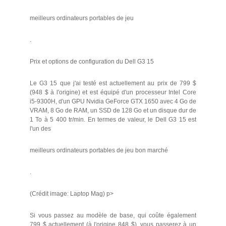
meilleurs ordinateurs portables de jeu
.
Prix et options de configuration du Dell G3 15
Le G3 15 que j'ai testé est actuellement au prix de 799 $
(948 $ à l'origine) et est équipé d'un processeur Intel Core
i5-9300H, d'un GPU Nvidia GeForce GTX 1650 avec 4 Go de
VRAM, 8 Go de RAM, un SSD de 128 Go et un disque dur de
1 To à 5 400 tr/min. En termes de valeur, le Dell G3 15 est
l'un des
meilleurs ordinateurs portables de jeu bon marché
.
(Crédit image: Laptop Mag) p>
Si vous passez au modèle de base, qui coûte également
799 $ actuellement (à l'origine 848 $), vous passerez à un