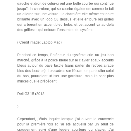
gauche et droit de celui-ci ont une belle courbe qui continue
jusqu'à la charnière, qui se courbe également comme le fait
un aileron sur une voiture. La charnière elle-même est noire
brillante avec un logo G3 dessus, et elle entoure les grilles
qui arborent un accent bleu bébé, et cet accent va au-delà
des grilles et qui entoure l'ensemble du système.
( Crédit image: Laptop Mag)
Pendant ce temps, l'intérieur du système crie au jeu bon
marché, grâce à la police bleue sur le clavier et aux accents
bleus autour du pavé tactile (sans parler du rétroéclairage
bleu des touches). Les cadres sur l'écran, en particulier celui
du bas, pourraient utiliser une garniture, mais ils sont plus
minces que le précédent
Dell G3 15 (2018
).
Cependant, j'étais inquiet lorsque j'ai ouvert le couvercle
pour la première fois et j'ai été accueilli par un bruit de
craquement suivi d'une légère courbure du clavier. J'ai