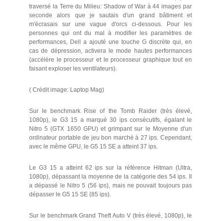
traversé la Terre du Milieu: Shadow of War à 44 images par
seconde alors que je sautais d'un grand bâtiment et
m'écrasais sur une vague d'orcs ci-dessous. Pour les
personnes qui ont du mal à modifier les paramètres de
performances, Dell a ajouté une touche G discrète qui, en
cas de dépression, activera le mode hautes performances
(accélère le processeur et le processeur graphique tout en
faisant exploser les ventilateurs).
( Crédit image: Laptop Mag)
Sur le benchmark Rise of the Tomb Raider (très élevé,
1080p), le G3 15 a marqué 30 ips consécutifs, égalant le
Nitro 5 (GTX 1650 GPU) et grimpant sur le Moyenne d'un
ordinateur portable de jeu bon marché à 27 ips. Cependant,
avec le même GPU, le G5 15 SE a atteint 37 ips.
Le G3 15 a atteint 62 ips sur la référence Hitman (Ultra,
1080p), dépassant la moyenne de la catégorie des 54 ips. Il
a dépassé le Nitro 5 (56 ips), mais ne pouvait toujours pas
dépasser le G5 15 SE (85 ips).
Sur le benchmark Grand Theft Auto V (très élevé, 1080p), le