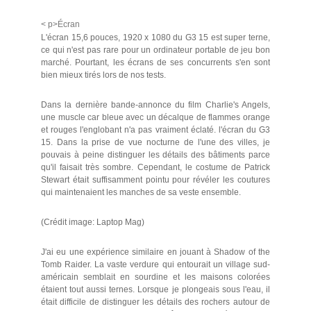
< p>Écran
L'écran 15,6 pouces, 1920 x 1080 du G3 15 est super terne,
ce qui n'est pas rare pour un ordinateur portable de jeu bon
marché. Pourtant, les écrans de ses concurrents s'en sont
bien mieux tirés lors de nos tests.
Dans la dernière bande-annonce du film Charlie's Angels,
une muscle car bleue avec un décalque de flammes orange
et rouges l'englobant n'a pas vraiment éclaté. l'écran du G3
15. Dans la prise de vue nocturne de l'une des villes, je
pouvais à peine distinguer les détails des bâtiments parce
qu'il faisait très sombre. Cependant, le costume de Patrick
Stewart était suffisamment pointu pour révéler les coutures
qui maintenaient les manches de sa veste ensemble.
(Crédit image: Laptop Mag)
J'ai eu une expérience similaire en jouant à Shadow of the
Tomb Raider. La vaste verdure qui entourait un village sud-
américain semblait en sourdine et les maisons colorées
étaient tout aussi ternes. Lorsque je plongeais sous l'eau, il
était difficile de distinguer les détails des rochers autour de