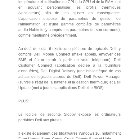
température et l'utilisation du CPU, du GPU et de la RAM tout
en pouvant personnaliser les profils thermiques
(ventilateurs) afin de les ajuster en conséquence.
L'application dispose de paramètres de gestion de
l'alimentation et d'une gamme complète de paramètres
audio Nahimic (y compris les paramètres de son surround),
comme mentionné précédemment.
Au-delà de cela, il existe une pléthore de logiciels Dell, y
compris Dell Mobile Connect (make appels, envoyer des
SMS et écran miroir à partir de votre téléphone), Dell
Customer Connect (application dédiée à la fourniture
d'enquêtes), Dell Digital Delivery (une bibliothèque de vos
achats de logiciels auprès de Dell), Dell Power Manager
(surveille l'état de la batterie et la gestion thermique) et Dell
Update (met à jour les applications Dell et le BIOS).
PLUS:
Le logiciel de sécurité Sloppy expose les ordinateurs
portables Dell aux pirates
Il existe également des bloatwares Windows 10, notamment
Farm Heroes Saga, Candy Crush Friends Saga et Hulu.