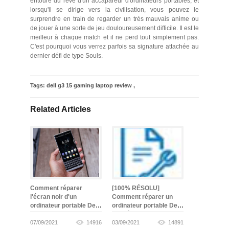
entouré du rêve d'un accapareur d'ordinateurs portables, et
lorsqu'il se dirige vers la civilisation, vous pouvez le
surprendre en train de regarder un très mauvais anime ou
de jouer à une sorte de jeu douloureusement difficile. Il est le
meilleur à chaque match et il ne perd tout simplement pas.
C'est pourquoi vous verrez parfois sa signature attachée au
dernier défi de type Souls.
Tags:
dell g3 15 gaming laptop review
,
Related Articles
Comment réparer
[100% RÉSOLU]
l'écran noir d'un
Comment réparer un
ordinateur portable Dell
ordinateur portable Dell
-
gagné
07/09/2021
14916
03/09/2021
14891