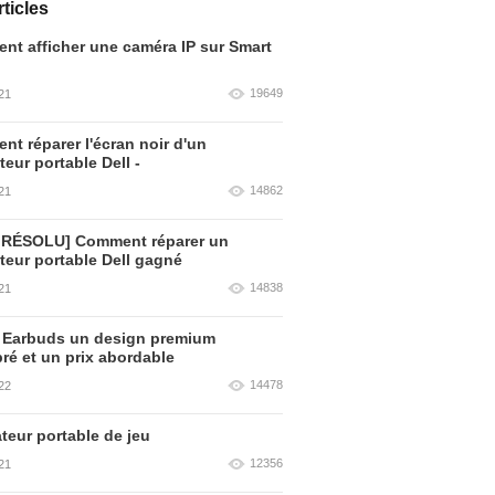
ticles
t afficher une caméra IP sur Smart
19649
21
t réparer l'écran noir d'un
teur portable Dell -
14862
21
 RÉSOLU] Comment réparer un
teur portable Dell gagné
14838
21
 Earbuds un design premium
bré et un prix abordable
14478
22
teur portable de jeu
12356
21