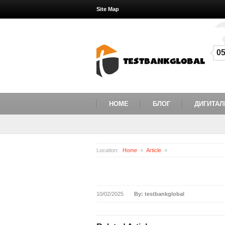
Site Map
0
HOME
БЛОГ
ДИГИТАЛ
Location:
Home
Article
10/02/2025
By: testbankglobal