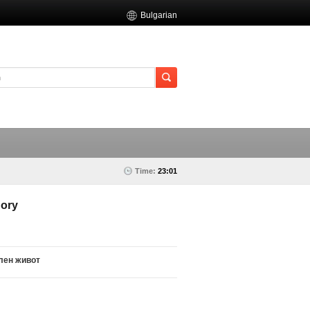
Bulgarian
Time:
23:01
ory
лен живот