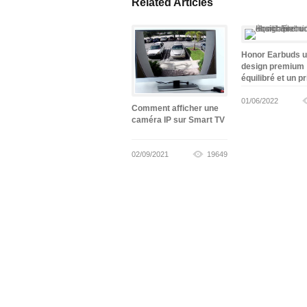
Related Articles
Honor Earbuds 
design premium
équilibré et un pr
abordable
01/06/2022
Comment afficher une
caméra IP sur Smart TV
02/09/2021
19649