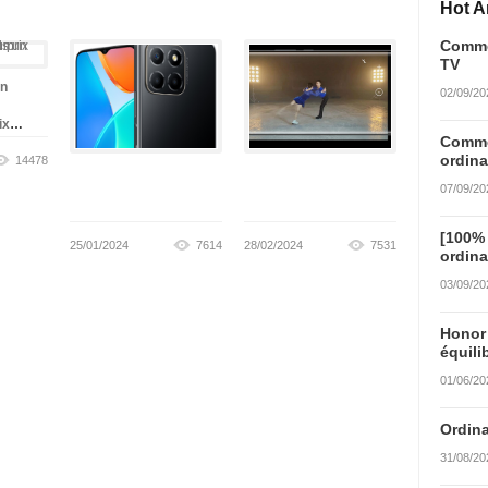
Hot Ar
Commen
TV
un
02/09/20
ix
Commen
ordina
14478
07/09/20
[100%
25/01/2024
7614
28/02/2024
7531
ordina
03/09/20
Honor
équili
01/06/20
Ordina
31/08/20