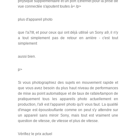
physique supplémentaire et un port Ethernet pour la prise de
vue connectée s'ajoutent toutes à< /p>
plus d'appareil photo
que l'a7III, et pour ceux qui ont déjà utilisé un Sony a9, il n'y
a tout simplement pas de retour en arrière - c'est tout
simplement
aussi bien.
p>
Si vous photographiez des sujets en mouvement rapide et
que vous avez besoin du plus haut niveau de performances
de mise au point automatique et de taux de rafale/tampon de
pratiquement tous les appareils photo actuellement en
production, l'a9 est l'appareil photo qu'il vous faut. La qualité
d'image est époustouflante comme on peut s'y attendre sur
un appareil sans miroir Sony, mais tout est vraiment une
question de vitesse, de vitesse et plus de vitesse.
Vérifiez le prix actuel