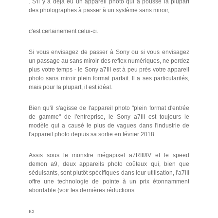
. S'il y a déjà eu un appareil photo qui a poussé la plupart
des photographes à passer à un système sans miroir,
c'est certainement celui-ci.
Si vous envisagez de passer à Sony ou si vous envisagez
un passage au sans miroir des reflex numériques, ne perdez
plus votre temps - le Sony a7III est à peu près votre appareil
photo sans miroir plein format parfait. Il a ses particularités,
mais pour la plupart, il est idéal.
Bien qu'il s'agisse de l'appareil photo "plein format d'entrée
de gamme" de l'entreprise, le Sony a7III est toujours le
modèle qui a causé le plus de vagues dans l'industrie de
l'appareil photo depuis sa sortie en février 2018.
Assis sous le monstre mégapixel a7RIII/IV et le speed
demon a9, deux appareils photo coûteux qui, bien que
séduisants, sont plutôt spécifiques dans leur utilisation, l'a7III
offre une technologie de pointe à un prix étonnamment
abordable (voir les dernières réductions
ici