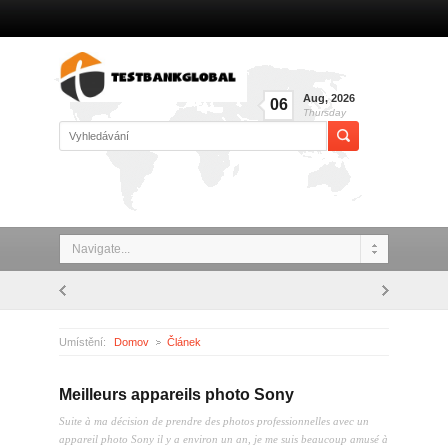
Aug
,
2026
06
Thursday
Navigate...
Umístění:
Domov
Článek
Meilleurs appareils photo Sony
Meilleurs appareils photo Sony
Suite à ma décision de prendre des photos professionnelles avec un
appareil photo Sony il y a environ un an, je me suis beaucoup amusé à