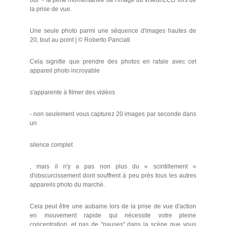
out" - la perte momentanée de l'image du viseur/LCD lors de
la prise de vue.
Une seule photo parmi une séquence d'images hautes de
20, tout au point | © Roberto Panciati
Cela signifie que prendre des photos en rafale avec cet
appareil photo incroyable
s'apparente à filmer des vidéos
- non seulement vous capturez 20 images par seconde dans
un
silence complet
, mais il n'y a pas non plus du « scintillement »
d'obscurcissement dont souffrent à peu près tous les autres
appareils photo du marché.
Cela peut être une aubaine lors de la prise de vue d'action
en mouvement rapide qui nécessite votre pleine
concentration, et pas de "pauses" dans la scène que vous