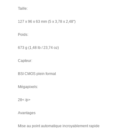
Taille:
127 x 96 x 63 mm (5 x 3,78 x 2,48")
Poids:
673 g (1,48 lb / 23,74 oz)
Capteur:
BSI CMOS plein format
Mégapixels:
28< /p>
Avantages
Mise au point automatique incroyablement rapide