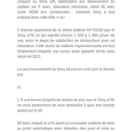
uniques au Sony a9), stabilisation par déplacement du
capteur sur 5 axes, obturateur silencieux, vidéo 4k avec
sortie HDMI non compressée… vraiment, Sony a tout
entassé dans cette bête !< /p>
Il dispose également de la même batterie NP-FZ100 que le
Sony a7III, ce qui signifie environ 1 500 à 1 900 prises de
vue, selon le degré de satisfaction du déclencheur avec cet
obturateur. Cette durée de batterie impressionnante est tout
simplement inégalée par aucun autre appareil photo sans
miroir en 2021.
Le seul inconvénient du Sony a9 est son coût (voir le dernier
prix
ici
). À une bonne poignée de dollars de plus que le Sony a7III,
on vous pardonnera de vous demander à quoi bon investir
autant sur le a9.
Eh bien, malgré le a7III ayant un incroyable système de mise
au point automatique avec détection des yeux et mise au