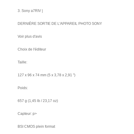
3. Sony a7RIV |
DERNIÈRE SORTIE DE L'APPAREIL PHOTO SONY
Voir plus d'avis
Choix de l'éditeur
Taille:
127 x 96 x 74 mm (5 x 3,78 x 2,91 ")
Poids:
657 g (1,45 lb / 23,17 oz)
Capteur: p>
BSI CMOS plein format