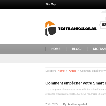
Site Map
0
HOME
BLOGI
DIGITAA
Location:
Home
Article
Comment empêcher vo
Comment empêcher votre Smart T
Il y a de fortes chances que votre téléviseur intelligent
regardez et rendent compte, que vous regardiez la télévi
25/01/2022
By: testbankglobal