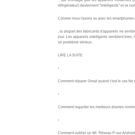
", qui envisage que les appareils modernes (d
réfrigérateur) deviennent "intelligents" et se c
Comme nous l'avons vu avec les smartphones 
, la plupart des fabricants d'appareils ne semb
jour. Les appareils intelligents semblent bien, m
un problème sérieux.
LIRE LA SUITE
›
Comment réparer Gmail quand c'est le cas Ne p
›
Comment regarder les meilleurs drames nomi
›
Comment oublier un Wi- Réseau Fi sur Android