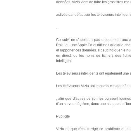
données. Vizio vient de faire les gros titres car 
activée par défaut sur les téléviseurs intelligent
.
Ce suivi ne s'applique pas uniquement aux ap
Roku ou une Apple TV et diffusez quelque chose à
et rapporter ces données. Il peut indiquer le n
en direct, ou les noms de fichiers des fich
intelligent.
Les téléviseurs intelligents ont également une s
Les téléviseurs Vizio ont transmis ces données
, afin que d'autres personnes puissent fouiner.
d'un serveur légitime, donc une attaque de l'
Publicité
Vizio dit que c'est corrigé ce problème et l