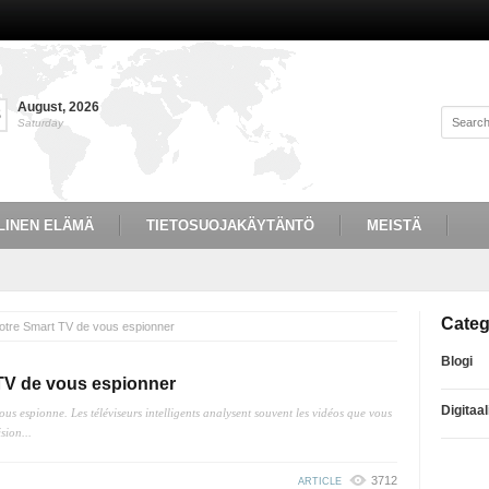
August
,
2026
8
Saturday
LINEN ELÄMÄ
TIETOSUOJAKÄYTÄNTÖ
MEISTÄ
Categ
tre Smart TV de vous espionner
Blogi
V de vous espionner
Digitaa
 vous espionne. Les téléviseurs intelligents analysent souvent les vidéos que vous
sion...
3712
ARTICLE