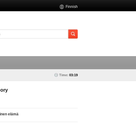
Finnish
Time:
03:19
ory
linen elämä