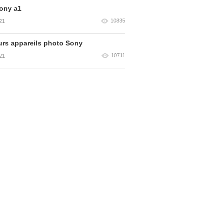
ony a1
10835
21
urs appareils photo Sony
10711
21