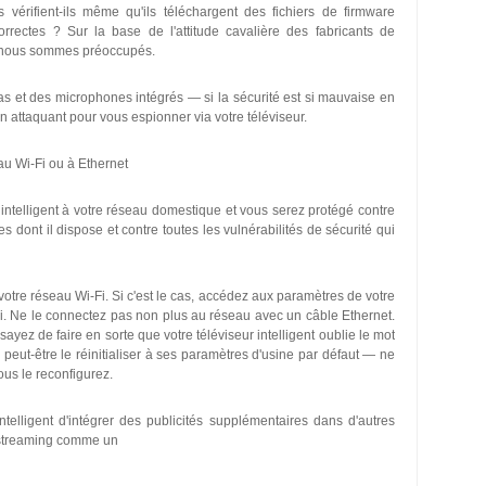
ts vérifient-ils même qu'ils téléchargent des fichiers de firmware
rrectes ? Sur la base de l'attitude cavalière des fabricants de
l, nous sommes préoccupés.
ras et des microphones intégrés — si la sécurité est si mauvaise en
un attaquant pour vous espionner via votre téléviseur.
au Wi-Fi ou à Ethernet
intelligent à votre réseau domestique et vous serez protégé contre
s dont il dispose et contre toutes les vulnérabilités de sécurité qui
 votre réseau Wi-Fi. Si c'est le cas, accédez aux paramètres de votre
-Fi. Ne le connectez pas non plus au réseau avec un câble Ethernet.
ayez de faire en sorte que votre téléviseur intelligent oublie le mot
eut-être le réinitialiser à ses paramètres d'usine par défaut — ne
ous le reconfigurez.
elligent d'intégrer des publicités supplémentaires dans d'autres
 streaming comme un