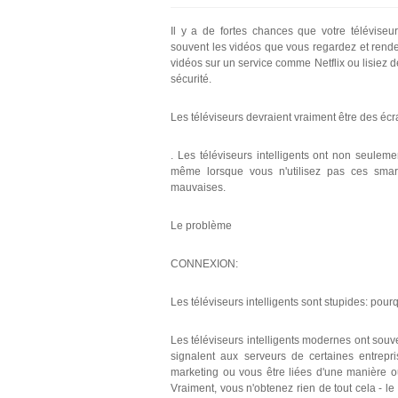
Il y a de fortes chances que votre téléviseur
souvent les vidéos que vous regardez et renden
vidéos sur un service comme Netflix ou lisiez d
sécurité.
Les téléviseurs devraient vraiment être des éc
. Les téléviseurs intelligents ont non seulem
même lorsque vous n'utilisez pas ces smar
mauvaises.
Le problème
CONNEXION:
Les téléviseurs intelligents sont stupides: pour
Les téléviseurs intelligents modernes ont souv
signalent aux serveurs de certaines entrep
marketing ou vous être liées d'une manière ou 
Vraiment, vous n'obtenez rien de tout cela - le