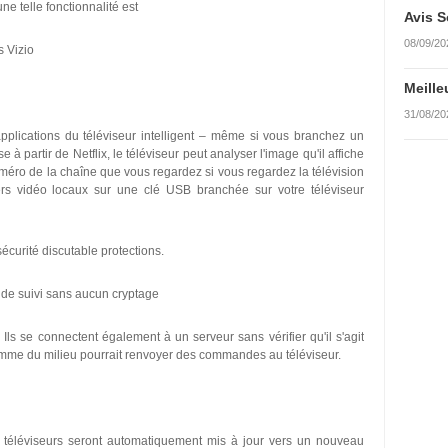
une telle fonctionnalité est
Avis S
08/09/20
s Vizio
Meille
31/08/20
plications du téléviseur intelligent – même si vous branchez un
 partir de Netflix, le téléviseur peut analyser l'image qu'il affiche
uméro de la chaîne que vous regardez si vous regardez la télévision
iers vidéo locaux sur une clé USB branchée sur votre téléviseur
écurité discutable protections.
 de suivi sans aucun cryptage
 Ils se connectent également à un serveur sans vérifier qu'il s'agit
homme du milieu pourrait renvoyer des commandes au téléviseur.
es téléviseurs seront automatiquement mis à jour vers un nouveau