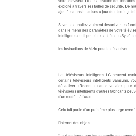
votre téléviseur. La désactivation des fonctio
exploité à travers ses failles de sécurité. De 
ajoutées dans les mises à jour du micrologiciel
Si vous souhaitez vraiment désactiver les fonct
dans le menu des paramètres de votre téléviseu
intelligente» et il peut être caché sous Système
les instructions de Vizio pour le désactiver
.
Les téléviseurs intelligents LG peuvent avo
certains téléviseurs intelligents Samsung, v
désactiver «Reconnaissance vocale» pour dé
téléviseurs intelligents d'autres fabricants p
d'un modèle à l'autre.
Cela fait partie d'un problème plus large avec "
l'Internet des objets