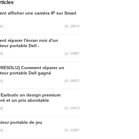
ticles
t afficher une caméra IP sur Smart
19674
21
t réparer l'écran noir d'un
teur portable Dell -
14897
21
 RÉSOLU] Comment réparer un
teur portable Dell gagné
14872
21
 Earbuds un design premium
bré et un prix abordable
14513
22
teur portable de jeu
12407
21