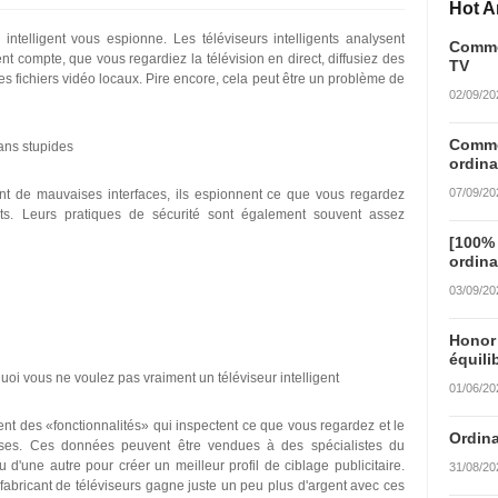
Hot Ar
 intelligent vous espionne. Les téléviseurs intelligents analysent
Commen
t compte, que vous regardiez la télévision en direct, diffusiez des
TV
es fichiers vidéo locaux. Pire encore, cela peut être un problème de
02/09/20
Commen
rans stupides
ordina
07/09/20
ent de mauvaises interfaces, ils espionnent ce que vous regardez
ts. Leurs pratiques de sécurité sont également souvent assez
[100%
ordina
03/09/20
Honor
équili
quoi vous ne voulez pas vraiment un téléviseur intelligent
01/06/20
ent des «fonctionnalités» qui inspectent ce que vous regardez et le
Ordina
rises. Ces données peuvent être vendues à des spécialistes du
d'une autre pour créer un meilleur profil de ciblage publicitaire.
31/08/20
 fabricant de téléviseurs gagne juste un peu plus d'argent avec ces