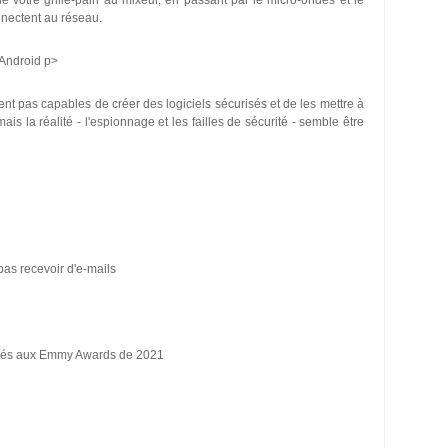
e votre grille-pain au mixeur, en passant par le micro-ondes et le
onnectent au réseau.
Android p>
lent pas capables de créer des logiciels sécurisés et de les mettre à
ais la réalité - l'espionnage et les failles de sécurité - semble être
as recevoir d'e-mails
nés aux Emmy Awards de 2021