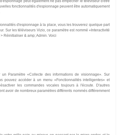
ns d'espionnage peut également ne pas empêcher le téléviseur d'être
nouvelles fonctionnalités d'espionnage peuvent être automatiquement
.
ionnalités d'espionnage à la place, vous les trouverez quelque part
r. Sur les téléviseurs Vizio, ce paramètre est nommé «Interactivité
 > Réinitialiser & amp; Admin. Voici
ir un Paramètre «Collecte des informations de visionnage». Sur
ous pouvez accéder à un menu «Fonctionnalités intelligentes» et
sactiver les commandes vocales toujours à l'écoute. D'autres
euvent avoir de nombreux paramètres différents nommés différemment