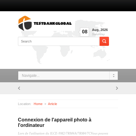
Aug
,
2026
08
Saturday
Navigate...
Location:
Home
Article
Connexion de l'appareil photo à l'ordinateur
Connexion de l'appareil photo à
l'ordinateur
Lors de l'utilisation du ILCE-9M2/7RM4A/7RM4/7CVous pouvez