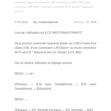
connecter l'appareil photo via USB à l'aide d'un câble USB, d'une
connexion LAN filaire* ou d'une connexion W-Fi sans fil.* Appareils
pris en...
07/01/2022
By: testbankglobal
3538
ARTICLE
Lors de l'utilisation du ILCE-9M2/7RM4A/7RM4/7C
Vous pouvez connecter l'appareil photo via USB à l'aide d'un
câble USB, d'une connexion LAN filaire* ou d'une connexion
W-Fi sans fil.* Appareils pris en charge: ILCE-9M2
Sur la caméra, effectuez le réglage suivant.
MENU →< /p>
(Réseau) → [Ctrl avec Smartphone] → [Ctrl avec
Smartphone] → [Désactivé]
MENU →
(Réseau) → [PC Remote Fonction] → [PC Remote] → [On]