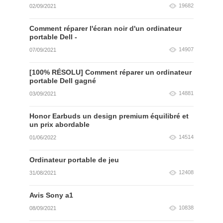
19682
02/09/2021
Comment réparer l'écran noir d'un ordinateur
portable Dell -
14907
07/09/2021
[100% RÉSOLU] Comment réparer un ordinateur
portable Dell gagné
14881
03/09/2021
Honor Earbuds un design premium équilibré et
un prix abordable
14514
01/06/2022
Ordinateur portable de jeu
12408
31/08/2021
Avis Sony a1
10838
08/09/2021