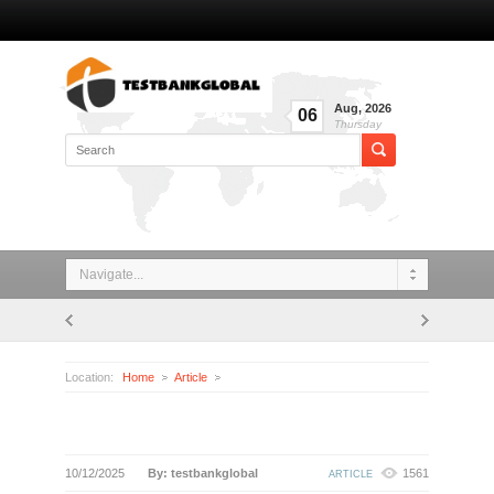
Aug
,
2026
06
Thursday
Navigate...
Location:
Home
Article
10/12/2025
By: testbankglobal
1561
ARTICLE