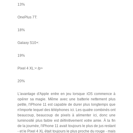
13%
OnePlus 7T:
18%
Galaxy S10+:
19%
Pixel 4 XL:< /p>
20%
L'avantage d'Apple entre en jeu lorsque iOS commence à
opérer sa magie. Même avec une batterie nettement plus
petite, l'iPhone 11 est capable de durer plus longtemps que
n'importe lequel des téléphones ici. Les quatre combinés ont
beaucoup, beaucoup de pixels à alimenter ici, donc une
luminosité plus faible est définitivement votre amie. À la fin
de la journée, l'iPhone 11 avait toujours le plus de jus restant
- et le Pixel 4 XL était toujours le plus proche du rouge - mais