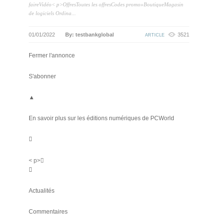
faireVidéo< p>OffresToutes les offresCodes promo»BoutiqueMagasin
de logiciels Ordina...
01/01/2022
By: testbankglobal
3521
ARTICLE
Fermer l'annonce
S'abonner
▲
En savoir plus sur les éditions numériques de PCWorld

< p>

Actualités
Commentaires