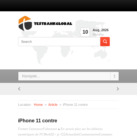
Aug
,
2026
10
Monday
Navigate...
Location:
Home
Article
iPhone 11 contre
iPhone 11 contre
Fermer l'annonceS'abonner▲En savoir plus sur les éditions
numériques de PCWorld< p>ActualitésCommentairesComment