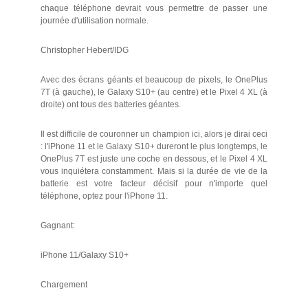
chaque téléphone devrait vous permettre de passer une
journée d'utilisation normale.
Christopher Hebert/IDG
Avec des écrans géants et beaucoup de pixels, le OnePlus
7T (à gauche), le Galaxy S10+ (au centre) et le Pixel 4 XL (à
droite) ont tous des batteries géantes.
Il est difficile de couronner un champion ici, alors je dirai ceci
: l'iPhone 11 et le Galaxy S10+ dureront le plus longtemps, le
OnePlus 7T est juste une coche en dessous, et le Pixel 4 XL
vous inquiétera constamment. Mais si la durée de vie de la
batterie est votre facteur décisif pour n'importe quel
téléphone, optez pour l'iPhone 11.
Gagnant:
iPhone 11/Galaxy S10+
Chargement