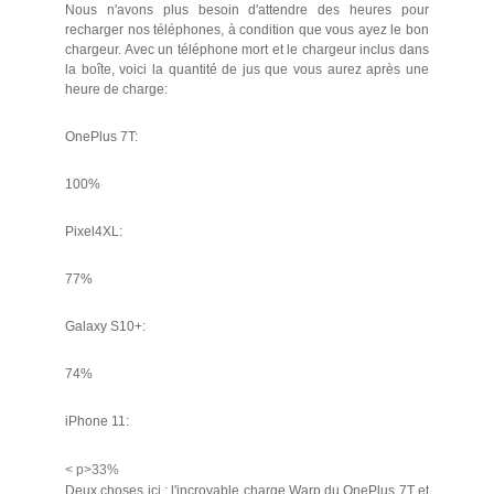
Nous n'avons plus besoin d'attendre des heures pour
recharger nos téléphones, à condition que vous ayez le bon
chargeur. Avec un téléphone mort et le chargeur inclus dans
la boîte, voici la quantité de jus que vous aurez après une
heure de charge:
OnePlus 7T:
100%
Pixel4XL:
77%
Galaxy S10+:
74%
iPhone 11:
< p>33%
Deux choses ici : l'incroyable charge Warp du OnePlus 7T et