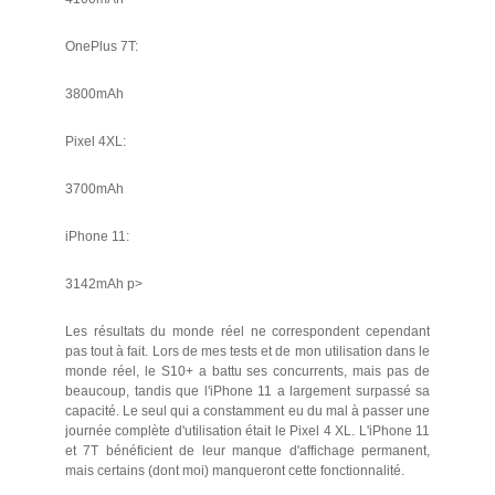
OnePlus 7T:
3800mAh
Pixel 4XL:
3700mAh
iPhone 11:
3142mAh p>
Les résultats du monde réel ne correspondent cependant
pas tout à fait. Lors de mes tests et de mon utilisation dans le
monde réel, le S10+ a battu ses concurrents, mais pas de
beaucoup, tandis que l'iPhone 11 a largement surpassé sa
capacité. Le seul qui a constamment eu du mal à passer une
journée complète d'utilisation était le Pixel 4 XL. L'iPhone 11
et 7T bénéficient de leur manque d'affichage permanent,
mais certains (dont moi) manqueront cette fonctionnalité.