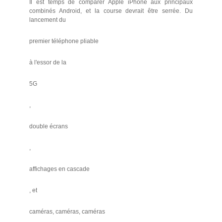
Il est temps de comparer Apple iPhone aux principaux
combinés Android, et la course devrait être serrée. Du
lancement du
premier téléphone pliable
à l'essor de la
5G
,
double écrans
,
affichages en cascade
, et
caméras, caméras, caméras