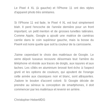
Le Pixel 4 XL (à gauche) et l'iPhone 11 ont des styles
d'appareil photo très similaires.
Si l'iPhone 11 est fade, le Pixel 4 XL est tout simplement
blah. Il perd l'encoche de l'année dernière pour un front
important, un petit menton et de grosses lunettes latérales.
Comme Apple, Google a ajouté une matrice de caméras
carrée dans le coin supérieur gauche, mais la bosse du
Pixel4 est noire quelle que soit la couleur de la carrosserie.
J'aime cependant le choix des matériaux de Google. Le
verre dépoli luxueux recouvre désormais tout l'arrière du
téléphone et résiste aux traces de doigts, aux rayures et aux
taches. Les côtés en aluminium brossé font écho à l'aspect
givré et les options de couleurs, qui ajoutent de l'orange
cette année aux classiques noir et blanc, sont attrayantes.
J'adore le bouton d'accent coloré. Si Google décide de
prendre au sérieux la conception de smartphones, il doit
commencer par les matériaux et revenir en arrière.
Christopher Hebert/IDG