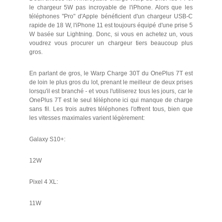
le chargeur 5W pas incroyable de l'iPhone. Alors que les
téléphones "Pro" d'Apple bénéficient d'un chargeur USB-C
rapide de 18 W, l'iPhone 11 est toujours équipé d'une prise 5
W basée sur Lightning. Donc, si vous en achetez un, vous
voudrez vous procurer un chargeur tiers beaucoup plus
gros.
En parlant de gros, le Warp Charge 30T du OnePlus 7T est
de loin le plus gros du lot, prenant le meilleur de deux prises
lorsqu'il est branché - et vous l'utiliserez tous les jours, car le
OnePlus 7T est le seul téléphone ici qui manque de charge
sans fil. Les trois autres téléphones l'offrent tous, bien que
les vitesses maximales varient légèrement:
Galaxy S10+:
12W
Pixel 4 XL:
11W