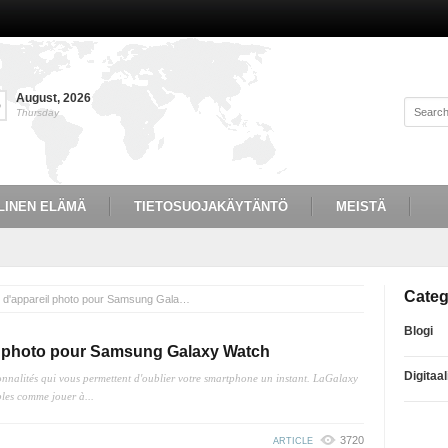
August
,
2026
6
Thursday
LINEN ELÄMÄ
TIETOSUOJAKÄYTÄNTÖ
MEISTÄ
Categ
Meilleures applications d'appareil photo pour Samsung Galaxy Watch
Blogi
il photo pour Samsung Galaxy Watch
Digitaa
nalités qui vous permettent d'oublier votre smartphone un instant. LaGalaxy
les comme jouer à...
3720
ARTICLE