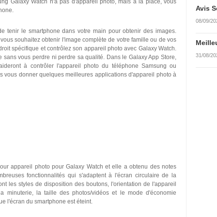
ng Galaxy Watch n'a pas d'appareil photo, mais à la place, vous
Avis S
phone.
08/09/20
de tenir le smartphone dans votre main pour obtenir des images.
us souhaitez obtenir l'image complète de votre famille ou de vos
Meille
droit spécifique et contrôlez son appareil photo avec Galaxy Watch.
31/08/20
te sans vous perdre ni perdre sa qualité. Dans le Galaxy App Store,
 aideront à contrôler l'appareil photo du téléphone Samsung ou
ais vous donner quelques meilleures applications d'appareil photo à
our appareil photo pour Galaxy Watch et elle a obtenu des notes
reuses fonctionnalités qui s'adaptent à l'écran circulaire de la
nt les styles de disposition des boutons, l'orientation de l'appareil
 la minuterie, la taille des photos/vidéos et le mode d'économie
 l'écran du smartphone est éteint.