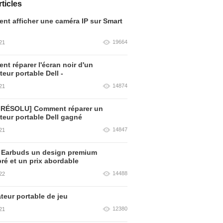
ticles
t afficher une caméra IP sur Smart
19664
21
t réparer l'écran noir d'un
teur portable Dell -
14874
21
 RÉSOLU] Comment réparer un
teur portable Dell gagné
14847
21
 Earbuds un design premium
bré et un prix abordable
14488
22
teur portable de jeu
12380
21