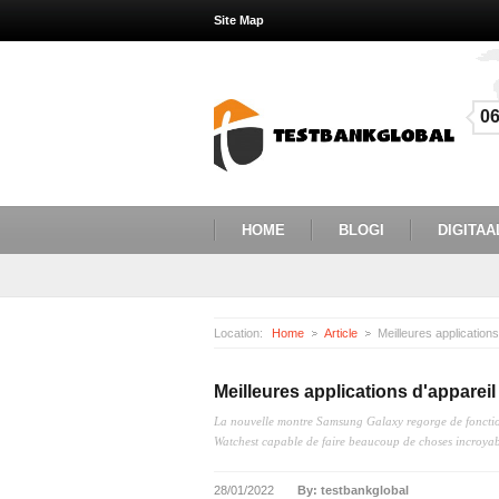
Site Map
0
HOME
BLOGI
DIGITAA
Location:
Home
Article
Meilleures applications d'appare
La nouvelle montre Samsung Galaxy regorge de fonction
Watchest capable de faire beaucoup de choses incroyab
28/01/2022
By: testbankglobal