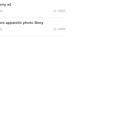
ony a1
10815
21
urs appareils photo Sony
10690
21