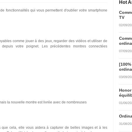
Hot Ar
 fonctionnalités qui vous permettent d'oublier votre smartphone
Commen
TV
02/09/20
Commen
yables comme jouer à des jeux, regarder des vidéos et utiliser de
ordina
es depuis votre poignet. Les précédentes montres connectées
07/09/20
[100%
ordina
03/09/20
Honor
équili
mais la nouvelle montre est livrée avec de nombreuses
01/06/20
Ordina
31/08/20
 que cela, elle vous aidera à capturer de belles images et à les