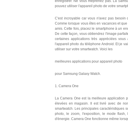
enregistrer. Ne vous méprenez pas. La Samsu
pouvez utiliser l'appareil photo de votre smart
C'est incroyable car vous n'avez pas besoin 
Comme lorsque vous êtes en vacances et que vo
amis. Cette fois, placez le smartphone à un en
De cette façon, vous obtiendrez l'image parfai
certaines applications très appréciées vous
l'appareil photo du téléphone Android. Et je v
utiliser sur votre smartwatch. Voici les
meilleures applications pour appareil photo
pour Samsung Galaxy Watch.
1. Camera One
La Camera One est la meilleure application p
élevées en magasin. Il est livré avec de nomb
smartwatch. Les principales caractéristiques so
photo, le zoom, l'exposition, le mode flash,
d'énergie. Camera One fonctionne même lorsque