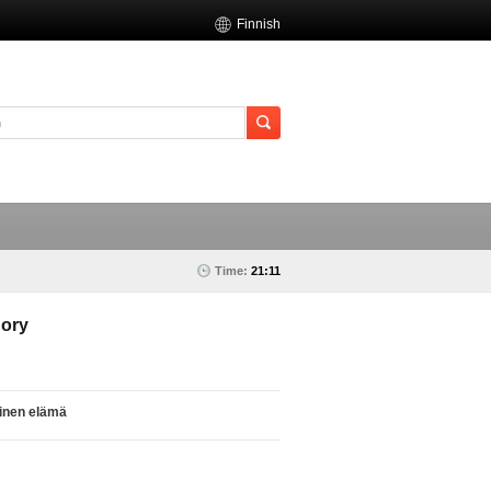
Finnish
Time:
21:11
ory
linen elämä