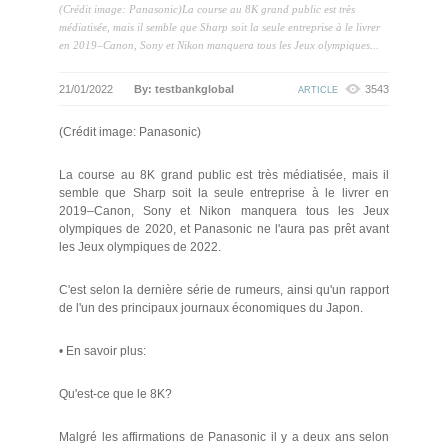
(Crédit image: Panasonic)La course au 8K grand public est très
médiatisée, mais il semble que Sharp soit la seule entreprise à le livrer
en 2019–Canon, Sony et Nikon manquera tous les Jeux olympiques...
21/01/2022
By: testbankglobal
3543
ARTICLE
(Crédit image: Panasonic)
La course au 8K grand public est très médiatisée, mais il
semble que Sharp soit la seule entreprise à le livrer en
2019–Canon, Sony et Nikon manquera tous les Jeux
olympiques de 2020, et Panasonic ne l'aura pas prêt avant
les Jeux olympiques de 2022.
C'est selon la dernière série de rumeurs, ainsi qu'un rapport
de l'un des principaux journaux économiques du Japon.
• En savoir plus:
Qu'est-ce que le 8K?
Malgré les affirmations de Panasonic il y a deux ans selon