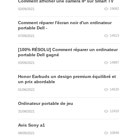
Comment afficher une caméra IP sur Smart TV
19682
02/09/2021
Comment réparer l'écran noir d'un ordinateur
portable Dell -
14913
07/09/2021
[100% RÉSOLU] Comment réparer un ordinateur
portable Dell gagné
14887
03/09/2021
Honor Earbuds un design premium équilibré et
un prix abordable
14520
01/06/2022
Ordinateur portable de jeu
12420
31/08/2021
Avis Sony a1
10849
08/09/2021