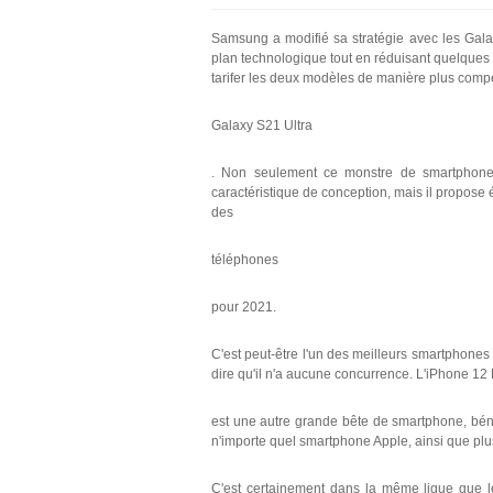
Samsung a modifié sa stratégie avec les Galax
plan technologique tout en réduisant quelques a
tarifer les deux modèles de manière plus compé
Galaxy S21 Ultra
. Non seulement ce monstre de smartphone
caractéristique de conception, mais il propose 
des
téléphones
pour 2021.
C'est peut-être l'un des meilleurs smartphones
dire qu'il n'a aucune concurrence. L'iPhone 12
est une autre grande bête de smartphone, bén
n'importe quel smartphone Apple, ainsi que plus
C'est certainement dans la même ligue que 