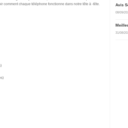
r voir comment chaque téléphone fonctionne dans notre tête à -tête.
Avis S
08/09/20
Meille
31/08/20
s)
es)