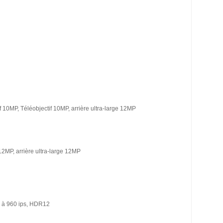
f 10MP, Téléobjectif 10MP, arrière ultra-large 12MP
 12MP, arrière ultra-large 12MP
p à 960 ips, HDR12