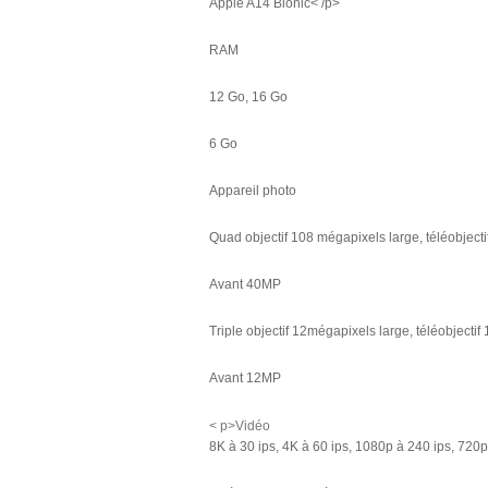
Apple A14 Bionic< /p>
RAM
12 Go, 16 Go
6 Go
Appareil photo
Quad objectif 108 mégapixels large, téléobjecti
Avant 40MP
Triple objectif 12mégapixels large, téléobjectif
Avant 12MP
< p>Vidéo
8K à 30 ips, 4K à 60 ips, 1080p à 240 ips, 720