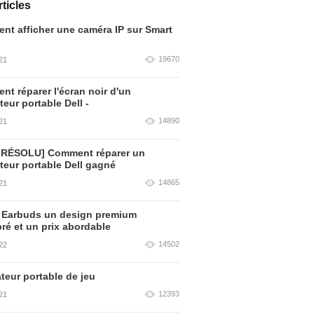
ticles
t afficher une caméra IP sur Smart
19670
21
t réparer l'écran noir d'un
teur portable Dell -
14890
21
 RÉSOLU] Comment réparer un
teur portable Dell gagné
14865
21
 Earbuds un design premium
bré et un prix abordable
14502
22
teur portable de jeu
12393
21