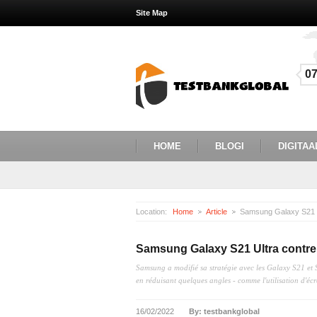
Site Map
0
HOME
BLOGI
DIGITAA
Location:
Home
Article
Samsung Galaxy S21 U
Samsung Galaxy S21 Ultra contre
Samsung a modifié sa stratégie avec les Galaxy S21 et S
en réduisant quelques angles - comme l'utilisation d'écra
16/02/2022
By: testbankglobal