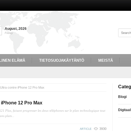
August
,
2026
7
Friday
LINEN ELÄMÄ
TIETOSUOJAKÄYTÄNTÖ
MEISTÄ
Categ
ltra contre iPhone 12 Pro Max
Blogi
 iPhone 12 Pro Max
Digitaa
21 Plus, faisant progresser les deux téléphones sur le plan technologique tout
ns plats...
3930
ARTICLE