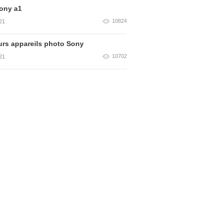
ony a1
10824
21
urs appareils photo Sony
10702
21