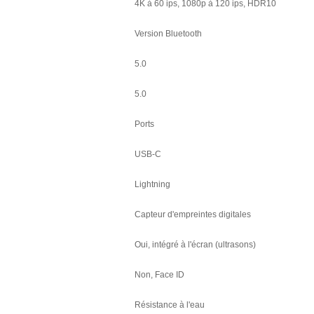
4K à 60 ips, 1080p à 120 ips, HDR10
Version Bluetooth
5.0
5.0
Ports
USB-C
Lightning
Capteur d'empreintes digitales
Oui, intégré à l'écran (ultrasons)
Non, Face ID
Résistance à l'eau