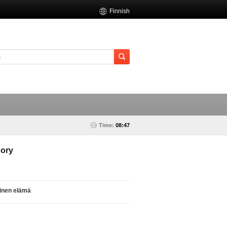
Finnish
Time:
08:47
ory
linen elämä