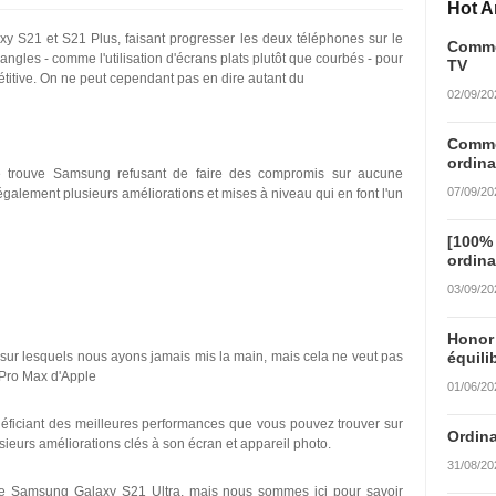
Hot Ar
y S21 et S21 Plus, faisant progresser les deux téléphones sur le
Commen
ngles - comme l'utilisation d'écrans plats plutôt que courbés - pour
TV
titive. On ne peut cependant pas en dire autant du
02/09/20
Commen
ordina
 trouve Samsung refusant de faire des compromis sur aucune
07/09/20
également plusieurs améliorations et mises à niveau qui en font l'un
[100%
ordina
03/09/20
Honor
 sur lesquels nous ayons jamais mis la main, mais cela ne veut pas
équili
 Pro Max d'Apple
01/06/20
éficiant des meilleures performances que vous pouvez trouver sur
Ordina
ieurs améliorations clés à son écran et appareil photo.
31/08/20
le Samsung Galaxy S21 Ultra, mais nous sommes ici pour savoir