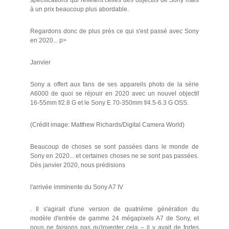
spécifications qui reflètent celles des objectifs de Sony mais
à un prix beaucoup plus abordable.
Regardons donc de plus près ce qui s'est passé avec Sony
en 2020... p>
Janvier
Sony a offert aux fans de ses appareils photo de la série
A6000 de quoi se réjouir en 2020 avec un nouvel objectif
16-55mm f/2.8 G et le Sony E 70-350mm f/4.5-6.3 G OSS.
(Crédit image: Matthew Richards/Digital Camera World)
Beaucoup de choses se sont passées dans le monde de
Sony en 2020... et certaines choses ne se sont pas passées.
Dès janvier 2020, nous prédisions
l'arrivée imminente du Sony A7 IV
. Il s'agirait d'une version de quatrième génération du
modèle d'entrée de gamme 24 mégapixels A7 de Sony, et
nous ne faisions pas qu'inventer cela – il y avait de fortes