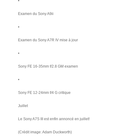
•
Examen du Sony A9ii
•
Examen du Sony A7R IV mise à jour
•
Sony FE 16-35mm f/2.8 GM examen
•
Sony FE 12-24mm f/4 G critique
Juillet
Le Sony A7S III est enfin annoncé en juillet!
(Crédit image: Adam Duckworth)