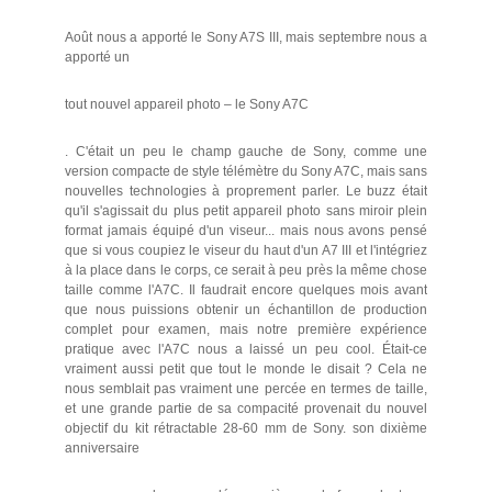
Août nous a apporté le Sony A7S III, mais septembre nous a
apporté un
tout nouvel appareil photo – le Sony A7C
. C'était un peu le champ gauche de Sony, comme une
version compacte de style télémètre du Sony A7C, mais sans
nouvelles technologies à proprement parler. Le buzz était
qu'il s'agissait du plus petit appareil photo sans miroir plein
format jamais équipé d'un viseur... mais nous avons pensé
que si vous coupiez le viseur du haut d'un A7 III et l'intégriez
à la place dans le corps, ce serait à peu près la même chose
taille comme l'A7C. Il faudrait encore quelques mois avant
que nous puissions obtenir un échantillon de production
complet pour examen, mais notre première expérience
pratique avec l'A7C nous a laissé un peu cool. Était-ce
vraiment aussi petit que tout le monde le disait ? Cela ne
nous semblait pas vraiment une percée en termes de taille,
et une grande partie de sa compacité provenait du nouvel
objectif du kit rétractable 28-60 mm de Sony. son dixième
anniversaire