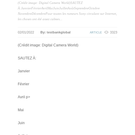
(Crédit image: Digital Camera World)SAUTEZ
À:JanvierFévrierAvrilMaiJuinJuilletAoûtSeptembreOctobre
NovembreDécembrePour toutes les rumeurs Sony circulant sur Internet,
les choses ont été assez calmes...
02/01/2022
By: testbankglobal
3323
ARTICLE
(Crédit image: Digital Camera World)
SAUTEZ À:
Janvier
Février
Avril p>
Mai
Juin