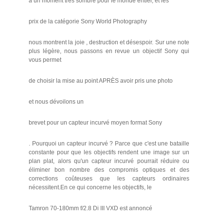
à un moment très sombre pour le monde entier, et les
prix de la catégorie Sony World Photography
nous montrent la joie , destruction et désespoir. Sur une note
plus légère, nous passons en revue un objectif Sony qui
vous permet
de choisir la mise au point APRÈS avoir pris une photo
et nous dévoilons un
brevet pour un capteur incurvé moyen format Sony
. Pourquoi un capteur incurvé ? Parce que c'est une bataille
constante pour que les objectifs rendent une image sur un
plan plat, alors qu'un capteur incurvé pourrait réduire ou
éliminer bon nombre des compromis optiques et des
corrections coûteuses que les capteurs ordinaires
nécessitent.En ce qui concerne les objectifs, le
Tamron 70-180mm f/2.8 Di III VXD est annoncé