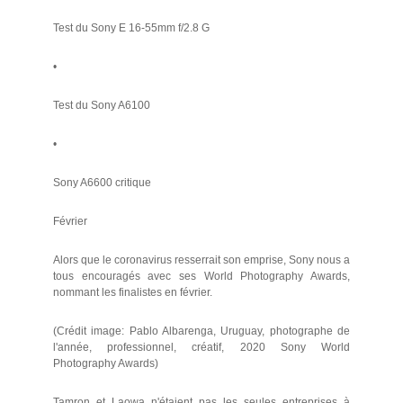
Test du Sony E 16-55mm f/2.8 G
•
Test du Sony A6100
•
Sony A6600 critique
Février
Alors que le coronavirus resserrait son emprise, Sony nous a
tous encouragés avec ses World Photography Awards,
nommant les finalistes en février.
(Crédit image: Pablo Albarenga, Uruguay, photographe de
l'année, professionnel, créatif, 2020 Sony World
Photography Awards)
Tamron et Laowa n'étaient pas les seules entreprises à