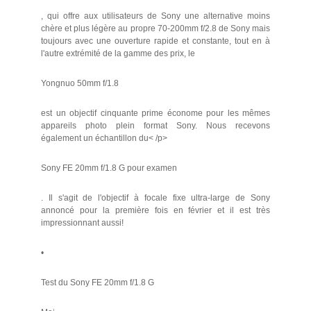
, qui offre aux utilisateurs de Sony une alternative moins
chère et plus légère au propre 70-200mm f/2.8 de Sony mais
toujours avec une ouverture rapide et constante, tout en à
l'autre extrémité de la gamme des prix, le
Yongnuo 50mm f/1.8
est un objectif cinquante prime économe pour les mêmes
appareils photo plein format Sony. Nous recevons
également un échantillon du< /p>
Sony FE 20mm f/1.8 G pour examen
. Il s'agit de l'objectif à focale fixe ultra-large de Sony
annoncé pour la première fois en février et il est très
impressionnant aussi!
•
Test du Sony FE 20mm f/1.8 G