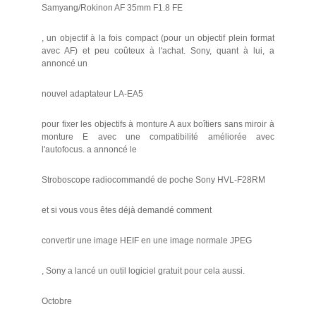
Samyang/Rokinon AF 35mm F1.8 FE
, un objectif à la fois compact (pour un objectif plein format
avec AF) et peu coûteux à l'achat. Sony, quant à lui, a
annoncé un
nouvel adaptateur LA-EA5
pour fixer les objectifs à monture A aux boîtiers sans miroir à
monture E avec une compatibilité améliorée avec
l'autofocus. a annoncé le
Stroboscope radiocommandé de poche Sony HVL-F28RM
et si vous vous êtes déjà demandé comment
convertir une image HEIF en une image normale JPEG
, Sony a lancé un outil logiciel gratuit pour cela aussi.
Octobre