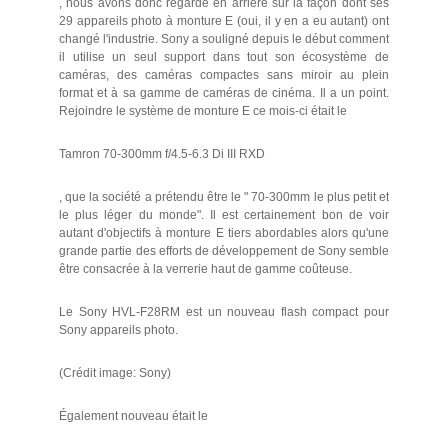
, nous avons donc regardé en arrière sur la façon dont ses
29 appareils photo à monture E (oui, il y en a eu autant) ont
changé l'industrie. Sony a souligné depuis le début comment
il utilise un seul support dans tout son écosystème de
caméras, des caméras compactes sans miroir au plein
format et à sa gamme de caméras de cinéma. Il a un point.
Rejoindre le système de monture E ce mois-ci était le
Tamron 70-300mm f/4.5-6.3 Di III RXD
, que la société a prétendu être le " 70-300mm le plus petit et
le plus léger du monde". Il est certainement bon de voir
autant d'objectifs à monture E tiers abordables alors qu'une
grande partie des efforts de développement de Sony semble
être consacrée à la verrerie haut de gamme coûteuse.
Le Sony HVL-F28RM est un nouveau flash compact pour
Sony appareils photo.
(Crédit image: Sony)
Également nouveau était le