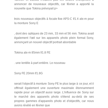
annoncer de nouveaux objectifs, car février a apporté la
nouvelle que Tokina prévoyait p>
trois nouveaux objectifs à focale fixe APS-C f/1.4 atx-m pour
la monture Sony E
, dont des optiques de 23 mm, 33 mm et 56 mm. Tokina avait
également l'œil sur les appareils photo plein format Sony,
annonçant un nouvel objectif portrait abordable
Tokina atx-m 85mm f/1.8 FE
. une lentille à part entière. Le nouveau
Sony FE 20mm f/1.8G
serait l'objectif à monture Sony FE le plus large à ce jour, et il
offrirait également une ouverture maximale étonnamment
rapide pour un objectif aussi large. L'influence de Sony sur
le marché des appareils photo s'étend au-delà de ses
propres gammes d'appareils photo et d'objectifs, car nous
avons révélé en février que