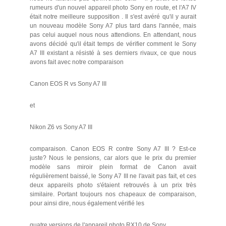
rumeurs d'un nouvel appareil photo Sony en route, et l'A7 IV
était notre meilleure supposition . Il s'est avéré qu'il y aurait
un nouveau modèle Sony A7 plus tard dans l'année, mais
pas celui auquel nous nous attendions. En attendant, nous
avons décidé qu'il était temps de vérifier comment le Sony
A7 III existant a résisté à ses derniers rivaux, ce que nous
avons fait avec notre comparaison
Canon EOS R vs Sony A7 III
et
Nikon Z6 vs Sony A7 III
comparaison. Canon EOS R contre Sony A7 III ? Est-ce
juste? Nous le pensions, car alors que le prix du premier
modèle sans miroir plein format de Canon avait
régulièrement baissé, le Sony A7 III ne l'avait pas fait, et ces
deux appareils photo s'étaient retrouvés à un prix très
similaire. Portant toujours nos chapeaux de comparaison,
pour ainsi dire, nous également vérifié les
quatre versions de l'appareil photo RX10 de Sony