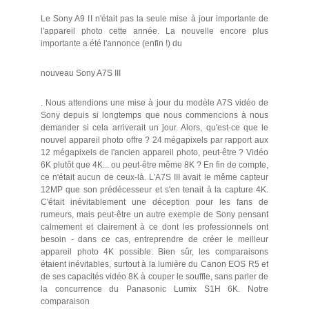
Le Sony A9 II n'était pas la seule mise à jour importante de
l'appareil photo cette année. La nouvelle encore plus
importante a été l'annonce (enfin !) du
nouveau Sony A7S III
. Nous attendions une mise à jour du modèle A7S vidéo de
Sony depuis si longtemps que nous commencions à nous
demander si cela arriverait un jour. Alors, qu'est-ce que le
nouvel appareil photo offre ? 24 mégapixels par rapport aux
12 mégapixels de l'ancien appareil photo, peut-être ? Vidéo
6K plutôt que 4K... ou peut-être même 8K ? En fin de compte,
ce n'était aucun de ceux-là. L'A7S III avait le même capteur
12MP que son prédécesseur et s'en tenait à la capture 4K.
C'était inévitablement une déception pour les fans de
rumeurs, mais peut-être un autre exemple de Sony pensant
calmement et clairement à ce dont les professionnels ont
besoin - dans ce cas, entreprendre de créer le meilleur
appareil photo 4K possible. Bien sûr, les comparaisons
étaient inévitables, surtout à la lumière du Canon EOS R5 et
de ses capacités vidéo 8K à couper le souffle, sans parler de
la concurrence du Panasonic Lumix S1H 6K. Notre
comparaison