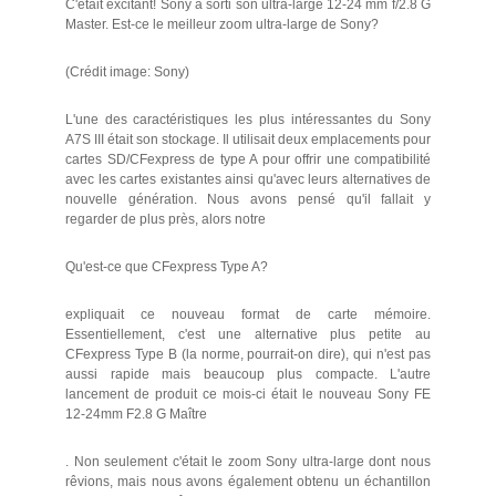
C'était excitant! Sony a sorti son ultra-large 12-24 mm f/2.8 G
Master. Est-ce le meilleur zoom ultra-large de Sony?
(Crédit image: Sony)
L'une des caractéristiques les plus intéressantes du Sony
A7S III était son stockage. Il utilisait deux emplacements pour
cartes SD/CFexpress de type A pour offrir une compatibilité
avec les cartes existantes ainsi qu'avec leurs alternatives de
nouvelle génération. Nous avons pensé qu'il fallait y
regarder de plus près, alors notre
Qu'est-ce que CFexpress Type A?
expliquait ce nouveau format de carte mémoire.
Essentiellement, c'est une alternative plus petite au
CFexpress Type B (la norme, pourrait-on dire), qui n'est pas
aussi rapide mais beaucoup plus compacte. L'autre
lancement de produit ce mois-ci était le nouveau Sony FE
12-24mm F2.8 G Maître
. Non seulement c'était le zoom Sony ultra-large dont nous
rêvions, mais nous avons également obtenu un échantillon