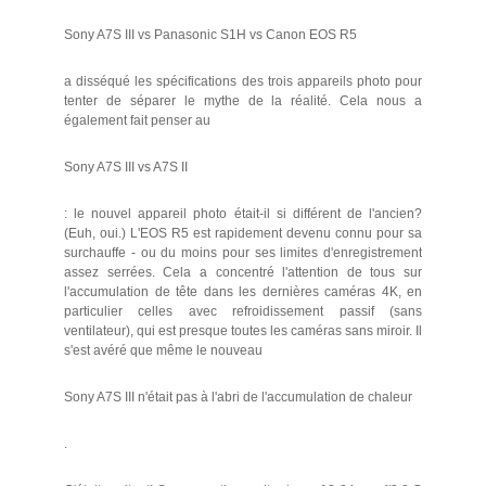
Sony A7S III vs Panasonic S1H vs Canon EOS R5
a disséqué les spécifications des trois appareils photo pour
tenter de séparer le mythe de la réalité. Cela nous a
également fait penser au
Sony A7S III vs A7S II
: le nouvel appareil photo était-il si différent de l'ancien?
(Euh, oui.) L'EOS R5 est rapidement devenu connu pour sa
surchauffe - ou du moins pour ses limites d'enregistrement
assez serrées. Cela a concentré l'attention de tous sur
l'accumulation de tête dans les dernières caméras 4K, en
particulier celles avec refroidissement passif (sans
ventilateur), qui est presque toutes les caméras sans miroir. Il
s'est avéré que même le nouveau
Sony A7S III n'était pas à l'abri de l'accumulation de chaleur
.