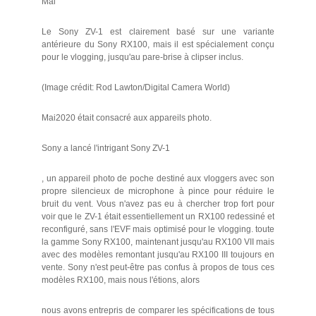
Mai
Le Sony ZV-1 est clairement basé sur une variante
antérieure du Sony RX100, mais il est spécialement conçu
pour le vlogging, jusqu'au pare-brise à clipser inclus.
(Image crédit: Rod Lawton/Digital Camera World)
Mai2020 était consacré aux appareils photo.
Sony a lancé l'intrigant Sony ZV-1
, un appareil photo de poche destiné aux vloggers avec son
propre silencieux de microphone à pince pour réduire le
bruit du vent. Vous n'avez pas eu à chercher trop fort pour
voir que le ZV-1 était essentiellement un RX100 redessiné et
reconfiguré, sans l'EVF mais optimisé pour le vlogging. toute
la gamme Sony RX100, maintenant jusqu'au RX100 VII mais
avec des modèles remontant jusqu'au RX100 III toujours en
vente. Sony n'est peut-être pas confus à propos de tous ces
modèles RX100, mais nous l'étions, alors
nous avons entrepris de comparer les spécifications de tous