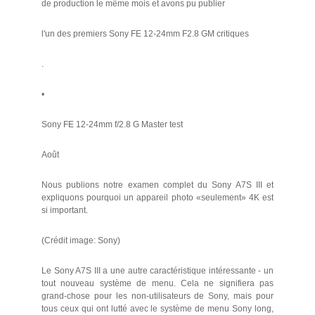
de production le même mois et avons pu publier
l'un des premiers Sony FE 12-24mm F2.8 GM critiques
.
•
Sony FE 12-24mm f/2.8 G Master test
Août
Nous publions notre examen complet du Sony A7S III et
expliquons pourquoi un appareil photo «seulement» 4K est
si important.
(Crédit image: Sony)
Le Sony A7S III a une autre caractéristique intéressante - un
tout nouveau système de menu. Cela ne signifiera pas
grand-chose pour les non-utilisateurs de Sony, mais pour
tous ceux qui ont lutté avec le système de menu Sony long,