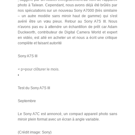
photo à Taïwan. Cependant, nous avons déjà été brûlés par
nos spéculations sur un nouveau Sony A7000 (très similaire
– un autre modèle sans miroir haut de gamme) qui s'est
avéré être un vœu pieux. Retour au Sony A7S III. Nous
n'avons pas eu à attendre un échantillon de prêt car Adam
Duckworth, contributeur de Digital Camera World et expert
en vidéo, est allé en acheter un et nous a écrit une critique
complète et faisant autorité
Sony A7S III
< p>pour clôturer le mois.
•
Test du Sony A7S III
Septembre
Le Sony A7C est annoncé, un compact appareil photo sans
miroir plein format avec un écran à angle variable.
(Crédit image: Sony)