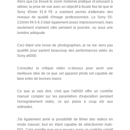
Alors que j'ai trouvé le zoom motorisé pratique et amusant à
utiliser, la prise de vue avec un objectif à focale fixe tel que le
Sony 85mm f/1.8 FE a vraiment permis d'atteindre des
niveaux de qualité d'image professionnels. Le Sony 55-
210mm f/4.5-6.3 était également assez impressionnant, mais
seulement vraiment utile pendant la journée, ou sous une
lumière adéquate.
Ceci étant une revue de photographies, je ne me sens pas
qualifié pour parlent beaucoup des performances vidéo du
Sony a6000.
Consultez la critique vidéo ci-dessus pour avoir une
meilleure idée de ce que cet appareil photo est capable de
faire entre de bonnes mains:
Ce que je vais dire, c'est que l'a6000 offre un contrôle
manuel complet sur les paramètres d'exposition pendant
l'enregistrement vidéo, ce qui plaira à coup sûr aux
vidéastes.
J'ai également aimé la possibilité de filmer des vidéos en
mode manuel, tout en étant capable de sélectionner Auto-
ISO . Cela signifie que vous pouvez avoir un contrôle créatif