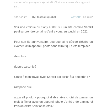
anniversaire, pourquoi ai-je décidé d'écrire un examen d'un appareil
ph...
13/01/2022
By: testbankglobal
3632
ARTICLE
Voir une critique du Sony a6000 sur un site comme Shotkit
peut surprendre certains d'entre vous, surtout ici en 2021.
Pour son 5e anniversaire, pourquoi ai-je décidé d'écrire un
examen d'un appareil photo sans miroir qui a été remplacé
deux fois
depuis sa sortie?
Grâce à mon travail avec Shotkit, j'ai accès à à peu près p>
n'importe quel
appareil photo – pourquoi diable ai-je choisi de passer un
mois à filmer avec un appareil photo d'entrée de gamme et
trois objectifs Sony obsolètes?!