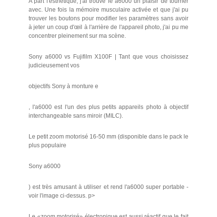
A part l'esthétique, j'ai trouvé le a6000 un plaisir de tourner
avec. Une fois la mémoire musculaire activée et que j'ai pu
trouver les boutons pour modifier les paramètres sans avoir
à jeter un coup d'œil à l'arrière de l'appareil photo, j'ai pu me
concentrer pleinement sur ma scène.
Sony a6000 vs Fujifilm X100F | Tant que vous choisissez
judicieusement vos
objectifs Sony à monture e
, l'a6000 est l'un des plus petits appareils photo à objectif
interchangeable sans miroir (MILC).
Le petit zoom motorisé 16-50 mm (disponible dans le pack le
plus populaire
Sony a6000
) est très amusant à utiliser et rend l'a6000 super portable -
voir l'image ci-dessus. p>
Le «zoom motorisé» électronique est aussi réactif que le fait