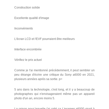
Construction solide
Excellente qualité d'image
Inconvénients
L'écran LCD et l'EVF pourraient être meilleurs
Interface encombrée
Vérifiez le prix actuel
Comme je l'ai mentionné précédemment, il peut sembler un
peu étrange d'écrire une critique du Sony a6000 en 2021,
plusieurs années après sa sortie. p>
5 ans dans la technologie, c'est long, et il y a beaucoup de
photographes qui n'envisageraient même pas un appareil
photo d'un an, encore moins 5.
La raison pour laquelle j'ai créé ça L'examen a6000 visait à