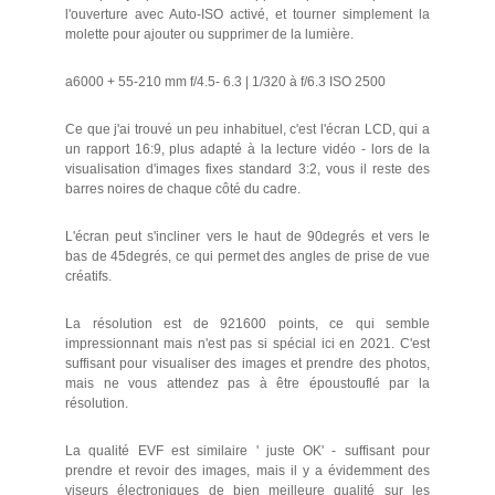
l'ouverture avec Auto-ISO activé, et tourner simplement la
molette pour ajouter ou supprimer de la lumière.
a6000 + 55-210 mm f/4.5- 6.3 | 1/320 à f/6.3 ISO 2500
Ce que j'ai trouvé un peu inhabituel, c'est l'écran LCD, qui a
un rapport 16:9, plus adapté à la lecture vidéo - lors de la
visualisation d'images fixes standard 3:2, vous il reste des
barres noires de chaque côté du cadre.
L'écran peut s'incliner vers le haut de 90degrés et vers le
bas de 45degrés, ce qui permet des angles de prise de vue
créatifs.
La résolution est de 921600 points, ce qui semble
impressionnant mais n'est pas si spécial ici en 2021. C'est
suffisant pour visualiser des images et prendre des photos,
mais ne vous attendez pas à être époustouflé par la
résolution.
La qualité EVF est similaire ' juste OK' - suffisant pour
prendre et revoir des images, mais il y a évidemment des
viseurs électroniques de bien meilleure qualité sur les