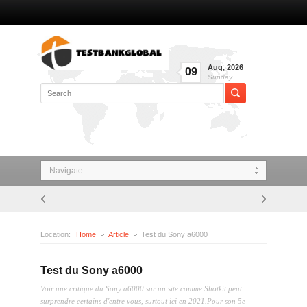
Aug
,
2026
09
Sunday
Navigate...
Location:
Home
Article
Test du Sony a6000
Test du Sony a6000
Voir une critique du Sony a6000 sur un site comme Shotkit peut
surprendre certains d'entre vous, surtout ici en 2021.Pour son 5e