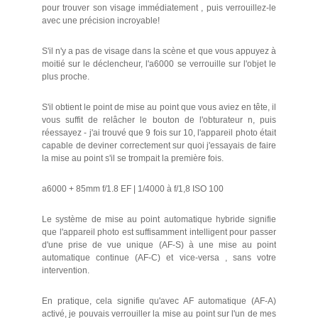
pour trouver son visage immédiatement , puis verrouillez-le
avec une précision incroyable!
S'il n'y a pas de visage dans la scène et que vous appuyez à
moitié sur le déclencheur, l'a6000 se verrouille sur l'objet le
plus proche.
S'il obtient le point de mise au point que vous aviez en tête, il
vous suffit de relâcher le bouton de l'obturateur n, puis
réessayez - j'ai trouvé que 9 fois sur 10, l'appareil photo était
capable de deviner correctement sur quoi j'essayais de faire
la mise au point s'il se trompait la première fois.
a6000 + 85mm f/1.8 EF | 1/4000 à f/1,8 ISO 100
Le système de mise au point automatique hybride signifie
que l'appareil photo est suffisamment intelligent pour passer
d'une prise de vue unique (AF-S) à une mise au point
automatique continue (AF-C) et vice-versa , sans votre
intervention.
En pratique, cela signifie qu'avec AF automatique (AF-A)
activé, je pouvais verrouiller la mise au point sur l'un de mes