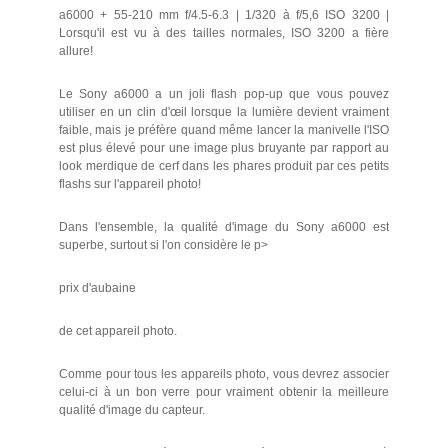
a6000 + 55-210 mm f/4.5-6.3 | 1/320 à f/5,6 ISO 3200 |
Lorsqu'il est vu à des tailles normales, ISO 3200 a fière
allure!
Le Sony a6000 a un joli flash pop-up que vous pouvez
utiliser en un clin d'œil lorsque la lumière devient vraiment
faible, mais je préfère quand même lancer la manivelle l'ISO
est plus élevé pour une image plus bruyante par rapport au
look merdique de cerf dans les phares produit par ces petits
flashs sur l'appareil photo!
Dans l'ensemble, la qualité d'image du Sony a6000 est
superbe, surtout si l'on considère le p>
prix d'aubaine
de cet appareil photo.
Comme pour tous les appareils photo, vous devrez associer
celui-ci à un bon verre pour vraiment obtenir la meilleure
qualité d'image du capteur.