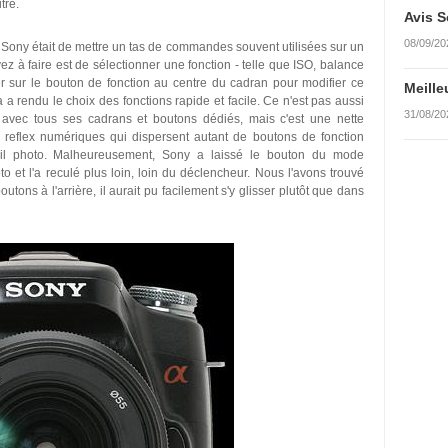
tre.
Avis S
08/09/20
 Sony était de mettre un tas de commandes souvent utilisées sur un
z à faire est de sélectionner une fonction - telle que ISO, balance
 sur le bouton de fonction au centre du cadran pour modifier ce
Meille
a a rendu le choix des fonctions rapide et facile. Ce n'est pas aussi
31/08/20
, avec tous ses cadrans et boutons dédiés, mais c'est une nette
 reflex numériques qui dispersent autant de boutons de fonction
reil photo. Malheureusement, Sony a laissé le bouton du mode
o et l'a reculé plus loin, loin du déclencheur. Nous l'avons trouvé
outons à l'arrière, il aurait pu facilement s'y glisser plutôt que dans