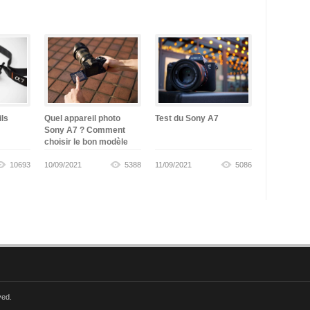
ils
Quel appareil photo
Test du Sony A7
Sony A7 ? Comment
choisir le bon modèle
10693
10/09/2021
5388
11/09/2021
5086
ved.