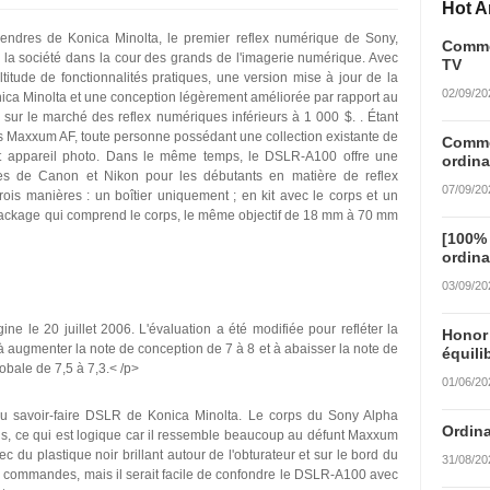
Hot Ar
endres de Konica Minolta, le premier reflex numérique de Sony,
Commen
a société dans la cour des grands de l'imagerie numérique. Avec
TV
tude de fonctionnalités pratiques, une version mise à jour de la
02/09/20
ica Minolta et une conception légèrement améliorée par rapport au
ur le marché des reflex numériques inférieurs à 1 000 $. . Étant
fs Maxxum AF, toute personne possédant une collection existante de
Commen
e cet appareil photo. Dans le même temps, le DSLR-A100 offre une
ordina
elles de Canon et Nikon pour les débutants en matière de reflex
07/09/20
s manières : un boîtier uniquement ; en kit avec le corps et un
package qui comprend le corps, le même objectif de 18 mm à 70 mm
[100%
ordina
03/09/20
gine le 20 juillet 2006. L'évaluation a été modifiée pour refléter la
Honor
 augmenter la note de conception de 7 à 8 et à abaisser la note de
équili
obale de 7,5 à 7,3.< /p>
01/06/20
 du savoir-faire DSLR de Konica Minolta. Le corps du Sony Alpha
Ordina
s, ce qui est logique car il ressemble beaucoup au défunt Maxxum
c du plastique noir brillant autour de l'obturateur et sur le bord du
31/08/20
s commandes, mais il serait facile de confondre le DSLR-A100 avec