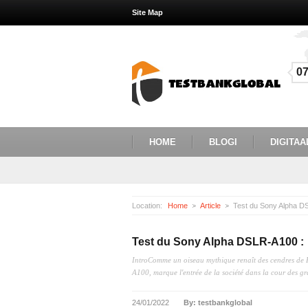
Site Map
0
HOME
BLOGI
DIGITAA
Location:
Home
Article
Test du Sony Alpha D
Test du Sony Alpha DSLR-A100 :
IntroComme un oiseau mythique renaît des cendres de 
A100, marque l'entrée de la société dans la cour des gr
24/01/2022
By: testbankglobal