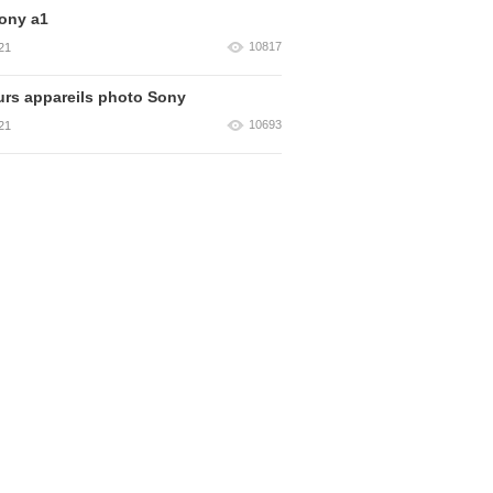
ony a1
10817
21
urs appareils photo Sony
10693
21