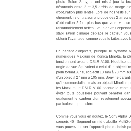
photo. Selon Sony, ils ont mis à jour la t
désormais entre 2 et 3,5 arrêts de marge d'
d'obturation plus lentes. Lors de nos tests sur
étirement, ils ont raison à propos des 2 arrêts
d'obturation 2 fois plus bas que votre vitess
raisonnablement nettes - vous devrez cependan
stabilisation d'image déplace le capteur, vo
obtenir l'avantage, comme vous le faites avec l
En parlant d'objectifs, puisque le système 
numériques Maxxum de Konica Minolta, la plup
fonctionnent avec le DSLR-A100. N'oubliez pas
angle de vue équivalent à celui d'un objectif a
plein format. Ainsi, l'objectif 18 mm à 70 mm, f/
d'un objectif 27 mm à 105 mm. Sony ne garantit 
qu'il commercialise, mais un objectif Minolta q
les Maxxum, le DSLR-A100 secoue le capteur 
éviter toute poussière pouvant pénétrer dan
également le capteur d'un revêtement spécial po
particules de poussière.
Comme vous vous en doutez, le Sony Alpha D
compris 40- Segment en nid d'abeille MultiSeg
vous pouvez laisser l'appareil photo choisir 