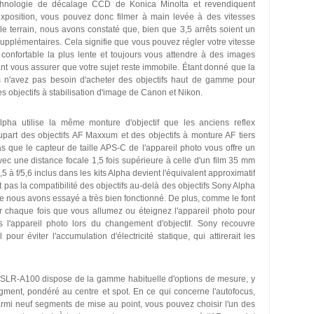
echnologie de décalage CCD de Konica Minolta et revendiquent
exposition, vous pouvez donc filmer à main levée à des vitesses
 le terrain, nous avons constaté que, bien que 3,5 arrêts soient un
 supplémentaires. Cela signifie que vous pouvez régler votre vitesse
e confortable la plus lente et toujours vous attendre à des images
t vous assurer que votre sujet reste immobile. Étant donné que la
us n'avez pas besoin d'acheter des objectifs haut de gamme pour
es objectifs à stabilisation d'image de Canon et Nikon.
Alpha utilise la même monture d'objectif que les anciens reflex
art des objectifs AF Maxxum et des objectifs à monture AF tiers
 que le capteur de taille APS-C de l'appareil photo vous offre un
vec une distance focale 1,5 fois supérieure à celle d'un film 35 mm
3,5 à f/5,6 inclus dans les kits Alpha devient l'équivalent approximatif
pas la compatibilité des objectifs au-delà des objectifs Sony Alpha
ue nous avons essayé a très bien fonctionné. De plus, comme le font
chaque fois que vous allumez ou éteignez l'appareil photo pour
s l'appareil photo lors du changement d'objectif. Sony recouvre
ur éviter l'accumulation d'électricité statique, qui attirerait les
SLR-A100 dispose de la gamme habituelle d'options de mesure, y
ment, pondéré au centre et spot. En ce qui concerne l'autofocus,
parmi neuf segments de mise au point, vous pouvez choisir l'un des