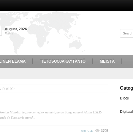
August
,
2026
7
Friday
LINEN ELÄMÄ
TIETOSUOJAKÄYTÄNTÖ
MEISTÄ
Categ
SLR-A100 :
Blogi
Digitaa
Konica Minolta, le premier reflex numérique de Sony, nommé Alpha DSLR-
ands de l'imagerie numé...
3705
ARTICLE