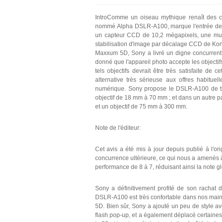
IntroComme un oiseau mythique renaît des c
nommé Alpha DSLR-A100, marque l'entrée de l
un capteur CCD de 10,2 mégapixels, une multi
stabilisation d'image par décalage CCD de Kon
Maxxum 5D, Sony a livré un digne concurrent s
donné que l'appareil photo accepte les objecti
tels objectifs devrait être très satisfaite d
alternative très sérieuse aux offres habitu
numérique. Sony propose le DSLR-A100 de troi
objectif de 18 mm à 70 mm ; et dans un autre 
et un objectif de 75 mm à 300 mm.
Note de l'éditeur:
Cet avis a été mis à jour depuis publié à l'ori
concurrence ultérieure, ce qui nous a amenés à
performance de 8 à 7, réduisant ainsi la note gl
Sony a définitivement profité de son rachat
DSLR-A100 est très confortable dans nos main
5D. Bien sûr, Sony a ajouté un peu de style ave
flash pop-up, et a également déplacé certaine