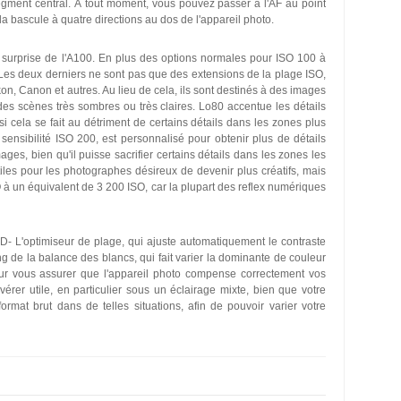
 segment central. À tout moment, vous pouvez passer à l'AF au point
la bascule à quatre directions au dos de l'appareil photo.
de surprise de l'A100. En plus des options normales pour ISO 100 à
 Les deux derniers ne sont pas que des extensions de la plage ISO,
, Canon et autres. Au lieu de cela, ils sont destinés à des images
 des scènes très sombres ou très claires. Lo80 accentue les détails
 cela se fait au détriment de certains détails dans les zones plus
 sensibilité ISO 200, est personnalisé pour obtenir plus de détails
ges, bien qu'il puisse sacrifier certains détails dans les zones les
es pour les photographes désireux de devenir plus créatifs, mais
à un équivalent de 3 200 ISO, car la plupart des reflex numériques
t D- L'optimiseur de plage, qui ajuste automatiquement le contraste
ing de la balance des blancs, qui fait varier la dominante de couleur
pour vous assurer que l'appareil photo compense correctement vos
vérer utile, en particulier sous un éclairage mixte, bien que votre
ormat brut dans de telles situations, afin de pouvoir varier votre