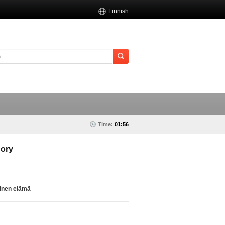
Finnish
Time:
01:56
ory
linen elämä