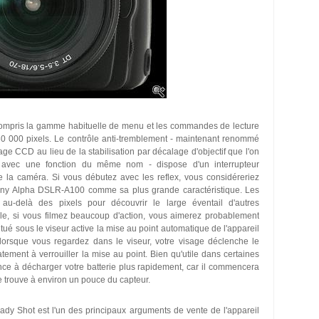
compris la gamme habituelle de menu et les commandes de lecture
30 000 pixels. Le contrôle anti-tremblement - maintenant renommé
ge CCD au lieu de la stabilisation par décalage d'objectif que l'on
y avec une fonction du même nom - dispose d'un interrupteur
 la caméra. Si vous débutez avec les reflex, vous considéreriez
ny Alpha DSLR-A100 comme sa plus grande caractéristique. Les
 au-delà des pixels pour découvrir le large éventail d'autres
ple, si vous filmez beaucoup d'action, vous aimerez probablement
tué sous le viseur active la mise au point automatique de l'appareil
 lorsque vous regardez dans le viseur, votre visage déclenche le
ement à verrouiller la mise au point. Bien qu'utile dans certaines
ance à décharger votre batterie plus rapidement, car il commencera
se trouve à environ un pouce du capteur.
eady Shot est l'un des principaux arguments de vente de l'appareil