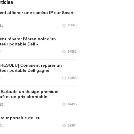
ticles
t afficher une caméra IP sur Smart
19665
21
t réparer l'écran noir d'un
teur portable Dell -
14882
21
 RÉSOLU] Comment réparer un
teur portable Dell gagné
14856
21
 Earbuds un design premium
bré et un prix abordable
14495
22
teur portable de jeu
12384
21