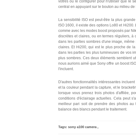
vôtres ou le configurer pour n'utiliser que le
central en appuyant sur le bouton au milieu de 
La sensibilité ISO est peut-être la plus gran
ISO 1600, il existe des options Lo80 et Hi200.
comme avec les modes boost proposés par Nikon
discrètes et claires, ou en termes réguliers, à
dans les parties sombres d'une image, même si
claires. Et Hi200, qui est le plus proche de la
dans les parties les plus lumineuses de vos ima
plus sombres. Ces deux éléments semblent util
nous aurions aimé que Sony offre un boost ISO 
l'incluent.
D'autres fonctionnalités intéressantes incluen
et la couleur pendant la capture, et le bracket
lorsque vous prenez trois photos d'affilée, 
conditions d'éclairage actuelles. Cela peut s'a
meilleur pari soit de prendre des photos au f
balance des blancs pendant le traitement.
Tags:
sony a100 camera
,