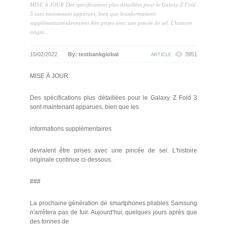
MISE À JOUR:Des spécifications plus détaillées pour le Galaxy Z Fold
3 sont maintenant apparues, bien que lesinformations
supplémentairesdevraient être prises avec une pincée de sel. L'histoire
origin...
15/02/2022
By: testbankglobal
3951
ARTICLE
MISE À JOUR:
Des spécifications plus détaillées pour le Galaxy Z Fold 3
sont maintenant apparues, bien que les
informations supplémentaires
devraient être prises avec une pincée de sel. L'histoire
originale continue ci-dessous.
###
La prochaine génération de smartphones pliables Samsung
n'arrêtera pas de fuir. Aujourd'hui, quelques jours après que
des tonnes de