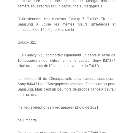
de couverture offrirait une résolution de 10mégapixels et la
caméra sous l'écran est un capteur de 16mégapixels.
D'où viennent ces caméras Galaxy Z Fold3? Eh bien,
Samsung a utilisé les mêmes tireurs ultra-larges et
principaux de 12 mégapixels sur le
Galaxy S21
. Le Galaxy S21 comportait également un capteur selfie de
10mégapixels, qui utilise le même capteur Sony IMX374
situé au-dessus de l'écran de couverture du Fold 3.
Le téléobjectif de 12mégapixels et la caméra sous-écran
Sony IMX471 de 16mégapixels semblent être nouveau pour
Samsung. Mais c'est un peu hors de propos car cela devrait
être l'un des
meilleurs téléphones avec appareil photo de 2021
peu importe.
Jeu de puces et stockage Samsung Galaxy Z Fold 3 p>