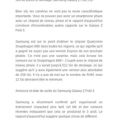
Bien sûr, les caméras ne sont pas la seule caractéristique
importante. Vous ne pouvez pas avoir un smartphone phare
avec un chipset de niveau phare et le rapport d'aujourd'hui
corrobore d'innombrables autres rapports sur le Galaxy Z
Fold 3.
Samsung est sur le point d'utiliser le chipset Qualcomm
Snapdragon 888 dans toutes les régions, ce qui signifie qu'il
a gagné ne soyez pas une version Exynos de son prochain
pliable. Ce n'est pas une surprise, mais cela écrase les
rumeurs sur le Snapdragon 888+. Couplé avec le chipset de
niveau phare, il y aurait jusqu'à 512 Go de stockage, ce qui
suggère qu'il y aura également une version plus abordable
de 256 Go. Il n'y a pas de mot sur le nombre de RAM, mais
12 Go devraient être le minimum.
Annonce et date de sortie du Samsung Galaxy Z Fold 3
Samsung a récemment confirmé qu'il organiserait un
événement Unpacked plus tard cet été et des rumeurs
récentes indiquaient que cela se produirait le 3 août. Le
rapport d'aujourd'hui suggère quelque chose de différent.