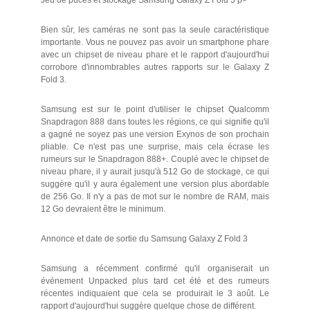
Bien sûr, les caméras ne sont pas la seule caractéristique
importante. Vous ne pouvez pas avoir un smartphone phare
avec un chipset de niveau phare et le rapport d'aujourd'hui
corrobore d'innombrables autres rapports sur le Galaxy Z
Fold 3.
Samsung est sur le point d'utiliser le chipset Qualcomm
Snapdragon 888 dans toutes les régions, ce qui signifie qu'il
a gagné ne soyez pas une version Exynos de son prochain
pliable. Ce n'est pas une surprise, mais cela écrase les
rumeurs sur le Snapdragon 888+. Couplé avec le chipset de
niveau phare, il y aurait jusqu'à 512 Go de stockage, ce qui
suggère qu'il y aura également une version plus abordable
de 256 Go. Il n'y a pas de mot sur le nombre de RAM, mais
12 Go devraient être le minimum.
Annonce et date de sortie du Samsung Galaxy Z Fold 3
Samsung a récemment confirmé qu'il organiserait un
événement Unpacked plus tard cet été et des rumeurs
récentes indiquaient que cela se produirait le 3 août. Le
rapport d'aujourd'hui suggère quelque chose de différent.