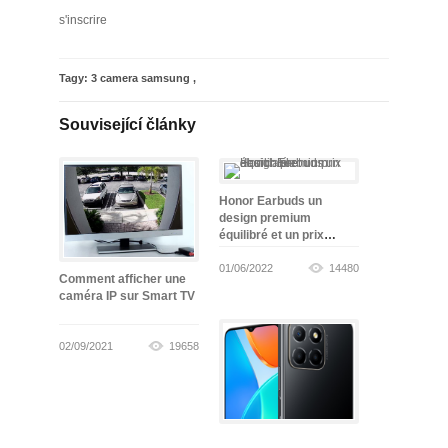
s'inscrire
Tagy:
3 camera samsung
,
Související články
Honor Earbuds un
design premium
équilibré et un prix
abordable
01/06/2022
14480
Comment afficher une
caméra IP sur Smart TV
02/09/2021
19658