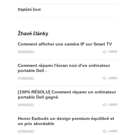
Digitální život
Žhavé články
Comment afficher une caméra IP sur Smart TV
19658
02/09/2021
Comment réparer l'écran noir d'un ordinateur
portable Dell -
14866
07/09/2021
[100% RÉSOLU] Comment réparer un ordinateur
portable Dell gagné
14840
03/09/2021
Honor Earbuds un design premium équilibré et
un prix abordable
14480
01/06/2022