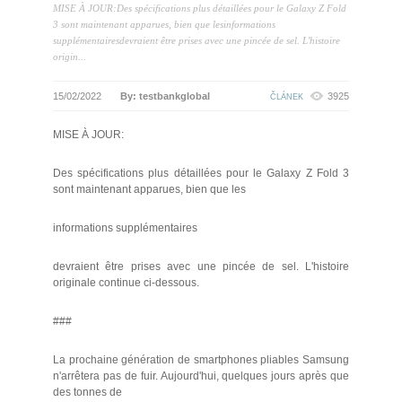
MISE À JOUR:Des spécifications plus détaillées pour le Galaxy Z Fold
3 sont maintenant apparues, bien que lesinformations
supplémentairesdevraient être prises avec une pincée de sel. L'histoire
origin...
15/02/2022
By: testbankglobal
3925
ČLÁNEK
MISE À JOUR:
Des spécifications plus détaillées pour le Galaxy Z Fold 3
sont maintenant apparues, bien que les
informations supplémentaires
devraient être prises avec une pincée de sel. L'histoire
originale continue ci-dessous.
###
La prochaine génération de smartphones pliables Samsung
n'arrêtera pas de fuir. Aujourd'hui, quelques jours après que
des tonnes de