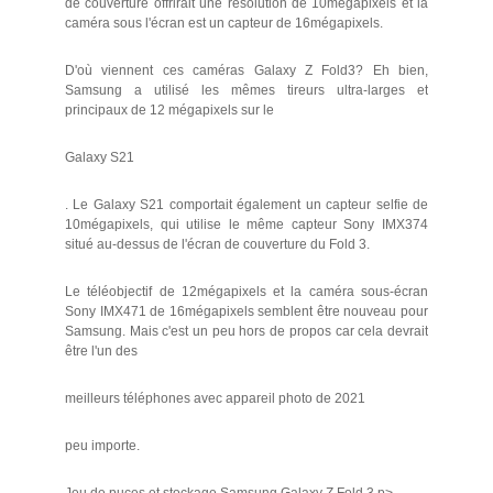
de couverture offrirait une résolution de 10mégapixels et la
caméra sous l'écran est un capteur de 16mégapixels.
D'où viennent ces caméras Galaxy Z Fold3? Eh bien,
Samsung a utilisé les mêmes tireurs ultra-larges et
principaux de 12 mégapixels sur le
Galaxy S21
. Le Galaxy S21 comportait également un capteur selfie de
10mégapixels, qui utilise le même capteur Sony IMX374
situé au-dessus de l'écran de couverture du Fold 3.
Le téléobjectif de 12mégapixels et la caméra sous-écran
Sony IMX471 de 16mégapixels semblent être nouveau pour
Samsung. Mais c'est un peu hors de propos car cela devrait
être l'un des
meilleurs téléphones avec appareil photo de 2021
peu importe.
Jeu de puces et stockage Samsung Galaxy Z Fold 3 p>