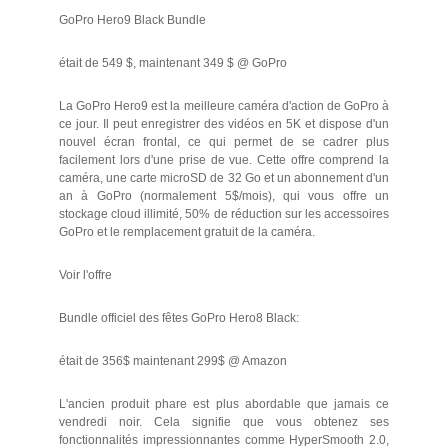
GoPro Hero9 Black Bundle
était de 549 $, maintenant 349 $ @ GoPro
La GoPro Hero9 est la meilleure caméra d'action de GoPro à
ce jour. Il peut enregistrer des vidéos en 5K et dispose d'un
nouvel écran frontal, ce qui permet de se cadrer plus
facilement lors d'une prise de vue. Cette offre comprend la
caméra, une carte microSD de 32 Go et un abonnement d'un
an à GoPro (normalement 5$/mois), qui vous offre un
stockage cloud illimité, 50% de réduction sur les accessoires
GoPro et le remplacement gratuit de la caméra.
Voir l'offre
Bundle officiel des fêtes GoPro Hero8 Black:
était de 356$ maintenant 299$ @ Amazon
L'ancien produit phare est plus abordable que jamais ce
vendredi noir. Cela signifie que vous obtenez ses
fonctionnalités impressionnantes comme HyperSmooth 2.0,