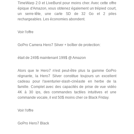
TimeWarp 2.0 et LiveBurst pour moins cher. Avec cette offre
épique d'Amazon, vous obtenez également un trépied court,
un serre-tête, une carte SD de 32 Go et 2 piles
rechargeables. Les économies abondent.
Voir l'offre
GoPro Camera Hero7 Silver + boîtier de protection:
était de 249$ maintenant 199$ @ Amazon
Alors que le Hero7 n'est peut-être plus la gamme GoPro
régnante, la Hero7 Silver constitue toujours un excellent
cadeau pour l'aventurier-slash-cinéaste en herbe de la
famille. Complet avec des capacités de prise de vue vidéo
4K à 30 ips, des commandes tactiles intuitives et une
commande vocale, il est 50$ moins cher ce Black Friday.
Voir l'offre
GoPro Hero7 Black