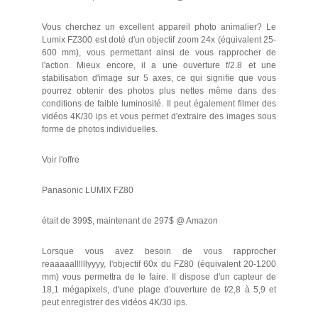
Vous cherchez un excellent appareil photo animalier? Le
Lumix FZ300 est doté d'un objectif zoom 24x (équivalent 25-
600 mm), vous permettant ainsi de vous rapprocher de
l'action. Mieux encore, il a une ouverture f/2.8 et une
stabilisation d'image sur 5 axes, ce qui signifie que vous
pourrez obtenir des photos plus nettes même dans des
conditions de faible luminosité. Il peut également filmer des
vidéos 4K/30 ips et vous permet d'extraire des images sous
forme de photos individuelles.
Voir l'offre
Panasonic LUMIX FZ80
était de 399$, maintenant de 297$ @ Amazon
Lorsque vous avez besoin de vous rapprocher
reaaaaallllllyyyy, l'objectif 60x du FZ80 (équivalent 20-1200
mm) vous permettra de le faire. Il dispose d'un capteur de
18,1 mégapixels, d'une plage d'ouverture de f/2,8 à 5,9 et
peut enregistrer des vidéos 4K/30 ips.