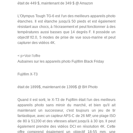
était de 449 $, maintenant de 349 $ @ Amazon
L'Olympus Tough TG-6 est l'un des meilleurs appareils photo
étanches. Il est étanche jusqu'à 50 pieds et est également
résistant aux chocs, à l'écrasement et peut fonctionner à des
températures aussi basses que 14 degrés F. Il possède un
objectif f/2.0, 5 modes de prise de vue sous-marine et peut
capturer des vidéos 4K.
< p>Voir l'offre
Aubaines sur les appareils photo Fujifilm Black Friday
Fujifilm X-T3
était de 1899$, maintenant de 1399$ @ BH Photo
Quand il est sorti, le X-T3 de Fujifilm était l'un des meilleurs
appareils photo sans miroir du marché, et bien qu'il ait
maintenant un successeur, c'est toujours un jeu de tir
fantastique, avec un capteur APS-C de 26 MP, une plage ISO
de 80 à 51200 et des vitesses allant jusqu'à à 30 ips. Il peut
également prendre des vidéos DCI en résolution 4K. Cette
offre comprend également un objectif 18-55 mm, une