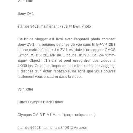
Voir l'offre
Sony ZV-1
était de 946$, maintenant 796$ @ B&H Photo
Ce kit de vlogger est livré avec l'appareil photo compact
Sony ZV-1 , la poignée de prise de vue sans fil GP-VPT2BT
et une carte mémoire. Le ZV-1 est doté d'un capteur CMOS
Exmor RS BSI 20,1MP de 1 pouce, d'un ZEISS 24-70mm-
Equiv. Objectif f/1.8-2.8 et peut enregistrer des vidéos à
4K/30 ips. Ce qui est important pour l'ensemble de vlogging,
il dispose d'un écran rabattable, de sorte que vous pouvez
facilement vous encadrer dans la vidéo.
Voir l'offre
Offres Olympus Black Friday
Olympus OM-D E-M1 Mark II (corps uniquement):
était de 1699$ maintenant 849$ @ Amazon