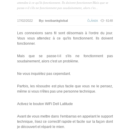
attendez à ce qu'ils fonctionnent. Ils doivent fonctionner.Mais que se
passe-t-il s'ils ne fonctionnent pas soudainement, alors c'es...
17/02/2022
By: testbankglobal
6148
ČLÁNEK
Les connexions sans fil sont désormais à l'ordre du jour.
Vous vous attendez à ce qu'ils fonctionnent. Ils doivent
fonctionner.
Mais que se passe-t-il s'ils ne fonctionnent pas
soudainement, alors c'est un problème.
Ne vous inquiétez pas cependant.
Parfois, les résoudre est plus facile que vous ne le pensez,
même si vous n'êtes pas une personne technique.
Activez le bouton WiFi Dell Latitude
Avant de vous mettre dans l'embarras en appelant le support
technique, lisez ce correctif rapide et facile sur la façon dont
je découvert et réparé le mien.