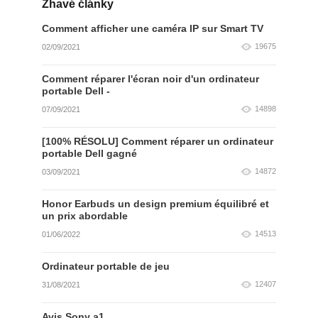
Žhavé články
Comment afficher une caméra IP sur Smart TV
19675
02/09/2021
Comment réparer l'écran noir d'un ordinateur
portable Dell -
14898
07/09/2021
[100% RÉSOLU] Comment réparer un ordinateur
portable Dell gagné
14872
03/09/2021
Honor Earbuds un design premium équilibré et
un prix abordable
14513
01/06/2022
Ordinateur portable de jeu
12407
31/08/2021
Avis Sony a1