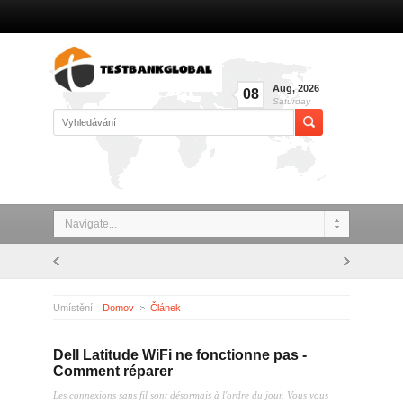
Aug
,
2026
08
Saturday
Navigate...
Umístění:
Domov
Článek
Dell Latitude WiFi ne fonctionne pas - Comment réparer
Dell Latitude WiFi ne fonctionne pas -
Comment réparer
Les connexions sans fil sont désormais à l'ordre du jour. Vous vous