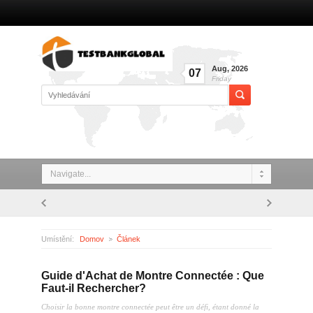
Aug
,
2026
07
Friday
Navigate...
Umístění:
Domov
Článek
Guide d'Achat de Montre Connectée : Que Faut-il Rechercher?
Guide d'Achat de Montre Connectée : Que
Faut-il Rechercher?
Choisir la bonne montre connectée peut être un défi, étant donné la