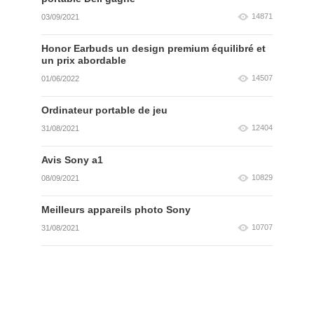
14871
03/09/2021
Honor Earbuds un design premium équilibré et
un prix abordable
14507
01/06/2022
Ordinateur portable de jeu
12404
31/08/2021
Avis Sony a1
10829
08/09/2021
Meilleurs appareils photo Sony
10707
31/08/2021