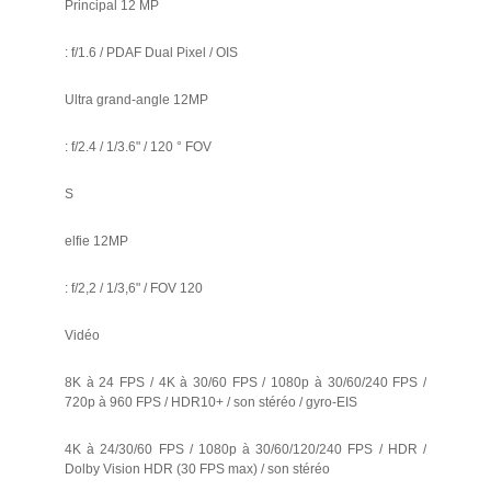
Principal 12 MP
: f/1.6 / PDAF Dual Pixel / OIS
Ultra grand-angle 12MP
: f/2.4 / 1/3.6" / 120 ° FOV
S
elfie 12MP
: f/2,2 / 1/3,6" / FOV 120
Vidéo
8K à 24 FPS / 4K à 30/60 FPS / 1080p à 30/60/240 FPS /
720p à 960 FPS / HDR10+ / son stéréo / gyro-EIS
4K à 24/30/60 FPS / 1080p à 30/60/120/240 FPS / HDR /
Dolby Vision HDR (30 FPS max) / son stéréo