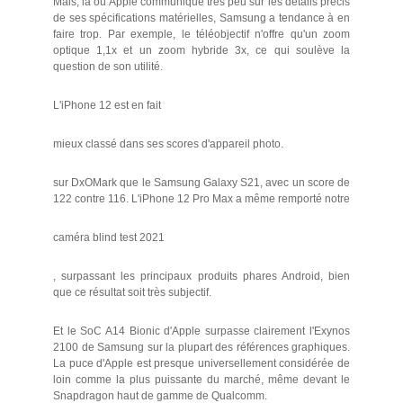
Mais, là où Apple communique très peu sur les détails précis
de ses spécifications matérielles, Samsung a tendance à en
faire trop. Par exemple, le téléobjectif n'offre qu'un zoom
optique 1,1x et un zoom hybride 3x, ce qui soulève la
question de son utilité.
L'iPhone 12 est en fait
mieux classé dans ses scores d'appareil photo.
sur DxOMark que le Samsung Galaxy S21, avec un score de
122 contre 116. L'iPhone 12 Pro Max a même remporté notre
caméra blind test 2021
, surpassant les principaux produits phares Android, bien
que ce résultat soit très subjectif.
Et le SoC A14 Bionic d'Apple surpasse clairement l'Exynos
2100 de Samsung sur la plupart des références graphiques.
La puce d'Apple est presque universellement considérée de
loin comme la plus puissante du marché, même devant le
Snapdragon haut de gamme de Qualcomm.