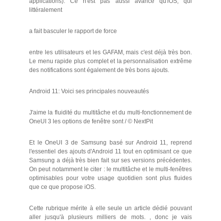
applications). Ce n'est pas aussi avancé qu'iOS, qui
littéralement
a fait basculer le rapport de force
entre les utilisateurs et les GAFAM, mais c'est déjà très bon.
Le menu rapide plus complet et la personnalisation extrême
des notifications sont également de très bons ajouts.
Android 11: Voici ses principales nouveautés
J'aime la fluidité du multitâche et du multi-fonctionnement de
OneUI 3 les options de fenêtre sont / © NextPit
Et le OneUI 3 de Samsung basé sur Android 11, reprend
l'essentiel des ajouts d'Android 11 tout en optimisant ce que
Samsung a déjà très bien fait sur ses versions précédentes.
On peut notamment le citer : le multitâche et le multi-fenêtres
optimisables pour votre usage quotidien sont plus fluides
que ce que propose iOS.
Cette rubrique mérite à elle seule un article dédié pouvant
aller jusqu'à plusieurs milliers de mots. , donc je vais