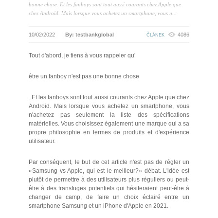
bonne chose. Et les fanboys sont tout aussi courants chez Apple que
chez Android. Mais lorsque vous achetez un smartphone, vous n...
10/02/2022
By: testbankglobal
4086
ČLÁNEK
Tout d'abord, je tiens à vous rappeler qu'
être un fanboy n'est pas une bonne chose
. Et les fanboys sont tout aussi courants chez Apple que chez
Android. Mais lorsque vous achetez un smartphone, vous
n'achetez pas seulement la liste des spécifications
matérielles. Vous choisissez également une marque qui a sa
propre philosophie en termes de produits et d'expérience
utilisateur.
Par conséquent, le but de cet article n'est pas de régler un
«Samsung vs Apple, qui est le meilleur?» débat. L'idée est
plutôt de permettre à des utilisateurs plus réguliers ou peut-
être à des transfuges potentiels qui hésiteraient peut-être à
changer de camp, de faire un choix éclairé entre un
smartphone Samsung et un iPhone d'Apple en 2021.