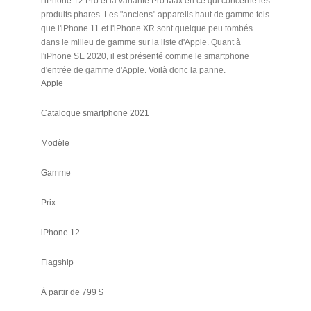
l'iPhone 12 Pro et la variante Pro Max en ce qui concerne les
produits phares. Les "anciens" appareils haut de gamme tels
que l'iPhone 11 et l'iPhone XR sont quelque peu tombés
dans le milieu de gamme sur la liste d'Apple. Quant à
l'iPhone SE 2020, il est présenté comme le smartphone
d'entrée de gamme d'Apple. Voilà donc la panne.
Apple
Catalogue smartphone 2021
Modèle
Gamme
Prix
iPhone 12
Flagship
À partir de 799 $