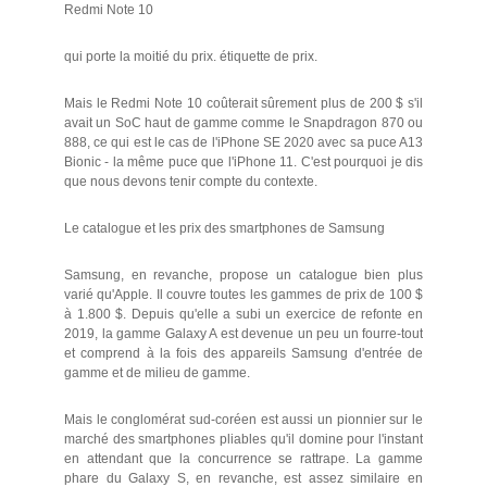
Redmi Note 10
qui porte la moitié du prix. étiquette de prix.
Mais le Redmi Note 10 coûterait sûrement plus de 200 $ s'il
avait un SoC haut de gamme comme le Snapdragon 870 ou
888, ce qui est le cas de l'iPhone SE 2020 avec sa puce A13
Bionic - la même puce que l'iPhone 11. C'est pourquoi je dis
que nous devons tenir compte du contexte.
Le catalogue et les prix des smartphones de Samsung
Samsung, en revanche, propose un catalogue bien plus
varié qu'Apple. Il couvre toutes les gammes de prix de 100 $
à 1.800 $. Depuis qu'elle a subi un exercice de refonte en
2019, la gamme Galaxy A est devenue un peu un fourre-tout
et comprend à la fois des appareils Samsung d'entrée de
gamme et de milieu de gamme.
Mais le conglomérat sud-coréen est aussi un pionnier sur le
marché des smartphones pliables qu'il domine pour l'instant
en attendant que la concurrence se rattrape. La gamme
phare du Galaxy S, en revanche, est assez similaire en