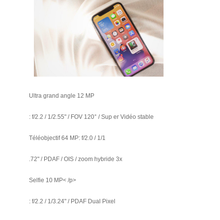
Ultra grand angle 12 MP
: f/2.2 / 1/2.55" / FOV 120° / Sup er Vidéo stable
Téléobjectif 64 MP: f/2.0 / 1/1
.72" / PDAF / OIS / zoom hybride 3x
Selfie 10 MP< /p>
: f/2.2 / 1/3.24" / PDAF Dual Pixel