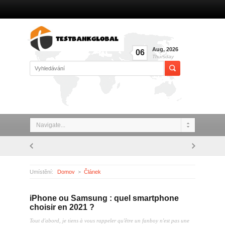
Aug
,
2026
06
Thursday
Navigate...
Umístění:
Domov
Článek
iPhone ou Samsung : quel smartphone choisir en 2021 ?
iPhone ou Samsung : quel smartphone
choisir en 2021 ?
Tout d'abord, je tiens à vous rappeler qu'être un fanboy n'est pas une