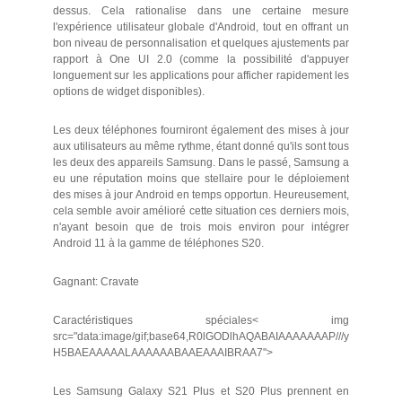
dessus. Cela rationalise dans une certaine mesure
l'expérience utilisateur globale d'Android, tout en offrant un
bon niveau de personnalisation et quelques ajustements par
rapport à One UI 2.0 (comme la possibilité d'appuyer
longuement sur les applications pour afficher rapidement les
options de widget disponibles).
Les deux téléphones fourniront également des mises à jour
aux utilisateurs au même rythme, étant donné qu'ils sont tous
les deux des appareils Samsung. Dans le passé, Samsung a
eu une réputation moins que stellaire pour le déploiement
des mises à jour Android en temps opportun. Heureusement,
cela semble avoir amélioré cette situation ces derniers mois,
n'ayant besoin que de trois mois environ pour intégrer
Android 11 à la gamme de téléphones S20.
Gagnant: Cravate
Caractéristiques spéciales< img
src="data:image/gif;base64,R0lGODlhAQABAIAAAAAAAP///y
H5BAEAAAAALAAAAAABAAEAAAIBRAA7">
Les Samsung Galaxy S21 Plus et S20 Plus prennent en