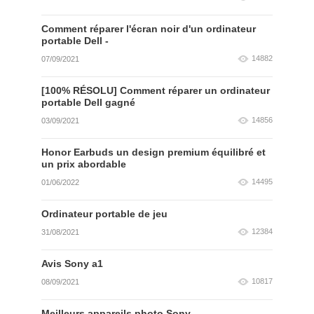
Comment réparer l'écran noir d'un ordinateur
portable Dell -
14882
07/09/2021
[100% RÉSOLU] Comment réparer un ordinateur
portable Dell gagné
14856
03/09/2021
Honor Earbuds un design premium équilibré et
un prix abordable
14495
01/06/2022
Ordinateur portable de jeu
12384
31/08/2021
Avis Sony a1
10817
08/09/2021
Meilleurs appareils photo Sony