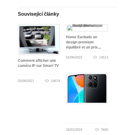
Související články
Honor Earbuds un
design premium
équilibré et un prix
abordable
01/06/2022
14513
Comment afficher une
caméra IP sur Smart TV
02/09/2021
19674
25/01/2024
7650