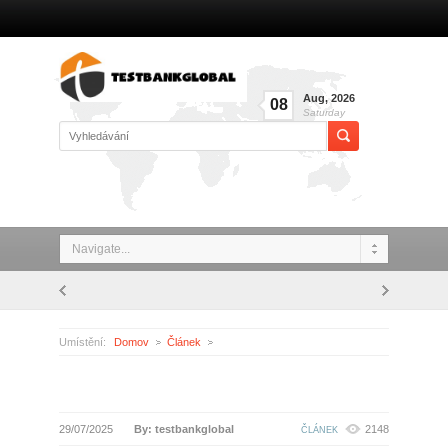
Aug
,
2026
08
Saturday
Navigate...
Umístění:
Domov
Článek
29/07/2025
By: testbankglobal
2148
ČLÁNEK