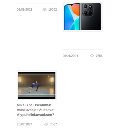
02/09/2021
19682
25/01/2024
7656
Miksi Yhä Useammat
Valokuvaajat Valitsevat
Älypuhelinkuvauksen?
28/02/2024
7567