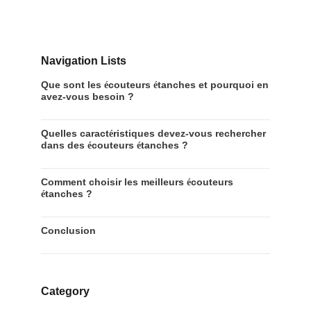
Navigation Lists
Que sont les
couteurs
tanches et pourquoi en
é
é
avez-vous besoin ?
Quelles caract
ristiques devez-vous rechercher
é
dans des
couteurs
tanches ?
é
é
Comment choisir les meilleurs
couteurs
é
tanches ?
é
Conclusion
Category