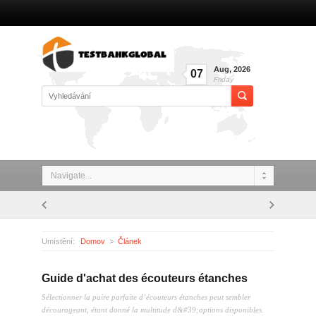
Aug
,
2026
07
Friday
Navigate...
Umístění:
Domov
Článek
Guide d'achat des écouteurs étanches
Guide d'achat des écouteurs étanches
Sélectionner la paire parfaite d’écouteurs étanches peut sembler
décourageant, étant donné la multitude d&#39;options disponibles.