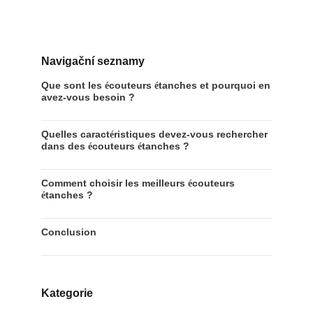
Navigační seznamy
Que sont les
couteurs
tanches et pourquoi en
é
é
avez-vous besoin ?
Quelles caract
ristiques devez-vous rechercher
é
dans des
couteurs
tanches ?
é
é
Comment choisir les meilleurs
couteurs
é
tanches ?
é
Conclusion
Kategorie