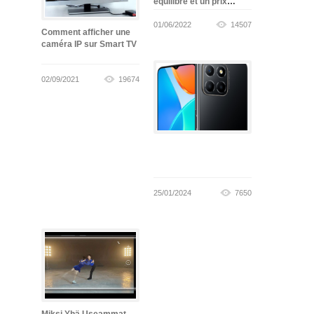
équilibré et un prix
abordable
01/06/2022
14507
Comment afficher une
caméra IP sur Smart TV
02/09/2021
19674
25/01/2024
7650
Miksi Yhä Useammat