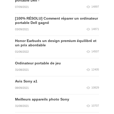
portable Dell -
14897
07/09/2021
[100% RÉSOLU] Comment réparer un ordinateur
portable Dell gagné
14871
03/09/2021
Honor Earbuds un design premium équilibré et
un prix abordable
14507
01/06/2022
Ordinateur portable de jeu
12405
31/08/2021
Avis Sony a1
10829
08/09/2021
Meilleurs appareils photo Sony
10707
31/08/2021