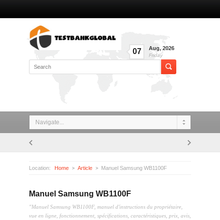
Aug
,
2026
07
Friday
Navigate...
Location:
Home
Article
Manuel Samsung WB1100F
Manuel Samsung WB1100F
"Manuel Samsung WB1100F, manuel d'instructions du propriétaire,
vue en ligne, fonctionnement, spécifications, caractéristiques, prix, avis,