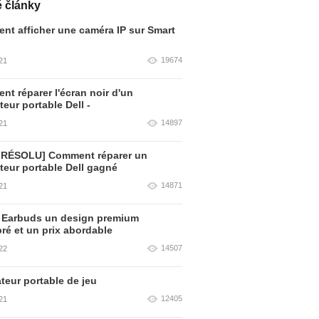
 články
t afficher une caméra IP sur Smart
19674
21
t réparer l'écran noir d'un
teur portable Dell -
14897
21
 RÉSOLU] Comment réparer un
teur portable Dell gagné
14871
21
 Earbuds un design premium
bré et un prix abordable
14507
22
teur portable de jeu
12405
21