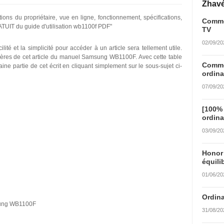
Žhavé
s du propriétaire, vue en ligne, fonctionnement, spécifications,
Commen
RATUIT du guide d'utilisation wb1100f PDF"
TV
02/09/20
ité et la simplicité pour accéder à un article sera tellement utile.
ières de cet article du manuel Samsung WB1100F. Avec cette table
Commen
ne partie de cet écrit en cliquant simplement sur le sous-sujet ci-
ordina
07/09/20
[100%
ordina
03/09/20
Honor
équili
01/06/20
Ordina
sung WB1100F
31/08/20