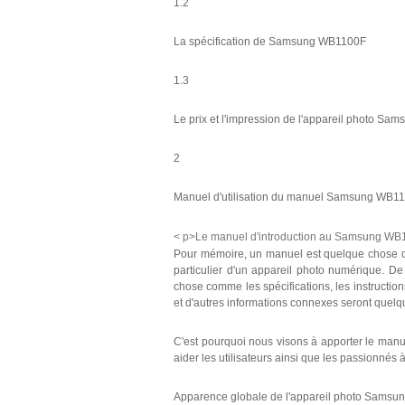
1.2
La spécification de Samsung WB1100F
1.3
Le prix et l'impression de l'appareil photo S
2
Manuel d'utilisation du manuel Samsung WB1
< p>Le manuel d'introduction au Samsung WB
Pour mémoire, un manuel est quelque chose de
particulier d'un appareil photo numérique. D
chose comme les spécifications, les instructions
et d'autres informations connexes seront quelqu
C'est pourquoi nous visons à apporter le ma
aider les utilisateurs ainsi que les passionné
Apparence globale de l'appareil photo Sams