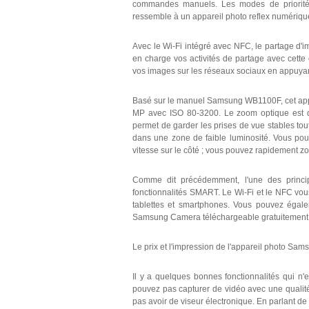
commandes manuels. Les modes de priorité 
ressemble à un appareil photo reflex numérique
Avec le Wi-Fi intégré avec NFC, le partage d'im
en charge vos activités de partage avec cette
vos images sur les réseaux sociaux en appuya
Basé sur le manuel Samsung WB1100F, cet ap
MP avec ISO 80-3200. Le zoom optique est de 
permet de garder les prises de vue stables tout
dans une zone de faible luminosité. Vous po
vitesse sur le côté ; vous pouvez rapidement zo
Comme dit précédemment, l'une des principa
fonctionnalités SMART. Le Wi-Fi et le NFC vou
tablettes et smartphones. Vous pouvez égalem
Samsung Camera téléchargeable gratuitement su
Le prix et l'impression de l'appareil photo S
Il y a quelques bonnes fonctionnalités qui 
pouvez pas capturer de vidéo avec une qualité
pas avoir de viseur électronique. En parlant de