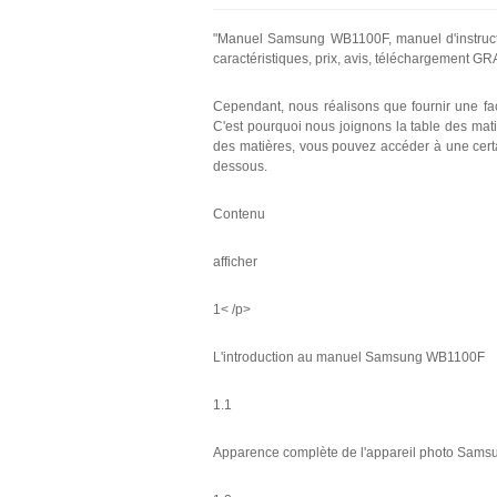
"Manuel Samsung WB1100F, manuel d'instruction
caractéristiques, prix, avis, téléchargement G
Cependant, nous réalisons que fournir une facil
C'est pourquoi nous joignons la table des mat
des matières, vous pouvez accéder à une certai
dessous.
Contenu
afficher
1< /p>
L'introduction au manuel Samsung WB1100F
1.1
Apparence complète de l'appareil photo Sam