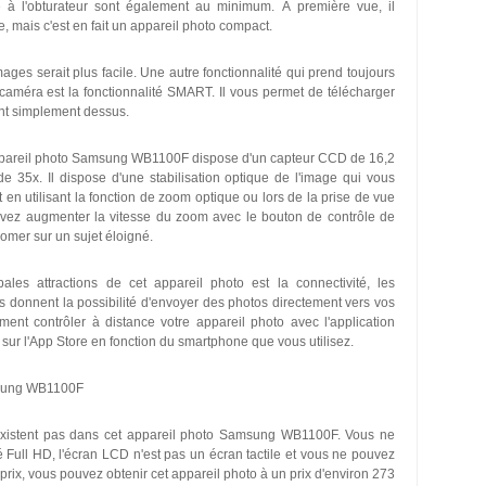
à l'obturateur sont également au minimum. À première vue, il
, mais c'est en fait un appareil photo compact.
ages serait plus facile. Une autre fonctionnalité qui prend toujours
 caméra est la fonctionnalité SMART. Il vous permet de télécharger
nt simplement dessus.
pareil photo Samsung WB1100F dispose d'un capteur CCD de 16,2
35x. Il dispose d'une stabilisation optique de l'image qui vous
 en utilisant la fonction de zoom optique ou lors de la prise de vue
uvez augmenter la vitesse du zoom avec le bouton de contrôle de
omer sur un sujet éloigné.
les attractions de cet appareil photo est la connectivité, les
s donnent la possibilité d'envoyer des photos directement vers vos
ent contrôler à distance votre appareil photo avec l'application
r l'App Store en fonction du smartphone que vous utilisez.
amsung WB1100F
n'existent pas dans cet appareil photo Samsung WB1100F. Vous ne
 Full HD, l'écran LCD n'est pas un écran tactile et vous ne pouvez
 prix, vous pouvez obtenir cet appareil photo à un prix d'environ 273