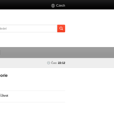
Czech
Čas:
22:12
orie
í život