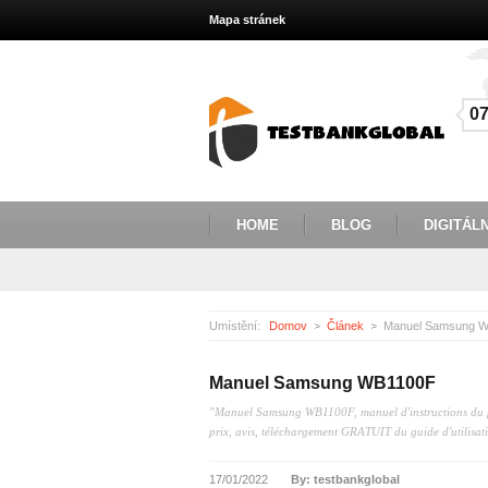
Mapa stránek
0
HOME
BLOG
DIGITÁLN
Umístění:
Domov
Článek
Manuel Samsung 
Manuel Samsung WB1100F
"Manuel Samsung WB1100F, manuel d'instructions du prop
prix, avis, téléchargement GRATUIT du guide d'utilisa
17/01/2022
By: testbankglobal