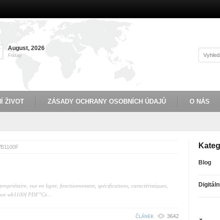
August
,
2026
7
Friday
Í ŽIVOT
ZÁSADY OCHRANY OSOBNÍCH ÚDAJŮ
O NÁS
Kateg
WB1100F
Blog
Digitáln
riétaire, vue en ligne, fonctionnement, spécifications, caractéristiques,
tion wb1100f PDF"Ce...
3642
ČLÁNEK