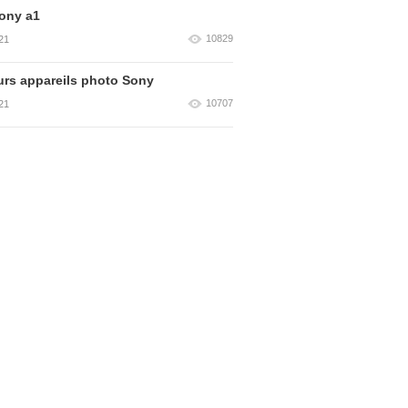
ony a1
10829
21
urs appareils photo Sony
10707
21