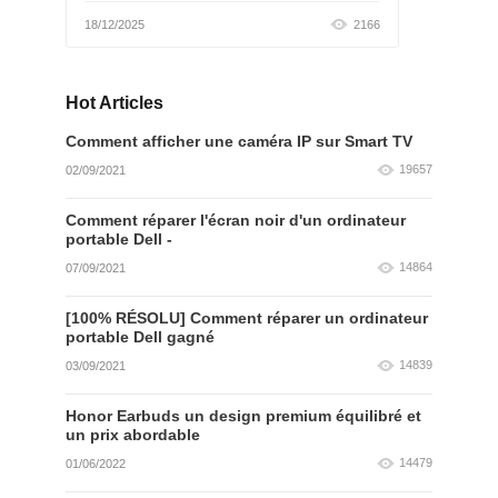
nadogradnji na novi...
18/12/2025
2166
Hot Articles
Comment afficher une caméra IP sur Smart TV
19657
02/09/2021
Comment réparer l'écran noir d'un ordinateur
portable Dell -
14864
07/09/2021
[100% RÉSOLU] Comment réparer un ordinateur
portable Dell gagné
14839
03/09/2021
Honor Earbuds un design premium équilibré et
un prix abordable
14479
01/06/2022