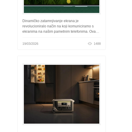
Dinamičko zatamnjivanje ekrana je
revolucioniralo način na koji komuniciramo s
ekranima na našim pametnim telefonima. Ova
tehnologija je postala neophodna jer produženo
vreme pred ekranima postaje nor...
19/03/2026
1488