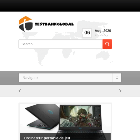
Aug
,
2026
06
Thursday
Navigate...
Ordinateur portable de jeu