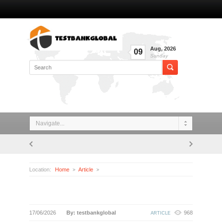
Aug
,
2026
09
Sunday
Navigate...
Location:
Home
Article
17/06/2026
By: testbankglobal
968
ARTICLE