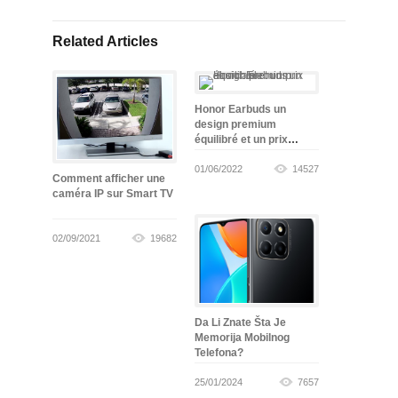
Related Articles
Honor Earbuds un
design premium
équilibré et un prix
abordable
01/06/2022
14527
Comment afficher une
caméra IP sur Smart TV
02/09/2021
19682
Da Li Znate Šta Je
Memorija Mobilnog
Telefona?
25/01/2024
7657