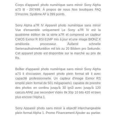
Corps d'appareil photo numérique sans miroir Sony Alpha
a7S III - 297499. À propos de nous Nos boutiques FAQ
S'inscrire. Système AF à 399 points.
Sony Alpha a7R IV Appareil photo numérique sans miroir
Vue d'ensemble uniquement Le Sony a7R IV est la
quatrième édition de la série a7R et comprend un capteur
CMOS Exmor R BSI 61MP mis à jour et une image BIONZ X
améliorée processeur. Äußerst schnelle
Serienaufnahmefunktion mit bis zu 20 Bildern pro Sekunde.
Cet appareil photo est disponible sur le marché au prix de
Rs.
Boîtier d'appareil photo numérique sans miroir Sony Alpha
a7S II d'occasion. Appareil photo plein format α9 II avec
capacité professionnelle. Un capteur d'image Exmor RS
empilé plein format de 501 mégapixels1 capable de prendre
des photos en continu jusqu'à 30 ips3 avec jusqu'à 120
calculs AFAE par seconde4 Vidéo 8k 30p 10 bits 420 et bien
plus encore l'Alpha 1.
Sony Appareil photo sans miroir à objectif interchangeable
plein format Alpha 1. Promo Financement Ajouter au panier.