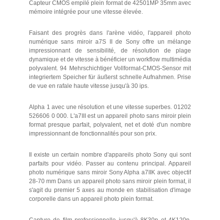
Capteur CMOS empilé plein format de 42501MP 35mm avec
mémoire intégrée pour une vitesse élevée.
Faisant des progrès dans l'arène vidéo, l'appareil photo
numérique sans miroir a7S II de Sony offre un mélange
impressionnant de sensibilité, de résolution de plage
dynamique et de vitesse à bénéficier un workflow multimédia
polyvalent. 94 Mehrschichtiger Vollformat-CMOS-Sensor mit
integriertem Speicher für äußerst schnelle Aufnahmen. Prise
de vue en rafale haute vitesse jusqu'à 30 ips.
Alpha 1 avec une résolution et une vitesse superbes. 01202
526606 0 000. L'a7III est un appareil photo sans miroir plein
format presque parfait, polyvalent, net et doté d'un nombre
impressionnant de fonctionnalités pour son prix.
Il existe un certain nombre d'appareils photo Sony qui sont
parfaits pour vidéo. Passer au contenu principal. Appareil
photo numérique sans miroir Sony Alpha a7IIK avec objectif
28-70 mm Dans un appareil photo sans miroir plein format, il
s'agit du premier 5 axes au monde en stabilisation d'image
corporelle dans un appareil photo plein format.
Capture de film professionnelle jusqu'à 8K30p et 4K120p.