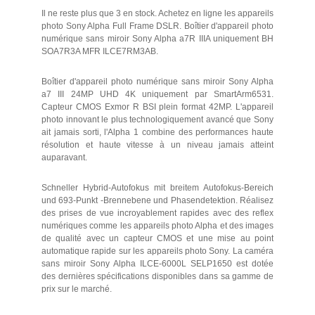
Il ne reste plus que 3 en stock. Achetez en ligne les appareils
photo Sony Alpha Full Frame DSLR. Boîtier d'appareil photo
numérique sans miroir Sony Alpha a7R IIIA uniquement BH
SOA7R3A MFR ILCE7RM3AB.
Boîtier d'appareil photo numérique sans miroir Sony Alpha
a7 III 24MP UHD 4K uniquement par SmartArm6531.
Capteur CMOS Exmor R BSI plein format 42MP. L'appareil
photo innovant le plus technologiquement avancé que Sony
ait jamais sorti, l'Alpha 1 combine des performances haute
résolution et haute vitesse à un niveau jamais atteint
auparavant.
Schneller Hybrid-Autofokus mit breitem Autofokus-Bereich
und 693-Punkt -Brennebene und Phasendetektion. Réalisez
des prises de vue incroyablement rapides avec des reflex
numériques comme les appareils photo Alpha et des images
de qualité avec un capteur CMOS et une mise au point
automatique rapide sur les appareils photo Sony. La caméra
sans miroir Sony Alpha ILCE-6000L SELP1650 est dotée
des dernières spécifications disponibles dans sa gamme de
prix sur le marché.