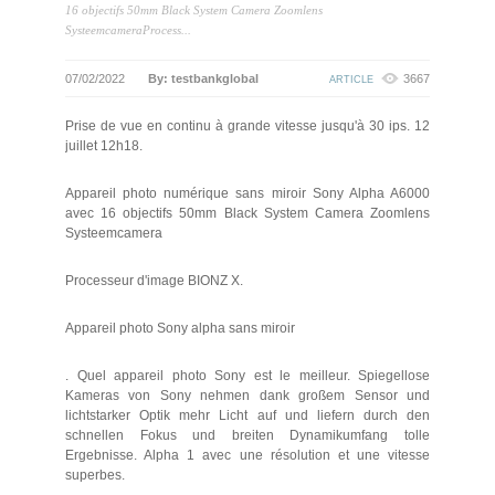
16 objectifs 50mm Black System Camera Zoomlens
SysteemcameraProcess...
07/02/2022
By: testbankglobal
3667
ARTICLE
Prise de vue en continu à grande vitesse jusqu'à 30 ips. 12
juillet 12h18.
Appareil photo numérique sans miroir Sony Alpha A6000
avec 16 objectifs 50mm Black System Camera Zoomlens
Systeemcamera
Processeur d'image BIONZ X.
Appareil photo Sony alpha sans miroir
. Quel appareil photo Sony est le meilleur. Spiegellose
Kameras von Sony nehmen dank großem Sensor und
lichtstarker Optik mehr Licht auf und liefern durch den
schnellen Fokus und breiten Dynamikumfang tolle
Ergebnisse. Alpha 1 avec une résolution et une vitesse
superbes.