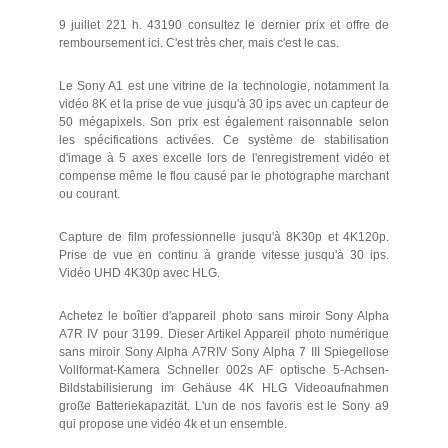
9 juillet 221 h. 43190 consultez le dernier prix et offre de
remboursement ici. C'est très cher, mais c'est le cas.
Le Sony A1 est une vitrine de la technologie, notamment la
vidéo 8K et la prise de vue jusqu'à 30 ips avec un capteur de
50 mégapixels. Son prix est également raisonnable selon
les spécifications activées. Ce système de stabilisation
d'image à 5 axes excelle lors de l'enregistrement vidéo et
compense même le flou causé par le photographe marchant
ou courant.
Capture de film professionnelle jusqu'à 8K30p et 4K120p.
Prise de vue en continu à grande vitesse jusqu'à 30 ips.
Vidéo UHD 4K30p avec HLG.
Achetez le boîtier d'appareil photo sans miroir Sony Alpha
A7R IV pour 3199. Dieser Artikel Appareil photo numérique
sans miroir Sony Alpha A7RIV Sony Alpha 7 III Spiegellose
Vollformat-Kamera Schneller 002s AF optische 5-Achsen-
Bildstabilisierung im Gehäuse 4K HLG Videoaufnahmen
große Batteriekapazität. L'un de nos favoris est le Sony a9
qui propose une vidéo 4k et un ensemble.