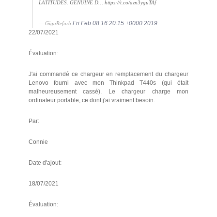
LATITUDES. GENUINE D… https://t.co/azn3yguTAf
Fri Feb 08 16:20:15 +0000 2019
— GigaRefurb
22/07/2021
Évaluation:
J'ai commandé ce chargeur en remplacement du chargeur
Lenovo fourni avec mon Thinkpad T440s (qui était
malheureusement cassé). Le chargeur charge mon
ordinateur portable, ce dont j'ai vraiment besoin.
Par:
Connie
Date d'ajout:
18/07/2021
Évaluation: