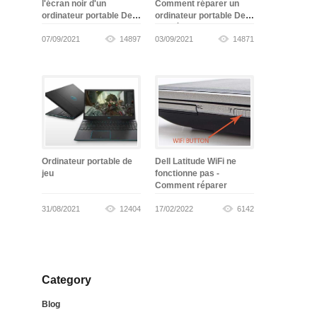
l'écran noir d'un
Comment réparer un
ordinateur portable Dell
ordinateur portable Dell
-
gagné
07/09/2021
14897
03/09/2021
14871
Ordinateur portable de
Dell Latitude WiFi ne
jeu
fonctionne pas -
Comment réparer
31/08/2021
12404
17/02/2022
6142
Category
Blog