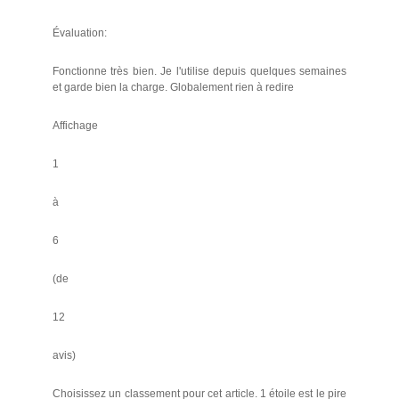
Évaluation:
Fonctionne très bien. Je l'utilise depuis quelques semaines
et garde bien la charge. Globalement rien à redire
Affichage
1
à
6
(de
12
avis)
Choisissez un classement pour cet article. 1 étoile est le pire