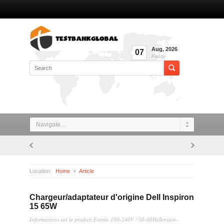
Aug
,
2026
07
Friday
Navigate...
Location:
Home
Article
Chargeur/adaptateur d'origine Dell Inspiron 15 65W
Chargeur/adaptateur d'origine Dell Inspiron
15 65W
Informations sur le produit:Entrée:100-240V / 50-60HzTension-