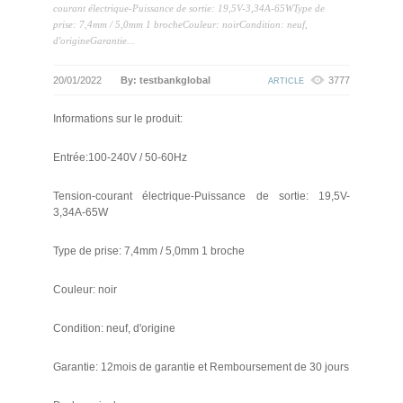
courant électrique-Puissance de sortie: 19,5V-3,34A-65WType de
prise: 7,4mm / 5,0mm 1 brocheCouleur: noirCondition: neuf,
d'origineGarantie...
20/01/2022
By: testbankglobal
3777
ARTICLE
Informations sur le produit:
Entrée:100-240V / 50-60Hz
Tension-courant électrique-Puissance de sortie: 19,5V-
3,34A-65W
Type de prise: 7,4mm / 5,0mm 1 broche
Couleur: noir
Condition: neuf, d'origine
Garantie: 12mois de garantie et Remboursement de 30 jours