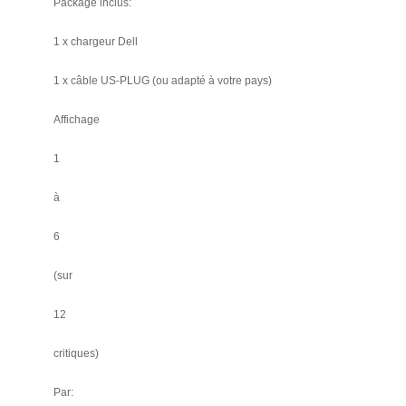
Package inclus:
1 x chargeur Dell
1 x câble US-PLUG (ou adapté à votre pays)
Affichage
1
à
6
(sur
12
critiques)
Par: