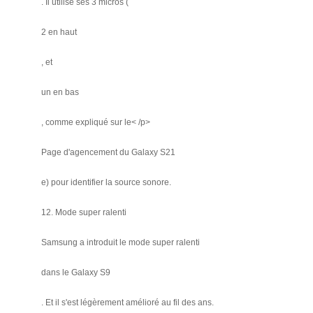
. Il utilise ses 3 micros (
2 en haut
, et
un en bas
, comme expliqué sur le< /p>
Page d'agencement du Galaxy S21
e) pour identifier la source sonore.
12. Mode super ralenti
Samsung a introduit le mode super ralenti
dans le Galaxy S9
. Et il s'est légèrement amélioré au fil des ans.