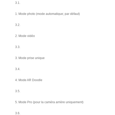
3.1.
1. Mode photo (mode automatique; par défaut)
3.2.
2. Mode vidéo
3.3.
3. Mode prise unique
3.4.
4. Mode AR Doodle
3.5.
5. Mode Pro (pour la caméra arrière uniquement)
3.6.