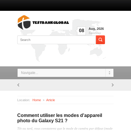
Aug
,
2026
08
Saturday
Navigate...
Location:
Home
Article
Comment utiliser les modes d'appareil photo du Galaxy S21 ?
Comment utiliser les modes d'appareil
photo du Galaxy S21 ?
Tôt ou tard, vous constaterez que le mode de caméra par défaut (mode